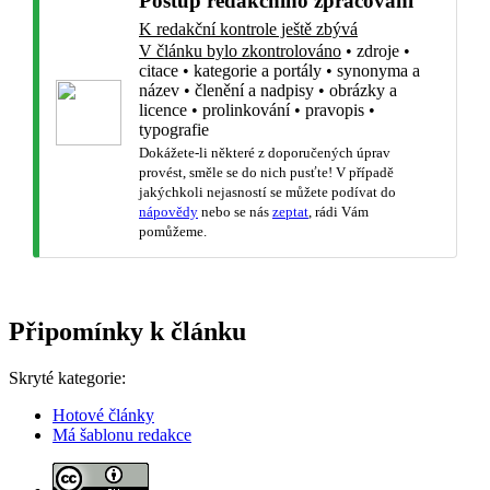
Postup redakčního zpracování
K redakční kontrole ještě zbývá
V článku bylo zkontrolováno
•
zdroje
•
citace
•
kategorie a portály
•
synonyma a
název
•
členění a nadpisy
•
obrázky a
licence
•
prolinkování
•
pravopis
•
typografie
Dokážete-li některé z doporučených úprav
provést, směle se do nich pusťte! V případě
jakýchkoli nejasností se můžete podívat do
nápovědy
nebo se nás
zeptat
, rádi Vám
pomůžeme.
Připomínky k článku
Skryté kategorie:
Hotové články
Má šablonu redakce