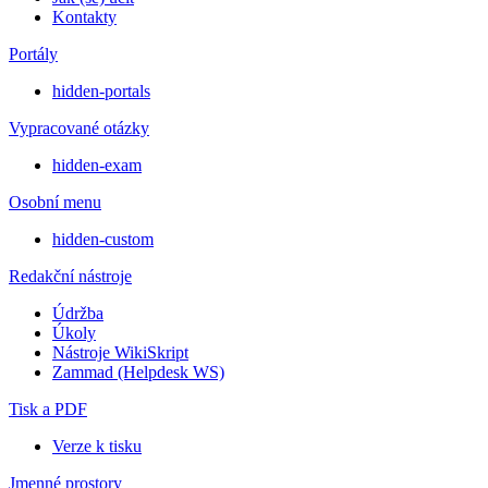
Kontakty
Portály
hidden-portals
Vypracované otázky
hidden-exam
Osobní menu
hidden-custom
Redakční nástroje
Údržba
Úkoly
Nástroje WikiSkript
Zammad (Helpdesk WS)
Tisk a PDF
Verze k tisku
Jmenné prostory