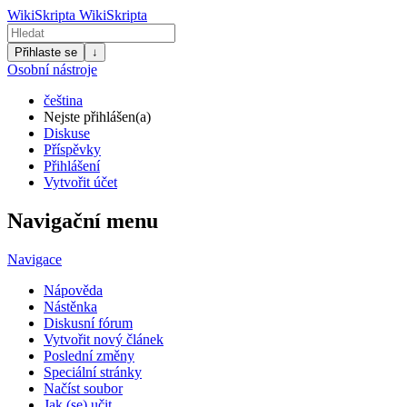
WikiSkripta
WikiSkripta
Přihlaste se
↓
Osobní nástroje
čeština
Nejste přihlášen(a)
Diskuse
Příspěvky
Přihlášení
Vytvořit účet
Navigační menu
Navigace
Nápověda
Nástěnka
Diskusní fórum
Vytvořit nový článek
Poslední změny
Speciální stránky
Načíst soubor
Jak (se) učit