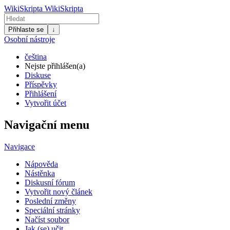
WikiSkripta
WikiSkripta
Přihlaste se
↓
Osobní nástroje
čeština
Nejste přihlášen(a)
Diskuse
Příspěvky
Přihlášení
Vytvořit účet
Navigační menu
Navigace
Nápověda
Nástěnka
Diskusní fórum
Vytvořit nový článek
Poslední změny
Speciální stránky
Načíst soubor
Jak (se) učit