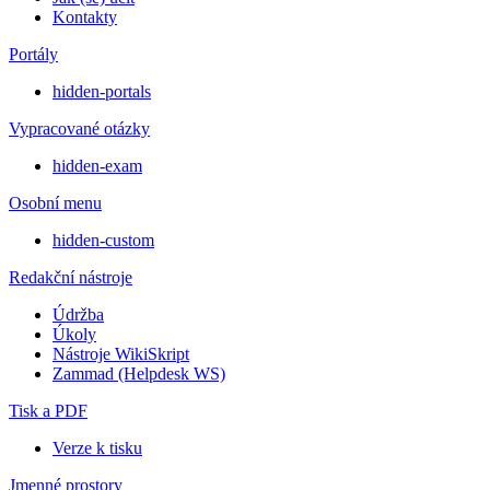
Kontakty
Portály
hidden-portals
Vypracované otázky
hidden-exam
Osobní menu
hidden-custom
Redakční nástroje
Údržba
Úkoly
Nástroje WikiSkript
Zammad (Helpdesk WS)
Tisk a PDF
Verze k tisku
Jmenné prostory