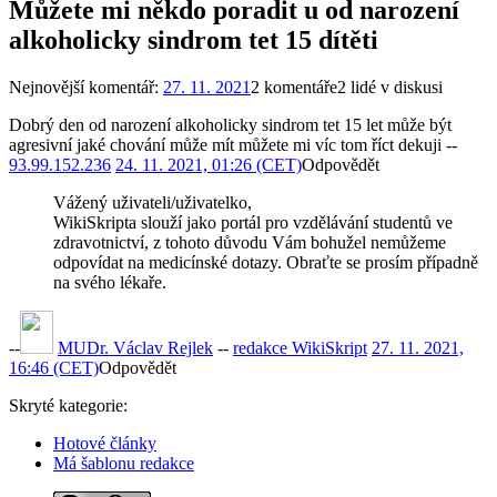
Můžete mi někdo poradit u od narození
alkoholicky sindrom tet 15 dítěti
Nejnovější komentář:
27. 11. 2021
2 komentáře
2 lidé v diskusi
Dobrý den od narození alkoholicky sindrom tet 15 let může být
agresivní jaké chování může mít můžete mi víc tom říct dekuji --
93.99.152.236
24. 11. 2021, 01:26 (CET)
Odpovědět
Vážený uživateli/uživatelko,
WikiSkripta slouží jako portál pro vzdělávání studentů ve
zdravotnictví, z tohoto důvodu Vám bohužel nemůžeme
odpovídat na medicínské dotazy. Obraťte se prosím případně
na svého lékaře.
--
MUDr. Václav Rejlek
--
redakce WikiSkript
27. 11. 2021,
16:46 (CET)
Odpovědět
Skryté kategorie:
Hotové články
Má šablonu redakce