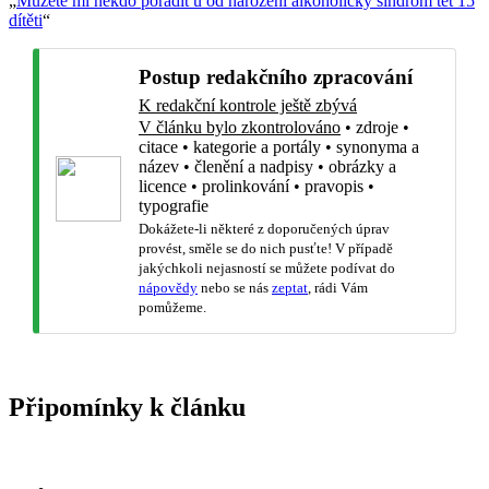
„
Můžete mi někdo poradit u od narození alkoholicky sindrom tet 15
dítěti
“
Postup redakčního zpracování
K redakční kontrole ještě zbývá
V článku bylo zkontrolováno
•
zdroje
•
citace
•
kategorie a portály
•
synonyma a
název
•
členění a nadpisy
•
obrázky a
licence
•
prolinkování
•
pravopis
•
typografie
Dokážete-li některé z doporučených úprav
provést, směle se do nich pusťte! V případě
jakýchkoli nejasností se můžete podívat do
nápovědy
nebo se nás
zeptat
, rádi Vám
pomůžeme.
Připomínky k článku