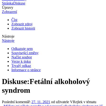
Stránka
Diskuse
Úpravy
Zobrazení
Číst
Zobrazit zdroj
Zobrazit historii
Nástroje
Nástroje
Odkazuje sem
Související změny
Načíst soubor
Verze k tisku
Trvalý odkaz
Informace o stránce
Diskuse
:
Fetální alkoholový
syndrom
Poslední komentář:
27. 11. 2021
od uživatele VRejlek v tématu