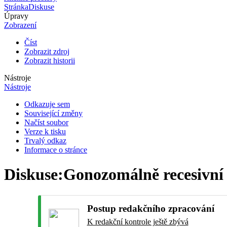
Stránka
Diskuse
Úpravy
Zobrazení
Číst
Zobrazit zdroj
Zobrazit historii
Nástroje
Nástroje
Odkazuje sem
Související změny
Načíst soubor
Verze k tisku
Trvalý odkaz
Informace o stránce
Diskuse
:
Gonozomálně recesivní 
Postup redakčního zpracování
K redakční kontrole ještě zbývá