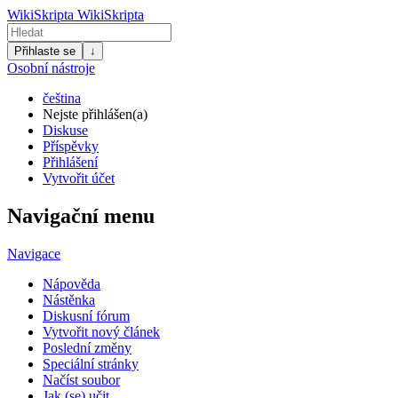
WikiSkripta
WikiSkripta
Přihlaste se
↓
Osobní nástroje
čeština
Nejste přihlášen(a)
Diskuse
Příspěvky
Přihlášení
Vytvořit účet
Navigační menu
Navigace
Nápověda
Nástěnka
Diskusní fórum
Vytvořit nový článek
Poslední změny
Speciální stránky
Načíst soubor
Jak (se) učit