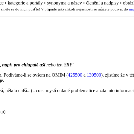
ce
•
kategorie a portály
•
synonyma a název
•
členění a nadpisy
•
obráz
 směle se do nich pusťte! V případě jakýchkoli nejasností se můžete podívat do
ná
ů,
např. pro chlupaté uši
nebo tzv. SRY"
ho. Podíváme-li se ovšem na OMIM (
425500
a
139500
), zjistíme že v té
je.
 někdo další...) - co si myslí o dané problematice a zda tuto informaci
ji)