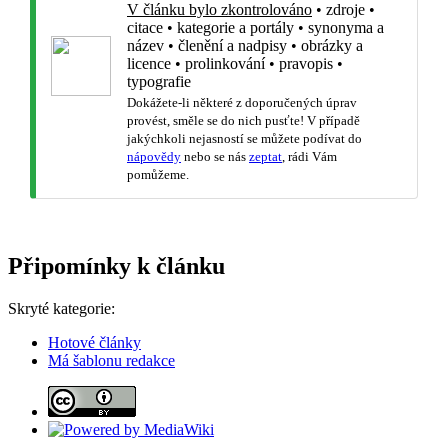
V článku bylo zkontrolováno
•
zdroje
•
citace
•
kategorie a portály
•
synonyma a
název
•
členění a nadpisy
•
obrázky a
licence
•
prolinkování
•
pravopis
•
typografie
Dokážete-li některé z doporučených úprav
provést, směle se do nich pusťte! V případě
jakýchkoli nejasností se můžete podívat do
nápovědy
nebo se nás
zeptat
, rádi Vám
pomůžeme.
Připomínky k článku
Skryté kategorie:
Hotové články
Má šablonu redakce