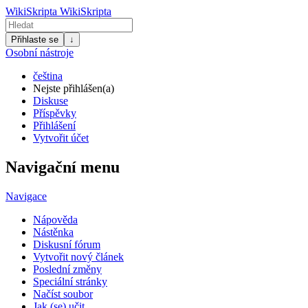
WikiSkripta
WikiSkripta
Přihlaste se
↓
Osobní nástroje
čeština
Nejste přihlášen(a)
Diskuse
Příspěvky
Přihlášení
Vytvořit účet
Navigační menu
Navigace
Nápověda
Nástěnka
Diskusní fórum
Vytvořit nový článek
Poslední změny
Speciální stránky
Načíst soubor
Jak (se) učit