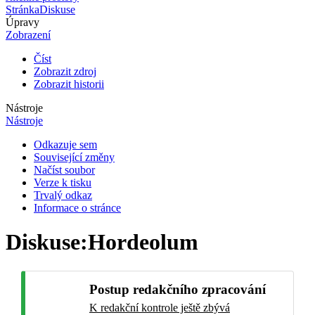
Stránka
Diskuse
Úpravy
Zobrazení
Číst
Zobrazit zdroj
Zobrazit historii
Nástroje
Nástroje
Odkazuje sem
Související změny
Načíst soubor
Verze k tisku
Trvalý odkaz
Informace o stránce
Diskuse
:
Hordeolum
Postup redakčního zpracování
K redakční kontrole ještě zbývá