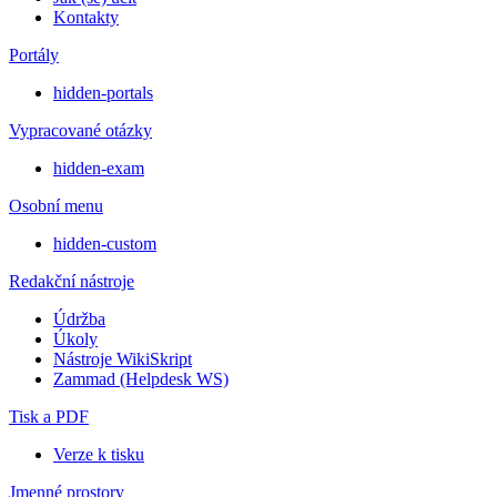
Kontakty
Portály
hidden-portals
Vypracované otázky
hidden-exam
Osobní menu
hidden-custom
Redakční nástroje
Údržba
Úkoly
Nástroje WikiSkript
Zammad (Helpdesk WS)
Tisk a PDF
Verze k tisku
Jmenné prostory