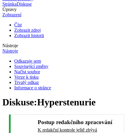
Stránka
Diskuse
Úpravy
Zobrazení
Číst
Zobrazit zdroj
Zobrazit historii
Nástroje
Nástroje
Odkazuje sem
Související změny
Načíst soubor
Verze k tisku
Trvalý odkaz
Informace o stránce
Diskuse
:
Hyperstenurie
Postup redakčního zpracování
K redakční kontrole ještě zbývá