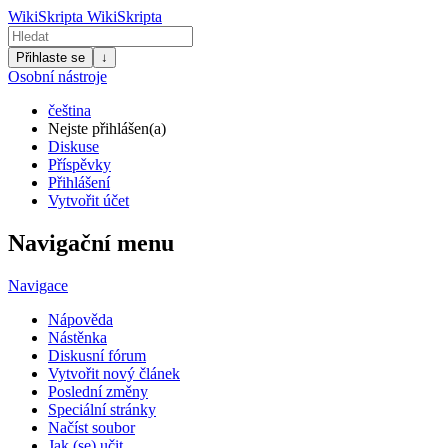
WikiSkripta
WikiSkripta
Přihlaste se
↓
Osobní nástroje
čeština
Nejste přihlášen(a)
Diskuse
Příspěvky
Přihlášení
Vytvořit účet
Navigační menu
Navigace
Nápověda
Nástěnka
Diskusní fórum
Vytvořit nový článek
Poslední změny
Speciální stránky
Načíst soubor
Jak (se) učit