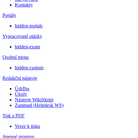
Kontakty
Portály
hidden-portals
Vypracované otázky
hidden-exam
Osobní menu
hidden-custom
Redakční nástroje
Údržba
Úkoly
Nástroje WikiSkript
Zammad (Helpdesk WS)
Tisk a PDF
Verze k tisku
Jmenné prostory