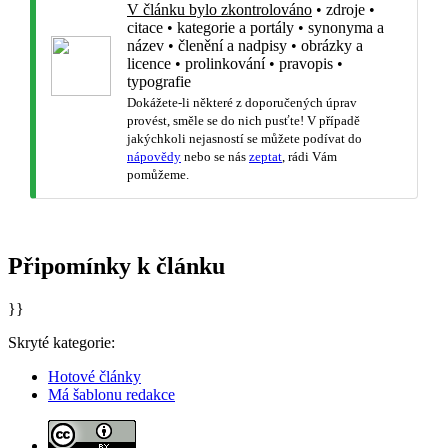
V článku bylo zkontrolováno
•
zdroje
•
citace
•
kategorie a portály
•
synonyma a
název
•
členění a nadpisy
•
obrázky a
licence
•
prolinkování
•
pravopis
•
typografie
Dokážete-li některé z doporučených úprav
provést, směle se do nich pusťte! V případě
jakýchkoli nejasností se můžete podívat do
nápovědy
nebo se nás
zeptat
, rádi Vám
pomůžeme.
Připomínky k článku
}}
Skryté kategorie:
Hotové články
Má šablonu redakce