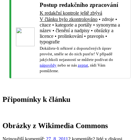
Postup redakčního zpracování
K redakční kontrole ještě zbývá
V článku bylo zkontrolováno
•
zdroje
•
citace
•
kategorie a portály
•
synonyma a
název
•
členění a nadpisy
•
obrázky a
licence
•
prolinkování
•
pravopis
•
typografie
Dokážete-li některé z doporučených úprav
provést, směle se do nich pusťte! V případě
jakýchkoli nejasností se můžete podívat do
nápovědy
nebo se nás
zeptat
, rádi Vám
pomůžeme.
Připomínky k článku
Obrázky z Wikimedia Commons
Nejnovější komentář:
27. 8. 2011
2 komentáře
2 lidé v diskusi