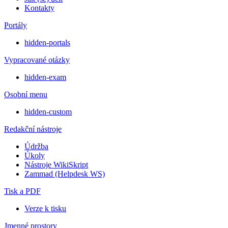
Kontakty
Portály
hidden-portals
Vypracované otázky
hidden-exam
Osobní menu
hidden-custom
Redakční nástroje
Údržba
Úkoly
Nástroje WikiSkript
Zammad (Helpdesk WS)
Tisk a PDF
Verze k tisku
Jmenné prostory