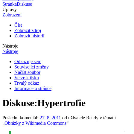
Stránka
Diskuse
Úpravy
Zobrazení
Číst
Zobrazit zdroj
Zobrazit historii
Nástroje
Nástroje
Odkazuje sem
Související změny
Načíst soubor
Verze k tisku
Trvalý odkaz
Informace o stránce
Diskuse
:
Hypertrofie
Poslední komentář:
27. 8. 2011
od uživatele Ready v tématu
„
Obrázky z Wikimedia Commons
“