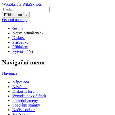
WikiSkripta
WikiSkripta
Přihlaste se
↓
Osobní nástroje
čeština
Nejste přihlášen(a)
Diskuse
Příspěvky
Přihlášení
Vytvořit účet
Navigační menu
Navigace
Nápověda
Nástěnka
Diskusní fórum
Vytvořit nový článek
Poslední změny
Speciální stránky
Načíst soubor
Jak (se) učit