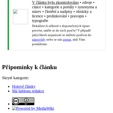
V článku bylo zkontrolováno
•
zdroje
•
citace
•
kategorie a portály
•
synonyma a
název
•
členění a nadpisy
•
obrázky a
licence
•
prolinkování
•
pravopis
•
typografie
Dokážete-li některé z doporučených úprav
provést, směle se do nich pusťte! V případě
jakýchkoli nejasností se můžete podívat do
nápovědy
nebo se nás
zeptat
, rádi Vám
pomůžeme.
Připomínky k článku
Skryté kategorie:
Hotové články
Má šablonu redakce