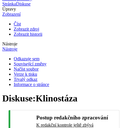
Stránka
Diskuse
Úpravy
Zobrazení
Číst
Zobrazit zdroj
Zobrazit historii
Nástroje
Nástroje
Odkazuje sem
Související změny
Načíst soubor
Verze k tisku
Trvalý odkaz
Informace o stránce
Diskuse
:
Klinostáza
Postup redakčního zpracování
K redakční kontrole ještě zbývá