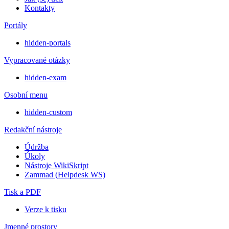
Kontakty
Portály
hidden-portals
Vypracované otázky
hidden-exam
Osobní menu
hidden-custom
Redakční nástroje
Údržba
Úkoly
Nástroje WikiSkript
Zammad (Helpdesk WS)
Tisk a PDF
Verze k tisku
Jmenné prostory