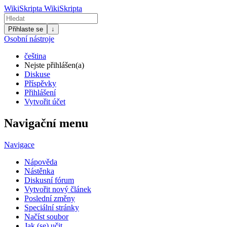
WikiSkripta
WikiSkripta
Přihlaste se
↓
Osobní nástroje
čeština
Nejste přihlášen(a)
Diskuse
Příspěvky
Přihlášení
Vytvořit účet
Navigační menu
Navigace
Nápověda
Nástěnka
Diskusní fórum
Vytvořit nový článek
Poslední změny
Speciální stránky
Načíst soubor
Jak (se) učit