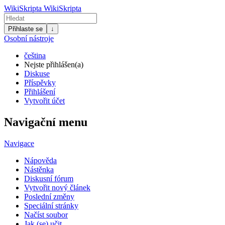
WikiSkripta
WikiSkripta
Přihlaste se
↓
Osobní nástroje
čeština
Nejste přihlášen(a)
Diskuse
Příspěvky
Přihlášení
Vytvořit účet
Navigační menu
Navigace
Nápověda
Nástěnka
Diskusní fórum
Vytvořit nový článek
Poslední změny
Speciální stránky
Načíst soubor
Jak (se) učit