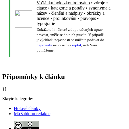
V článku bylo zkontrolováno
•
zdroje
•
citace
•
kategorie a portály
•
synonyma a
název
•
členění a nadpisy
•
obrázky a
licence
•
prolinkování
•
pravopis
•
typografie
Dokážete-li některé z doporučených úprav
provést, směle se do nich pusťte! V případě
jakýchkoli nejasností se můžete podívat do
nápovědy
nebo se nás
zeptat
, rádi Vám
pomůžeme.
Připomínky k článku
}}
Skryté kategorie:
Hotové články
Má šablonu redakce