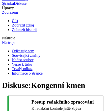
Stránka
Diskuse
Úpravy
Zobrazení
Číst
Zobrazit zdroj
Zobrazit historii
Nástroje
Nástroje
Odkazuje sem
Související změny
Načíst soubor
Verze k tisku
Trvalý odkaz
Informace o stránce
Diskuse
:
Kongenní kmen
Postup redakčního zpracování
K redakční kontrole ještě zbývá