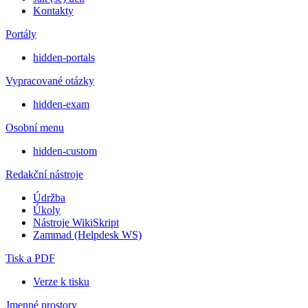
Kontakty
Portály
hidden-portals
Vypracované otázky
hidden-exam
Osobní menu
hidden-custom
Redakční nástroje
Údržba
Úkoly
Nástroje WikiSkript
Zammad (Helpdesk WS)
Tisk a PDF
Verze k tisku
Jmenné prostory