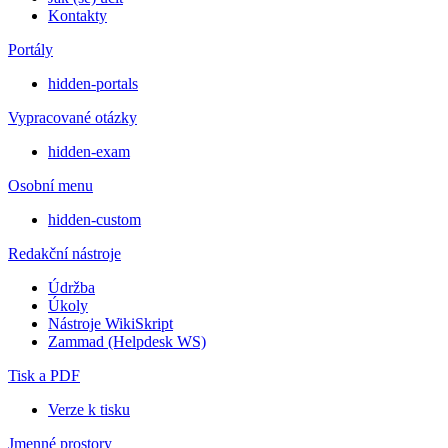
Kontakty
Portály
hidden-portals
Vypracované otázky
hidden-exam
Osobní menu
hidden-custom
Redakční nástroje
Údržba
Úkoly
Nástroje WikiSkript
Zammad (Helpdesk WS)
Tisk a PDF
Verze k tisku
Jmenné prostory