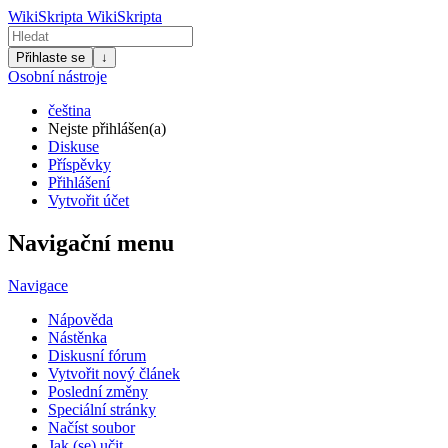
WikiSkripta
WikiSkripta
Přihlaste se
↓
Osobní nástroje
čeština
Nejste přihlášen(a)
Diskuse
Příspěvky
Přihlášení
Vytvořit účet
Navigační menu
Navigace
Nápověda
Nástěnka
Diskusní fórum
Vytvořit nový článek
Poslední změny
Speciální stránky
Načíst soubor
Jak (se) učit