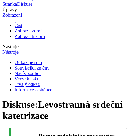
Stránka
Diskuse
Úpravy
Zobrazení
Číst
Zobrazit zdroj
Zobrazit historii
Nástroje
Nástroje
Odkazuje sem
Související změny
Načíst soubor
Verze k tisku
Trvalý odkaz
Informace o stránce
Diskuse
:
Levostranná srdeční
katetrizace