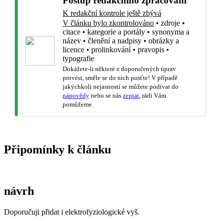
Postup redakčního zpracování
K redakční kontrole ještě zbývá
V článku bylo zkontrolováno
•
zdroje
•
citace
•
kategorie a portály
•
synonyma a
název
•
členění a nadpisy
•
obrázky a
licence
•
prolinkování
•
pravopis
•
typografie
Dokážete-li některé z doporučených úprav
provést, směle se do nich pusťte! V případě
jakýchkoli nejasností se můžete podívat do
nápovědy
nebo se nás
zeptat
, rádi Vám
pomůžeme.
Připomínky k článku
návrh
Doporučuji přidat i elektrofyziologické vyš.