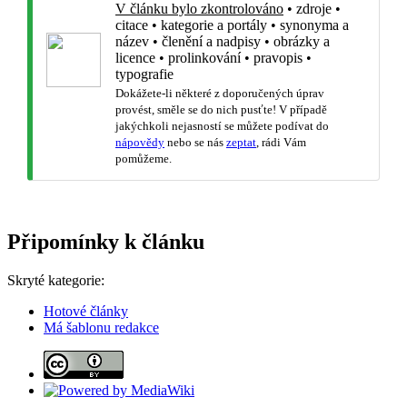
V článku bylo zkontrolováno
•
zdroje
•
citace
•
kategorie a portály
•
synonyma a
název
•
členění a nadpisy
•
obrázky a
licence
•
prolinkování
•
pravopis
•
typografie
Dokážete-li některé z doporučených úprav
provést, směle se do nich pusťte! V případě
jakýchkoli nejasností se můžete podívat do
nápovědy
nebo se nás
zeptat
, rádi Vám
pomůžeme.
Připomínky k článku
Skryté kategorie:
Hotové články
Má šablonu redakce