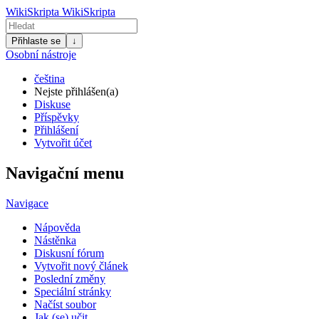
WikiSkripta
WikiSkripta
Přihlaste se
↓
Osobní nástroje
čeština
Nejste přihlášen(a)
Diskuse
Příspěvky
Přihlášení
Vytvořit účet
Navigační menu
Navigace
Nápověda
Nástěnka
Diskusní fórum
Vytvořit nový článek
Poslední změny
Speciální stránky
Načíst soubor
Jak (se) učit