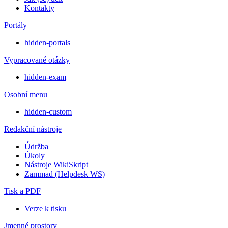
Kontakty
Portály
hidden-portals
Vypracované otázky
hidden-exam
Osobní menu
hidden-custom
Redakční nástroje
Údržba
Úkoly
Nástroje WikiSkript
Zammad (Helpdesk WS)
Tisk a PDF
Verze k tisku
Jmenné prostory