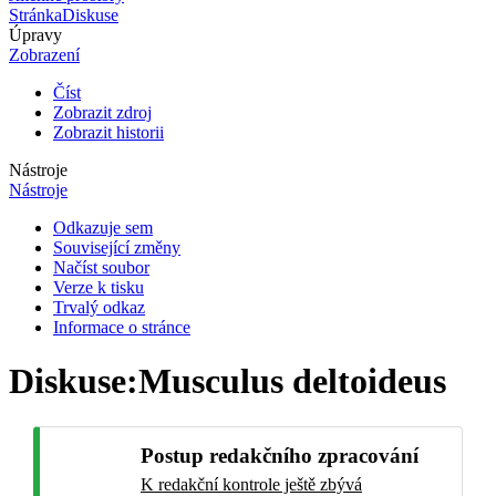
Stránka
Diskuse
Úpravy
Zobrazení
Číst
Zobrazit zdroj
Zobrazit historii
Nástroje
Nástroje
Odkazuje sem
Související změny
Načíst soubor
Verze k tisku
Trvalý odkaz
Informace o stránce
Diskuse
:
Musculus deltoideus
Postup redakčního zpracování
K redakční kontrole ještě zbývá