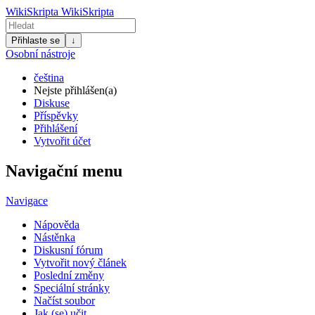
WikiSkripta
WikiSkripta
Přihlaste se
↓
Osobní nástroje
čeština
Nejste přihlášen(a)
Diskuse
Příspěvky
Přihlášení
Vytvořit účet
Navigační menu
Navigace
Nápověda
Nástěnka
Diskusní fórum
Vytvořit nový článek
Poslední změny
Speciální stránky
Načíst soubor
Jak (se) učit