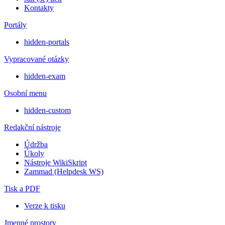
Kontakty
Portály
hidden-portals
Vypracované otázky
hidden-exam
Osobní menu
hidden-custom
Redakční nástroje
Údržba
Úkoly
Nástroje WikiSkript
Zammad (Helpdesk WS)
Tisk a PDF
Verze k tisku
Jmenné prostory