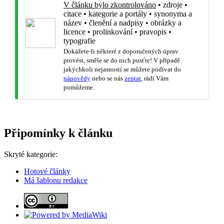
V článku bylo zkontrolováno
•
zdroje
•
citace
•
kategorie a portály
•
synonyma a
název
•
členění a nadpisy
•
obrázky a
licence
•
prolinkování
•
pravopis
•
typografie
Dokážete-li některé z doporučených úprav
provést, směle se do nich pusťte! V případě
jakýchkoli nejasností se můžete podívat do
nápovědy
nebo se nás
zeptat
, rádi Vám
pomůžeme.
Připomínky k článku
Skryté kategorie:
Hotové články
Má šablonu redakce