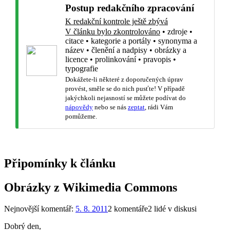
Postup redakčního zpracování
K redakční kontrole ještě zbývá
V článku bylo zkontrolováno
•
zdroje
•
citace
•
kategorie a portály
•
synonyma a
název
•
členění a nadpisy
•
obrázky a
licence
•
prolinkování
•
pravopis
•
typografie
Dokážete-li některé z doporučených úprav
provést, směle se do nich pusťte! V případě
jakýchkoli nejasností se můžete podívat do
nápovědy
nebo se nás
zeptat
, rádi Vám
pomůžeme.
Připomínky k článku
Obrázky z Wikimedia Commons
Nejnovější komentář:
5. 8. 2011
2 komentáře
2 lidé v diskusi
Dobrý den,