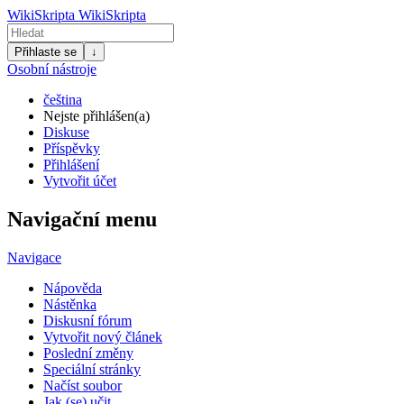
WikiSkripta
WikiSkripta
Přihlaste se
↓
Osobní nástroje
čeština
Nejste přihlášen(a)
Diskuse
Příspěvky
Přihlášení
Vytvořit účet
Navigační menu
Navigace
Nápověda
Nástěnka
Diskusní fórum
Vytvořit nový článek
Poslední změny
Speciální stránky
Načíst soubor
Jak (se) učit