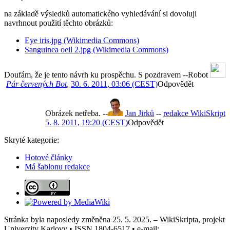
na základě výsledků automatického vyhledávání si dovoluji
navrhnout použití těchto obrázků:
Eye iris.jpg (Wikimedia Commons)
Sanguinea oeil 2.jpg (Wikimedia Commons)
Doufám, že je tento návrh ku prospěchu. S pozdravem --Robot
Pár červených Bot
,
30. 6. 2011, 03:06 (CEST)
Odpovědět
Obrázek netřeba. --
Jan Jirků
--
redakce WikiSkript
5. 8. 2011, 19:20 (CEST)
Odpovědět
Skryté kategorie:
Hotové články
Má šablonu redakce
Stránka byla naposledy změněna 25. 5. 2025. – WikiSkripta, projekt
Univerzity Karlovy • ISSN 1804-6517 • e-mail: