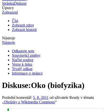
Stránka
Diskuse
Úpravy
Zobrazení
Číst
Zobrazit zdroj
Zobrazit historii
Nástroje
Nástroje
Odkazuje sem
Související změny
Načíst soubor
Verze k tisku
Trvalý odkaz
Informace o stránce
Diskuse
:
Oko (biofyzika)
Poslední komentář:
5. 8. 2011
od uživatele Ready v tématu
„
Obrázky z Wikimedia Commons
“