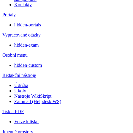
Kontakty
Portály
hidden-portals
Vypracované otázky
hidden-exam
Osobní menu
hidden-custom
Redakční nástroje
Údržba
Úkoly
Nástroje WikiSkript
Zammad (Helpdesk WS)
Tisk a PDF
Verze k tisku
Jmenné prostory