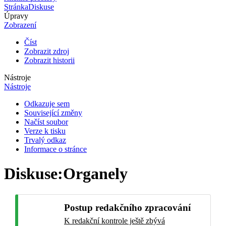
Stránka
Diskuse
Úpravy
Zobrazení
Číst
Zobrazit zdroj
Zobrazit historii
Nástroje
Nástroje
Odkazuje sem
Související změny
Načíst soubor
Verze k tisku
Trvalý odkaz
Informace o stránce
Diskuse
:
Organely
Postup redakčního zpracování
K redakční kontrole ještě zbývá