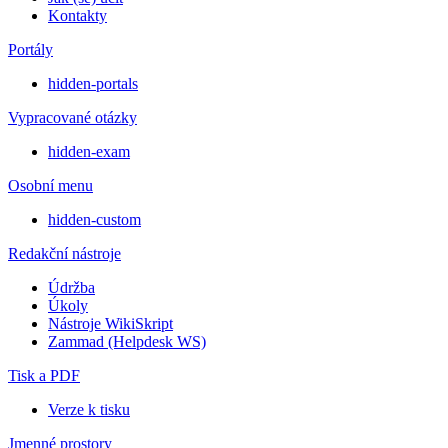
Kontakty
Portály
hidden-portals
Vypracované otázky
hidden-exam
Osobní menu
hidden-custom
Redakční nástroje
Údržba
Úkoly
Nástroje WikiSkript
Zammad (Helpdesk WS)
Tisk a PDF
Verze k tisku
Jmenné prostory