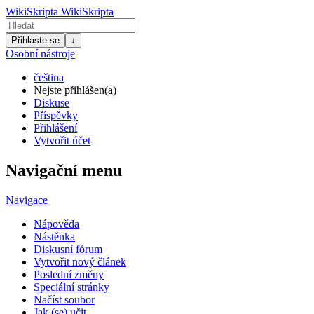
WikiSkripta
WikiSkripta
Přihlaste se
↓
Osobní nástroje
čeština
Nejste přihlášen(a)
Diskuse
Příspěvky
Přihlášení
Vytvořit účet
Navigační menu
Navigace
Nápověda
Nástěnka
Diskusní fórum
Vytvořit nový článek
Poslední změny
Speciální stránky
Načíst soubor
Jak (se) učit