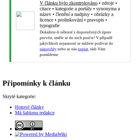
V článku bylo zkontrolováno
•
zdroje
•
citace
•
kategorie a portály
•
synonyma a
název
•
členění a nadpisy
•
obrázky a
licence
•
prolinkování
•
pravopis
•
typografie
Dokážete-li některé z doporučených úprav
provést, směle se do nich pusťte! V případě
jakýchkoli nejasností se můžete podívat do
nápovědy
nebo se nás
zeptat
, rádi Vám
pomůžeme.
Připomínky k článku
Skryté kategorie:
Hotové články
Má šablonu redakce