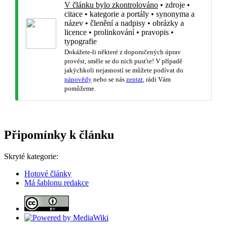
V článku bylo zkontrolováno
•
zdroje
•
citace
•
kategorie a portály
•
synonyma a
název
•
členění a nadpisy
•
obrázky a
licence
•
prolinkování
•
pravopis
•
typografie
Dokážete-li některé z doporučených úprav
provést, směle se do nich pusťte! V případě
jakýchkoli nejasností se můžete podívat do
nápovědy
nebo se nás
zeptat
, rádi Vám
pomůžeme.
Připomínky k článku
Skryté kategorie:
Hotové články
Má šablonu redakce