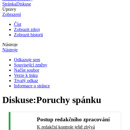
Stránka
Diskuse
Úpravy
Zobrazení
Číst
Zobrazit zdroj
Zobrazit historii
Nástroje
Nástroje
Odkazuje sem
Související změny
Načíst soubor
Verze k tisku
Trvalý odkaz
Informace o stránce
Diskuse
:
Poruchy spánku
Postup redakčního zpracování
K redakční kontrole ještě zbývá