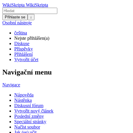
WikiSkripta
WikiSkripta
Přihlaste se
↓
Osobní nástroje
čeština
Nejste přihlášen(a)
Diskuse
Příspěvky
Přihlášení
Vytvořit účet
Navigační menu
Navigace
Nápověda
Nástěnka
Diskusní fórum
Vytvořit nový článek
Poslední změny
Speciální stránky
Načíst soubor
Jak (se) učit