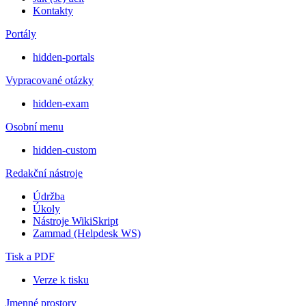
Kontakty
Portály
hidden-portals
Vypracované otázky
hidden-exam
Osobní menu
hidden-custom
Redakční nástroje
Údržba
Úkoly
Nástroje WikiSkript
Zammad (Helpdesk WS)
Tisk a PDF
Verze k tisku
Jmenné prostory