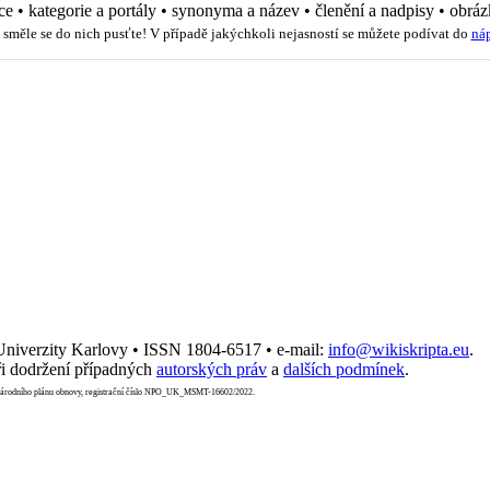
ce
•
kategorie a portály
•
synonyma a název
•
členění a nadpisy
•
obráz
 směle se do nich pusťte! V případě jakýchkoli nejasností se můžete podívat do
ná
 Univerzity Karlovy • ISSN 1804-6517 • e-mail:
info@wikiskripta.eu
.
i dodržení případných
autorských práv
a
dalších podmínek
.
Národního plánu obnovy, registrační číslo NPO_UK_MSMT-16602/2022.