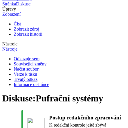
Stránka
Diskuse
Úpravy
Zobrazení
Číst
Zobrazit zdroj
Zobrazit historii
Nástroje
Nástroje
Odkazuje sem
Související změny
Načíst soubor
Verze k tisku
Trvalý odkaz
Informace o stránce
Diskuse
:
Pufrační systémy
Postup redakčního zpracování
K redakční kontrole ještě zbývá