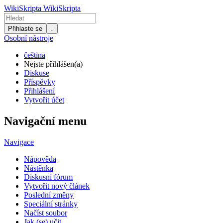
WikiSkripta
WikiSkripta
Přihlaste se
↓
Osobní nástroje
čeština
Nejste přihlášen(a)
Diskuse
Příspěvky
Přihlášení
Vytvořit účet
Navigační menu
Navigace
Nápověda
Nástěnka
Diskusní fórum
Vytvořit nový článek
Poslední změny
Speciální stránky
Načíst soubor
Jak (se) učit