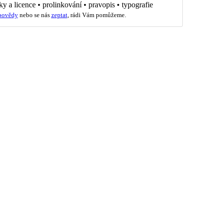
ky a licence
•
prolinkování
•
pravopis
•
typografie
povědy
nebo se nás
zeptat
, rádi Vám pomůžeme.