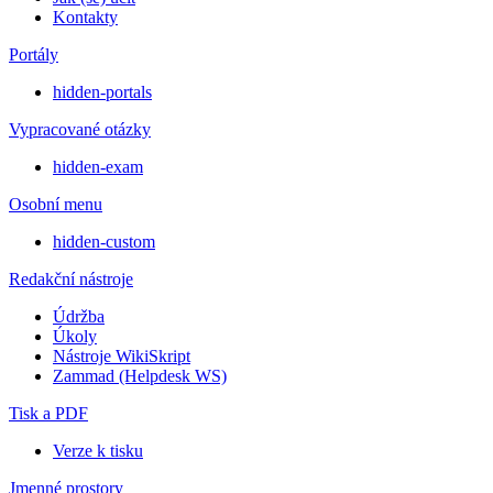
Kontakty
Portály
hidden-portals
Vypracované otázky
hidden-exam
Osobní menu
hidden-custom
Redakční nástroje
Údržba
Úkoly
Nástroje WikiSkript
Zammad (Helpdesk WS)
Tisk a PDF
Verze k tisku
Jmenné prostory