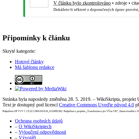
V článku bylo zkontrolováno
•
zdroje
•
cita
Dokážete-li některé z doporučených úprav provést,
Připomínky k článku
Skryté kategorie:
Hotové články
Má šablonu redakce
Stránka byla naposledy změněna 28. 5. 2019. – WikiSkripta, projekt
Text je dostupný pod licencí
Creative Commons Uveďte původ 4.0
př
Podpořeno OP VVV č. CZ.02.2.69/0.0/0.0/16_015/0002362. Podpořeno z projektu „Transformace pro VŠ na UK“, financovaného z 
Ochrana osobních údajů
–
O WikiSkriptech
–
Vyloučení odpovědnosti
–
Vývojáři