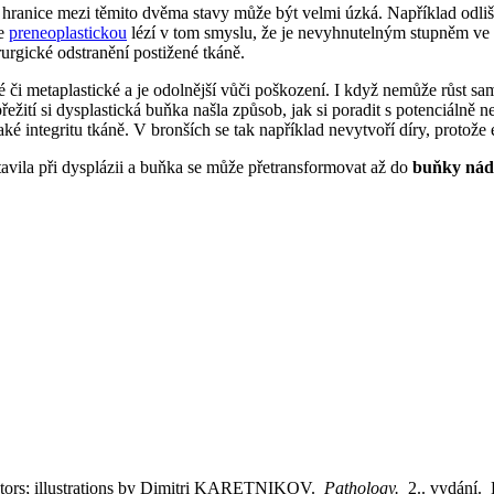
 hranice mezi těmito dvěma stavy může být velmi úzká. Například odliš
je
preneoplastickou
lézí v tom smyslu, že je nevyhnutelným stupněm ve
urgické odstranění postižené tkáně.
i metaplastické a je odolnější vůči poškození. I když nemůže růst samo
řežití si dysplastická buňka našla způsob, jak si poradit s potenciál
také integritu tkáně. V bronších se tak například nevytvoří díry, proto
tavila při dysplázii a buňka se může přetransformovat až do
buňky nád
utors; illustrations by Dimitri KARETNIKOV.
Pathology.
2.. vydání.