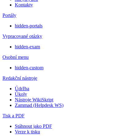
Kontakty
Portály
hidden-portals
Vypracované otázky
hidden-exam
Osobní menu
hidden-custom
Redakční nástroje
Údržba
Úkoly
Nástroje WikiSkript
Zammad (Helpdesk WS)
Tisk a PDF
Stáhnout jako PDF
Verze k tisku