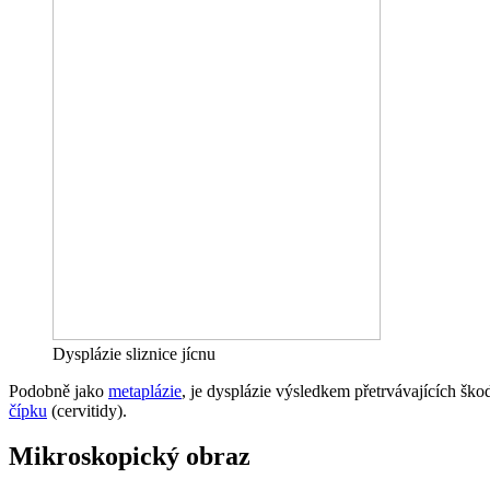
Dysplázie sliznice jícnu
Podobně jako
metaplázie
, je dysplázie výsledkem přetrvávajících šk
čípku
(cervitidy).
Mikroskopický obraz