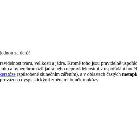
jednou za den)!
ravidelnost tvaru, velikosti a jádra. Kromě toho jsou pravidelně uspořá
ením a hyperchromázií jádra nebo nepravidelnostmi v uspořádání buněk 
keratóze
(způsobené slunečním zářením), a v oblastech častých
metaplá
asto provázena dysplastickými změnami buněk mukózy.