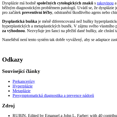
Dysplázie má hodně
společných cytologických znaků
s
rakovinou
a
běžným diagnostickým problémem patologů. Uvádí se, že dysplázie 
pro začátek
preventivní léčby
, odstranění škodlivého agens nebo chir
Dysplastická buňka
je méně diferencovaná než buňky hyperplastické č
hyperplastických a metaplastických buněk. V zájmu svého vlastního p
za výhodnou
. Nezvyšuje jen šanci na přežití dané buňky, ale chrání 
Naneštěstí není tento systém tak dobře vyvážený, aby se adaptace zas
Odkazy
Související články
Prekancerózy
Hyperplázie
Metaplázie
Presymptomatická diagnostika a prevence nádorů
Zdroj
RUBIN, Edited by Emanuel a John L. Farber; with 40 contrib