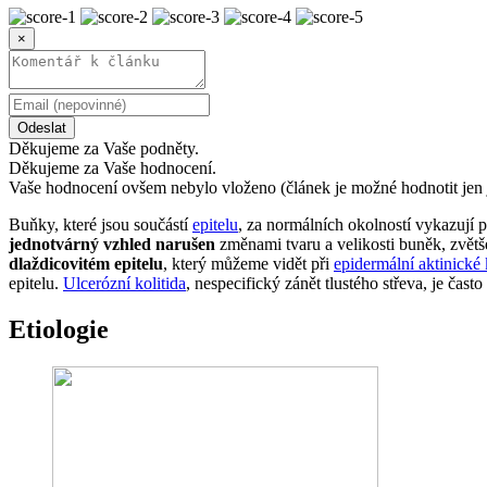
×
Odeslat
Děkujeme za Vaše podněty.
Děkujeme za Vaše hodnocení.
Vaše hodnocení ovšem nebylo vloženo (článek je možné hodnotit jen 
Buňky, které jsou součástí
epitelu
, za normálních okolností vykazují p
jednotvárný vzhled narušen
změnami tvaru a velikosti buněk, zvětš
dlaždicovitém epitelu
, který můžeme vidět při
epidermální aktinické 
epitelu.
Ulcerózní kolitida
, nespecifický zánět tlustého střeva, je č
Etiologie