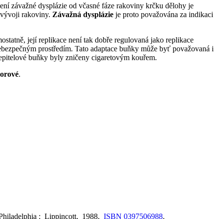
ení závažné dysplázie od včasné fáze rakoviny krčku dělohy je
 vývoji rakoviny.
Závažná dysplázie
je proto považována za indikaci
statně, její replikace není tak dobře regulovaná jako replikace
ně nebezpečným prostředím. Tato adaptace buňky může byť považovaná i
že epitelové buňky byly zničeny cigaretovým kouřem.
orové
.
 Philadelphia : Lippincott, 1988.
ISBN 0397506988
.