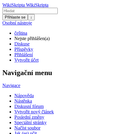
WikiSkripta
WikiSkripta
Přihlaste se
↓
Osobní nástroje
čeština
Nejste přihlášen(a)
Diskuse
Příspěvky
Přihlášení
Vytvořit účet
Navigační menu
Navigace
Nápověda
Nástěnka
Diskusní fórum
Vytvořit nový článek
Poslední změny
Speciální stránky
Načíst soubor
Jak (se) učit