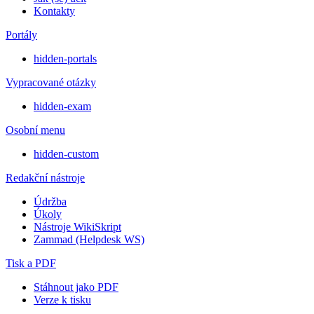
Kontakty
Portály
hidden-portals
Vypracované otázky
hidden-exam
Osobní menu
hidden-custom
Redakční nástroje
Údržba
Úkoly
Nástroje WikiSkript
Zammad (Helpdesk WS)
Tisk a PDF
Stáhnout jako PDF
Verze k tisku