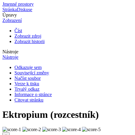
Jmenné prostory
Stránka
Diskuse
Úpravy
Zobrazení
Číst
Zobrazit zdroj
Zobrazit historii
Nástroje
Nástroje
Odkazuje sem
Související změny
Načíst soubor
Verze k tisku
Trvalý odkaz
Informace o stránce
Citovat stránku
Ektropium (rozcestník)