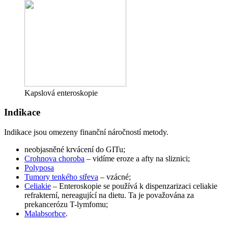
Kapslová enteroskopie
Indikace
Indikace jsou omezeny finanční náročností metody.
neobjasněné krvácení do GITu;
Crohnova choroba
– vidíme eroze a afty na sliznici;
Polyposa
Tumory tenkého střeva
– vzácné;
Celiakie
– Enteroskopie se používá k dispenzarizaci celiakie
refrakterní, nereagující na dietu. Ta je považována za
prekancerózu T-lymfomu;
Malabsorbce
.