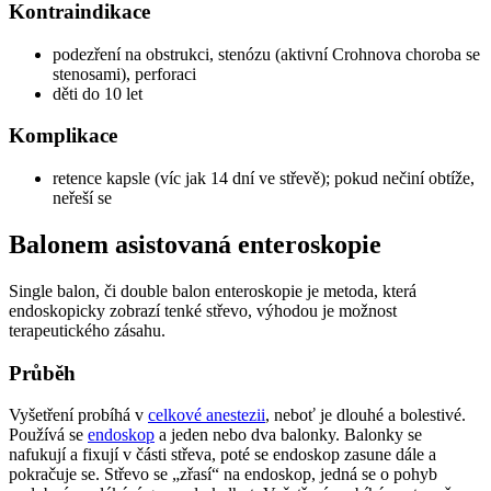
Kontraindikace
podezření na obstrukci, stenózu (aktivní Crohnova choroba se
stenosami), perforaci
děti do 10 let
Komplikace
retence kapsle (víc jak 14 dní ve střevě); pokud nečiní obtíže,
neřeší se
Balonem asistovaná enteroskopie
Single balon, či double balon enteroskopie je metoda, která
endoskopicky zobrazí tenké střevo, výhodou je možnost
terapeutického zásahu.
Průběh
Vyšetření probíhá v
celkové anestezii
, neboť je dlouhé a bolestivé.
Používá se
endoskop
a jeden nebo dva balonky. Balonky se
nafukují a fixují v části střeva, poté se endoskop zasune dále a
pokračuje se. Střevo se „zřasí“ na endoskop, jedná se o pohyb