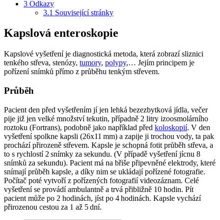
3
Odkazy
3.1
Související stránky
Kapslová enteroskopie
Kapslové vyšetření je diagnostická metoda, která zobrazí sliznici
tenkého střeva, stenózy,
tumory
,
polypy
,… Jejím principem je
pořízení snímků přímo z průběhu tenkým střevem.
Průběh
Pacient den před vyšetřením jí jen lehká bezezbytková jídla, večer
pije již jen velké množství tekutin, případně 2 litry izoosmolárního
roztoku (Fortrans), podobně jako například před
koloskopií
. V den
vyšetření spolkne kapsli (26x11 mm) a zapije ji trochou vody, ta pak
prochází přirozeně střevem. Kapsle je schopná fotit průběh střeva, a
to s rychlostí 2 snímky za sekundu. (V případě vyšetření jícnu 8
snímků za sekundu). Pacient má na břiše připevněné elektrody, které
snímají průběh kapsle, a díky nim se ukládají pořízené fotografie.
Počítač poté vytvoří z pořízených fotografií videozáznam. Celé
vyšetření se provádí ambulantně a trvá přibližně 10 hodin. Pít
pacient může po 2 hodinách, jíst po 4 hodinách. Kapsle vychází
přirozenou cestou za 1 až 5 dní.