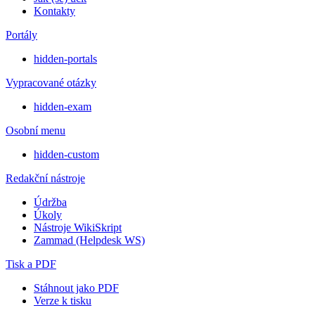
Kontakty
Portály
hidden-portals
Vypracované otázky
hidden-exam
Osobní menu
hidden-custom
Redakční nástroje
Údržba
Úkoly
Nástroje WikiSkript
Zammad (Helpdesk WS)
Tisk a PDF
Stáhnout jako PDF
Verze k tisku