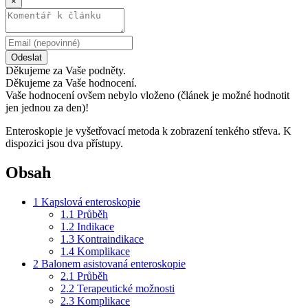
×
Odeslat
Děkujeme za Vaše podněty.
Děkujeme za Vaše hodnocení.
Vaše hodnocení ovšem nebylo vloženo (článek je možné hodnotit
jen jednou za den)!
Enteroskopie je vyšetřovací metoda k zobrazení tenkého střeva. K
dispozici jsou dva přístupy.
Obsah
1
Kapslová enteroskopie
1.1
Průběh
1.2
Indikace
1.3
Kontraindikace
1.4
Komplikace
2
Balonem asistovaná enteroskopie
2.1
Průběh
2.2
Terapeutické možnosti
2.3
Komplikace