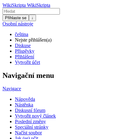
WikiSkripta
WikiSkripta
Přihlaste se
↓
Osobní nástroje
čeština
Nejste přihlášen(a)
Diskuse
Příspěvky
Přihlášení
Vytvořit účet
Navigační menu
Navigace
Nápověda
Nástěnka
Diskusní fórum
Vytvořit nový článek
Poslední změny
Speciální stránky
Načíst soubor
Jak (se) učit