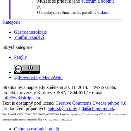
Můžete se přidat k jeho
autorům
a
doplnit
jej.
O vhodných změnách se lze poradit v
diskusi
.
Kategorie
:
Gastroenterologie
Vnitřní lékařství
Skrytá kategorie:
Pahýly
Stránka byla naposledy změněna 30. 11. 2014. – WikiSkripta,
projekt Univerzity Karlovy • ISSN 1804-6517 • e-mail:
info@wikiskripta.eu
.
Text je dostupný pod licencí
Creative Commons Uveďte původ 4.0
při dodržení případných
autorských práv
a
dalších podmínek
.
Podpořeno OP VVV č. CZ.02.2.69/0.0/0.0/16_015/0002362. Podpořeno z projektu „Transformace pro VŠ na UK“, financovaného z
Národního plánu obnovy, registrační číslo NPO_UK_MSMT-16602/2022.
Ochrana osobních údajů