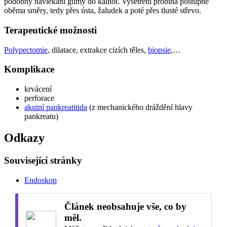
podobný navlékání gumy do kalhot. Vyšetření probíhá postupně
oběma směry, tedy přes ústa, žaludek a poté přes tlusté střevo.
Terapeutické možnosti
Polypectomie
, dilatace, extrakce cizích těles,
biopsie
,…
Komplikace
krvácení
perforace
akutní pankreatitida
(z mechanického dráždění hlavy
pankreatu)
Odkazy
Související stránky
Endoskop
Článek neobsahuje vše, co by
měl.