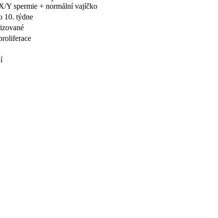
X/Y spermie + normální vajíčko
 10. týdne
rizované
proliferace
í