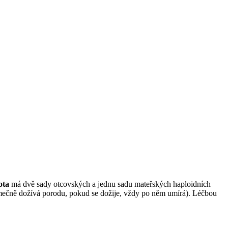
ota
má dvě sady otcovských a jednu sadu mateřských haploidních
imečně dožívá porodu, pokud se dožije, vždy po něm umírá). Léčbou