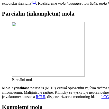
[
1
]
ektopická gravidita)
. Rozlišujeme
mola hydatidosa partialis
,
mola 
Parciální (inkompletní) mola
Parciální mola
Mola hydatidosa partialis
(MHP) vzniká oplozením vajíčka dvěma 
chromosomů. Malignizuje raritně. Klinicky se vyskytuje nepravideln
je vakuumexhausce a
RCUI
, dispenzarizace a monitoring hladin
hCG
Kompletní mola