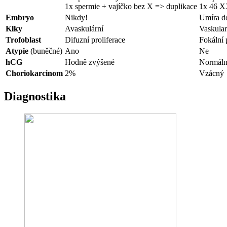
1x spermie + vajíčko bez X => duplikace
1x 46 X
Embryo
Nikdy!
Umíra do
Klky
Avaskulární
Vaskula
Trofoblast
Difuzní proliferace
Fokální 
Atypie
(buněčné)
Ano
Ne
hCG
Hodně zvýšené
Normáln
Choriokarcinom
2%
Vzácný
Diagnostika