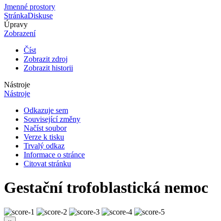
Jmenné prostory
Stránka
Diskuse
Úpravy
Zobrazení
Číst
Zobrazit zdroj
Zobrazit historii
Nástroje
Nástroje
Odkazuje sem
Související změny
Načíst soubor
Verze k tisku
Trvalý odkaz
Informace o stránce
Citovat stránku
Gestační trofoblastická nemoc