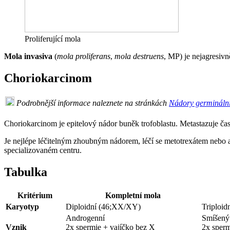
Proliferující mola
Mola invasiva
(
mola proliferans
,
mola destruens
, MP) je nejagresiv
Choriokarcinom
Podrobnější informace naleznete na stránkách
Nádory germináln
Choriokarcinom je epitelový nádor buněk trofoblastu. Metastazuje ča
Je nejlépe léčitelným zhoubným nádorem, léčí se metotrexátem nebo
specializovaném centru.
Tabulka
Kritérium
Kompletní mola
Karyotyp
Diploidní (46;XX/XY)
Triploi
Androgenní
Smíšený
Vznik
2x spermie + vajíčko bez X
2x sperm