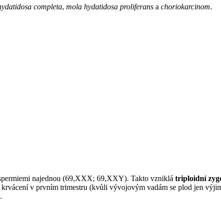
hydatidosa completa
,
mola hydatidosa proliferans
a
choriokarcinom
.
spermiemi najednou (69,XXX; 69,XXY). Takto vzniklá
triploidní zyg
é krvácení v prvním trimestru (kvůli vývojovým vadám se plod jen výj
.