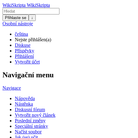
WikiSkripta
WikiSkripta
Přihlaste se
↓
Osobní nástroje
čeština
Nejste přihlášen(a)
Diskuse
Příspěvky
Přihlášení
Vytvořit účet
Navigační menu
Navigace
Nápověda
Nástěnka
Diskusní fórum
Vytvořit nový článek
Poslední změny
Speciální stránky
Načíst soubor
Jak (se) učit