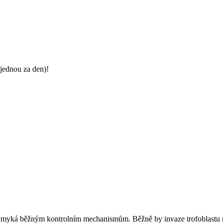
jednou za den)!
vymyká běžným kontrolním mechanismům. Běžně by invaze trofoblastu 