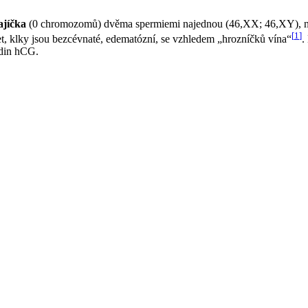
ajíčka
(0 chromozomů) dvěma spermiemi najednou (46,XX; 46,XY), neb
[
1
]
, klky jsou bezcévnaté, edematózní, se vzhledem „hrozníčků vína“
.
adin hCG.