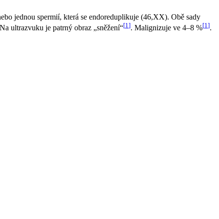
o jednou spermií, která se endoreduplikuje (46,XX). Obě sady
[
1
]
[
1
]
 Na ultrazvuku je patrný obraz „sněžení“
. Malignizuje ve 4–8 %
.