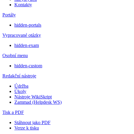
Kontakty
Portály
hidden-portals
Vypracované otázky
hidden-exam
Osobní menu
hidden-custom
Redakční nástroje
Údržba
Úkoly
Nástroje WikiSkript
Zammad (Helpdesk WS)
Tisk a PDF
Stáhnout jako PDF
Verze k tisku