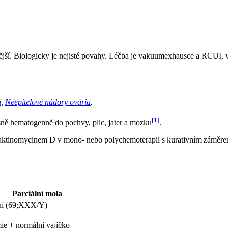
nější. Biologicky je nejisté povahy. Léčba je vakuumexhausce a RCUI, 
í
,
Neepitelové nádory ovária
.
[
1
]
sně hematogenně do pochvy, plic, jater a mozku
.
 aktinomycinem D v mono- nebo polychemoterapii s kurativním záměrem
Parciální mola
dní (69;XXX/Y)
ie + normální vajíčko