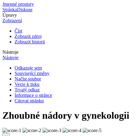
Jmenné prostory
Stránka
Diskuse
Úpravy
Zobrazení
Číst
Zobrazit zdroj
Zobrazit historii
Nástroje
Nástroje
Odkazuje sem
Související změny
Načíst soubor
Verze k tisku
Trvalý odkaz
Informace o stránce
Citovat stránku
Zhoubné nádory v gynekologii