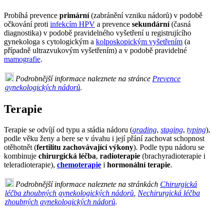
Probíhá prevence
primární
(zabránění vzniku nádorů) v podobě
očkování proti
infekcím HPV
a prevence
sekundární
(časná
diagnostika) v podobě pravidelného vyšetření u registrujícího
gynekologa s cytologickým a
kolposkopickým vyšetřením
(a
případně ultrazvukovým vyšetřením) a v podobě pravidelné
mamografie
.
Podrobnější informace naleznete na stránce
Prevence
gynekologických nádorů
.
Terapie
Terapie se odvíjí od typu a stádia nádoru (
grading
,
staging
,
typing
),
podle věku ženy a bere se v úvahu i její přání zachovat schopnost
otěhotnět (
fertilitu zachovávající výkony
). Podle typu nádoru se
kombinuje
chirurgická léčba
,
radioterapie
(brachyradioterapie i
teleradioterapie),
chemoterapie
i
hormonální terapie
.
Podrobnější informace naleznete na stránkách
Chirurgická
léčba zhoubných gynekologických nádorů
,
Nechirurgická léčba
zhoubných gynekologických nádorů
.