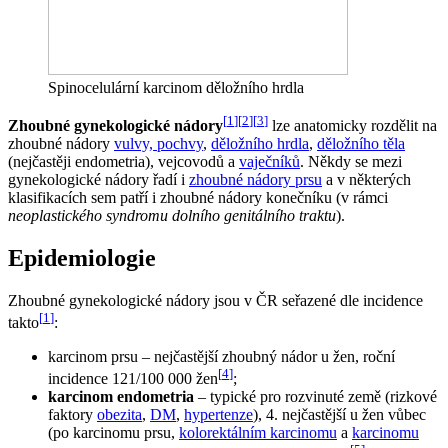
Spinocelulární karcinom děložního hrdla
[
1
]
[
2
]
[
3
]
Zhoubné gynekologické nádory
lze anatomicky rozdělit na
zhoubné nádory
vulvy, pochvy
,
děložního hrdla
,
děložního těla
(nejčastěji endometria), vejcovodů a
vaječníků
. Někdy se mezi
gynekologické nádory řadí i
zhoubné nádory prsu
a v některých
klasifikacích sem patří i zhoubné nádory konečníku (v rámci
neoplastického syndromu dolního genitálního traktu
).
Epidemiologie
Zhoubné gynekologické nádory jsou v ČR seřazené dle incidence
[
1
]
takto
:
karcinom prsu – nejčastější zhoubný nádor u žen, roční
[
4
]
incidence 121/100 000 žen
;
karcinom endometria
– typické pro rozvinuté země (rizkové
faktory
obezita
,
DM
,
hypertenze
), 4. nejčastější u žen vůbec
(po karcinomu prsu,
kolorektálním karcinomu
a
karcinomu