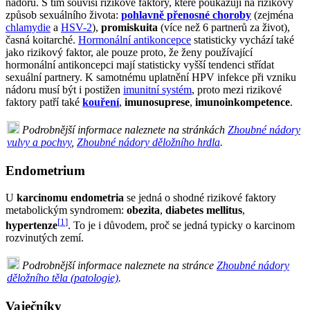
nádoru. S tím souvisí rizikové faktory, které poukazují na rizikový
způsob sexuálního života:
pohlavně přenosné choroby
(zejména
chlamydie
a
HSV-2
),
promiskuita
(více než 6 partnerů za život),
časná koitarché.
Hormonální antikoncepce
statisticky vychází také
jako rizikový faktor, ale pouze proto, že ženy používající
hormonální antikoncepci mají statisticky vyšší tendenci střídat
sexuální partnery. K samotnému uplatnění HPV infekce při vzniku
nádoru musí být i postižen
imunitní systém
, proto mezi rizikové
faktory patří také
kouření
,
imunosuprese
,
imunoinkompetence
.
Podrobnější informace naleznete na stránkách
Zhoubné nádory
vulvy a pochvy
,
Zhoubné nádory děložního hrdla
.
Endometrium
U
karcinomu endometria
se jedná o shodné rizikové faktory
metabolickým syndromem:
obezita
,
diabetes mellitus
,
[
1
]
hypertenze
. To je i důvodem, proč se jedná typicky o karcinom
rozvinutých zemí.
Podrobnější informace naleznete na stránce
Zhoubné nádory
děložního těla (patologie)
.
Vaječníky