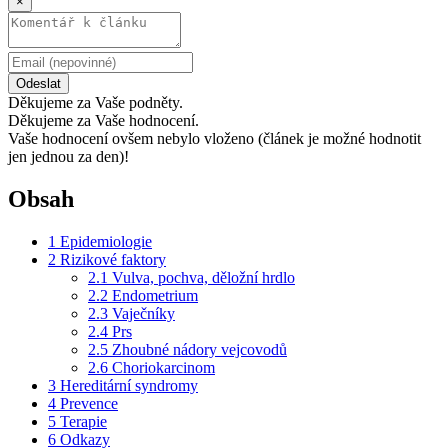
×
Odeslat
Děkujeme za Vaše podněty.
Děkujeme za Vaše hodnocení.
Vaše hodnocení ovšem nebylo vloženo (článek je možné hodnotit
jen jednou za den)!
Obsah
1
Epidemiologie
2
Rizikové faktory
2.1
Vulva, pochva, děložní hrdlo
2.2
Endometrium
2.3
Vaječníky
2.4
Prs
2.5
Zhoubné nádory vejcovodů
2.6
Choriokarcinom
3
Hereditární syndromy
4
Prevence
5
Terapie
6
Odkazy