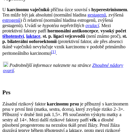
U
karcinomu vaječníků
příčina úzce souvisí s
hyperestrinismem
.
Ten může být jak absolutní (normální hladina
gestagenů
, zvýšená
estrogenů
) či relativní (normální hladina estrogenů, zvýšená
gestagenů). Uvádí se
hypotéza nepřetržitých
ovulací
. Mezi
protektivní faktory patří
hormonální antikoncepce
,
vysoký počet
těhotenství
,
laktace
,
st. p. ligaci vejcovodů
(není známo proč),
st.
p. bilaterální ooforoektomii
(protektivní faktor, ale přes absenci
tkáně vaječníků nevylučuje vznik karcinomu v podobě primárního
[
1
]
peritoneálního karcinomu)
.
Podrobnější informace naleznete na stránce
Zhoubné nádory
ovarií
.
Prs
Zásadní rizikový faktor
karcinomu prsu
je příbuzný s karcinomem
prsu v první linii (matka, sestra, dcera), který zvyšuje riziko 2–3×.
Příbuzný v druhé linii pak 1,5×. Při současném výskytu matky a
sestry až 14×. Mezi další rizikové faktory patří
věk
a dlouhé
působení progesteronu na nezralou tkáň prsní žlázy. Prsní žláza
dozrává teprve během těhotenství a laktace, proto mezi rizikové