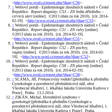
<
http://www.svod.cz/report.php?diag=C56
>.
↑
Webový portál - Epidemiologie zhoubných nádorů v České
Republice.
Report diagnózy: C53 – ZN hrdla děložního –
cervicis uteri
[online]. ©2013 (data za rok 2010). [cit. 2014-
02-19]. <
http://www.svod.cz/report.php?diag=C53
>.
↑
Webový portál - Epidemiologie zhoubných nádorů v České
Republice.
Report diagnózy: C51 – ZN vulvy
[online].
©2013 (data za rok 2010). [cit. 2014-02-19].
<
http://www.svod.cz/report.php?diag=C51
>.
↑
Webový portál - Epidemiologie zhoubných nádorů v České
Republice.
Report diagnózy: C52 – ZN pochvy,
vaginy
[online]. ©2013 (data za rok 2010). [cit. 2014-02-
19]. <
http://www.svod.cz/report.php?diag=C52
>.
↑
Webový portál - Epidemiologie zhoubných nádorů v České
Republice.
Report diagnózy: C58 – ZN placenty
[online].
©2013 (data za rok 2010). [cit. 2014-02-19].
<
http://www.svod.cz/report.php?diag=C58
>.
↑
SLÁMA, Jiří.
Prekancerózy rodidel
[přednáška k předmětu
Gynekologie a porodnictví předstátnicová stáž, obor
Všeobecné lékařství, 1. lékařská fakulta Univerzita Karlova v
Praze]. Praha. 13.2.2014.
↑
ZIKÁN, Michal.
Hereditární syndromy v
gynekologii
[přednáška k předmětu Gynekologie a
porodnictví předstátnicová stáž, obor Všeobecné lékařství, 1.
lékařská fakulta Univerzita Karlova v Praze]. Praha.