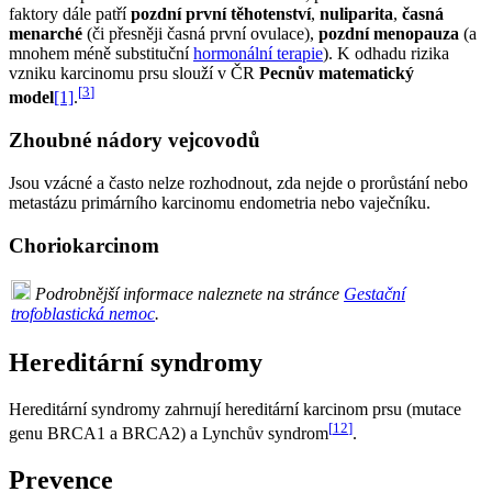
faktory dále patří
pozdní první těhotenství
,
nuliparita
,
časná
menarché
(či přesněji časná první ovulace),
pozdní menopauza
(a
mnohem méně substituční
hormonální terapie
). K odhadu rizika
vzniku karcinomu prsu slouží v ČR
Pecnův matematický
[
3
]
model
[1]
.
Zhoubné nádory vejcovodů
Jsou vzácné a často nelze rozhodnout, zda nejde o prorůstání nebo
metastázu primárního karcinomu endometria nebo vaječníku.
Choriokarcinom
Podrobnější informace naleznete na stránce
Gestační
trofoblastická nemoc
.
Hereditární syndromy
Hereditární syndromy zahrnují hereditární karcinom prsu (mutace
[
12
]
genu BRCA1 a BRCA2) a Lynchův syndrom
.
Prevence