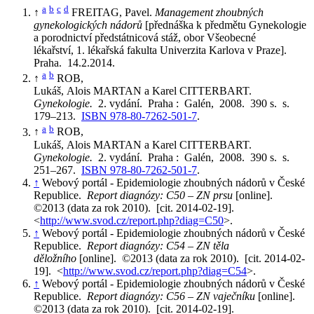
a
b
c
d
↑
FREITAG, Pavel.
Management zhoubných
gynekologických nádorů
[přednáška k předmětu Gynekologie
a porodnictví předstátnicová stáž, obor Všeobecné
lékařství, 1. lékařská fakulta Univerzita Karlova v Praze].
Praha. 14.2.2014.
a
b
↑
ROB,
Lukáš, Alois MARTAN a Karel CITTERBART.
Gynekologie.
2. vydání. Praha : Galén, 2008. 390 s. s.
179–213.
ISBN 978-80-7262-501-7
.
a
b
↑
ROB,
Lukáš, Alois MARTAN a Karel CITTERBART.
Gynekologie.
2. vydání. Praha : Galén, 2008. 390 s. s.
251–267.
ISBN 978-80-7262-501-7
.
↑
Webový portál - Epidemiologie zhoubných nádorů v České
Republice.
Report diagnózy: C50 – ZN prsu
[online].
©2013 (data za rok 2010). [cit. 2014-02-19].
<
http://www.svod.cz/report.php?diag=C50
>.
↑
Webový portál - Epidemiologie zhoubných nádorů v České
Republice.
Report diagnózy: C54 – ZN těla
děložního
[online]. ©2013 (data za rok 2010). [cit. 2014-02-
19]. <
http://www.svod.cz/report.php?diag=C54
>.
↑
Webový portál - Epidemiologie zhoubných nádorů v České
Republice.
Report diagnózy: C56 – ZN vaječníku
[online].
©2013 (data za rok 2010). [cit. 2014-02-19].