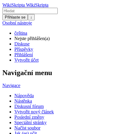
WikiSkripta
WikiSkripta
Přihlaste se
↓
Osobní nástroje
čeština
Nejste přihlášen(a)
Diskuse
Příspěvky
Přihlášení
Vytvořit účet
Navigační menu
Navigace
Nápověda
Nástěnka
Diskusní fórum
Vytvořit nový článek
Poslední změny
Speciální stránky
Načíst soubor
Jak (se) učit