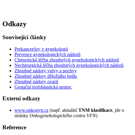
Odkazy
Související články
Prekancerózy v gynekologii
Prevence gynekologických nádorů
Chirurgická léčba zhoubných gynekologických nádorů
Nechirurgická léčba zhoubných gynekologických nádorů
Zhoubné nádory vulvy a pochvy
Zhoubné nádory děložního hrdla
Zhoubné nádory ovarií
Gestační trofoblastická nemoc
Externí odkazy
www.onkogyn.cz
(např. aktuální
TNM klasifikace
, jde o
stránky
Onkogynekologického centra VFN
)
Reference