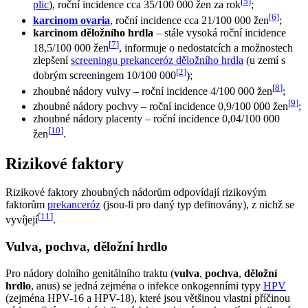
[
5
]
plic
), roční incidence cca 35/100 000 žen za rok
;
[
6
]
karcinom ovaria
, roční incidence cca 21/100 000 žen
;
karcinom děložního hrdla
– stále vysoká roční incidence
[
7
]
18,5/100 000 žen
, informuje o nedostatcích a možnostech
zlepšení
screeningu prekanceróz děložního hrdla
(u zemí s
[
2
]
dobrým screeningem 10/100 000
);
[
8
]
zhoubné nádory vulvy – roční incidence 4/100 000 žen
;
[
9
]
zhoubné nádory pochvy – roční incidence 0,9/100 000 žen
;
zhoubné nádory placenty – roční incidence 0,04/100 000
[
10
]
žen
.
Rizikové faktory
Rizikové faktory zhoubných nádorům odpovídají rizikovým
faktorům
prekanceróz
(jsou-li pro daný typ definovány), z nichž se
[
11
]
vyvíjejí
.
Vulva, pochva, děložní hrdlo
Pro nádory dolního genitálního traktu (
vulva
,
pochva
,
děložní
hrdlo
, anus) se jedná zejména o infekce onkogenními typy
HPV
(zejména HPV-16 a HPV-18), které jsou většinou vlastní příčinou