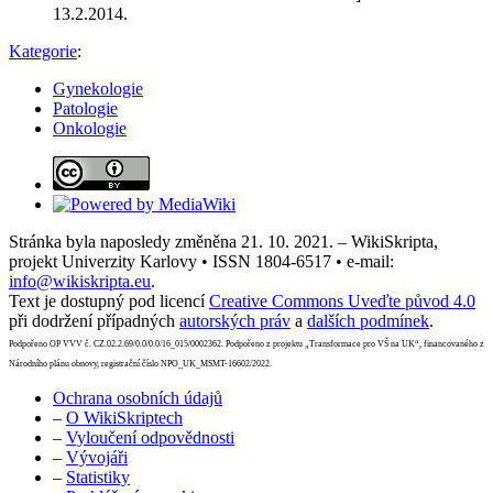
13.2.2014.
Kategorie
:
Gynekologie
Patologie
Onkologie
Stránka byla naposledy změněna 21. 10. 2021. – WikiSkripta,
projekt Univerzity Karlovy • ISSN 1804-6517 • e-mail:
info@wikiskripta.eu
.
Text je dostupný pod licencí
Creative Commons Uveďte původ 4.0
při dodržení případných
autorských práv
a
dalších podmínek
.
Podpořeno OP VVV č. CZ.02.2.69/0.0/0.0/16_015/0002362. Podpořeno z projektu „Transformace pro VŠ na UK“, financovaného z
Národního plánu obnovy, registrační číslo NPO_UK_MSMT-16602/2022.
Ochrana osobních údajů
–
O WikiSkriptech
–
Vyloučení odpovědnosti
–
Vývojáři
–
Statistiky