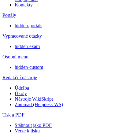
Kontakty
Portály
hidden-portals
Vypracované otázky
hidden-exam
Osobní menu
hidden-custom
Redakční nástroje
Údržba
Úkoly
Nástroje WikiSkript
Zammad (Helpdesk WS)
Tisk a PDF
Stáhnout jako PDF
Verze k tisku