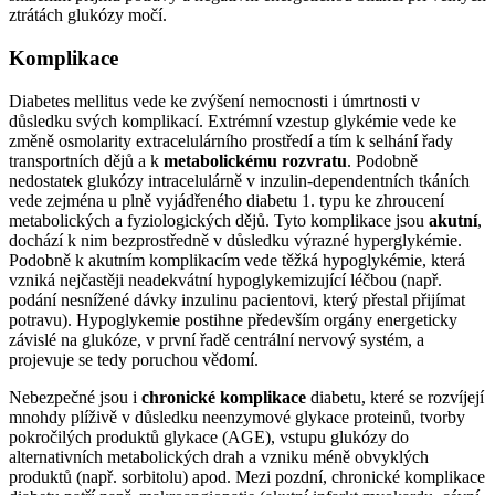
ztrátách glukózy močí.
Komplikace
Diabetes mellitus vede ke zvýšení nemocnosti i úmrtnosti v
důsledku svých komplikací. Extrémní vzestup glykémie vede ke
změně osmolarity extracelulárního prostředí a tím k selhání řady
transportních dějů a k
metabolickému rozvratu
. Podobně
nedostatek glukózy intracelulárně v inzulin-dependentních tkáních
vede zejména u plně vyjádřeného diabetu 1. typu ke zhroucení
metabolických a fyziologických dějů. Tyto komplikace jsou
akutní
,
dochází k nim bezprostředně v důsledku výrazné hyperglykémie.
Podobně k akutním komplikacím vede těžká hypoglykémie, která
vzniká nejčastěji neadekvátní hypoglykemizující léčbou (např.
podání nesnížené dávky inzulinu pacientovi, který přestal přijímat
potravu). Hypoglykemie postihne především orgány energeticky
závislé na glukóze, v první řadě centrální nervový systém, a
projevuje se tedy poruchou vědomí.
Nebezpečné jsou i
chronické komplikace
diabetu, které se rozvíjejí
mnohdy plíživě v důsledku neenzymové glykace proteinů, tvorby
pokročilých produktů glykace (AGE), vstupu glukózy do
alternativních metabolických drah a vzniku méně obvyklých
produktů (např. sorbitolu) apod. Mezi pozdní, chronické komplikace