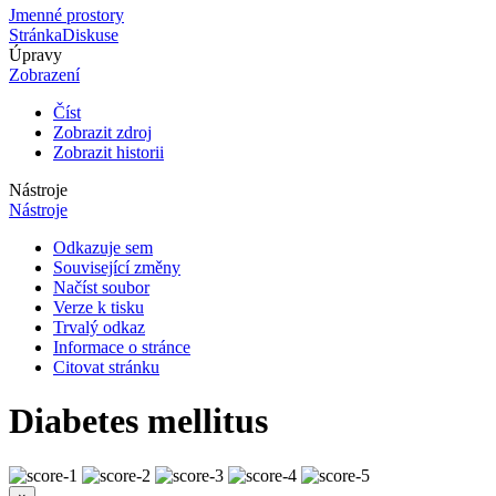
Jmenné prostory
Stránka
Diskuse
Úpravy
Zobrazení
Číst
Zobrazit zdroj
Zobrazit historii
Nástroje
Nástroje
Odkazuje sem
Související změny
Načíst soubor
Verze k tisku
Trvalý odkaz
Informace o stránce
Citovat stránku
Diabetes mellitus