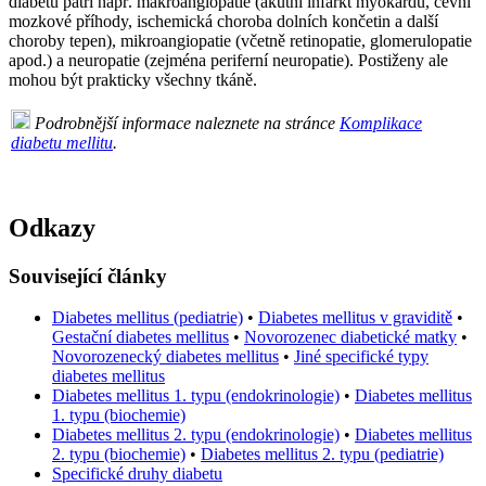
diabetu patří např. makroangiopatie (akutní infarkt myokardu, cévní
mozkové příhody, ischemická choroba dolních končetin a další
choroby tepen), mikroangiopatie (včetně retinopatie, glomerulopatie
apod.) a neuropatie (zejména periferní neuropatie). Postiženy ale
mohou být prakticky všechny tkáně.
Podrobnější informace naleznete na stránce
Komplikace
diabetu mellitu
.
Odkazy
Související články
Diabetes mellitus (pediatrie)
•
Diabetes mellitus v graviditě
•
Gestační diabetes mellitus
•
Novorozenec diabetické matky
•
Novorozenecký diabetes mellitus
•
Jiné specifické typy
diabetes mellitus
Diabetes mellitus 1. typu (endokrinologie)
•
Diabetes mellitus
1. typu (biochemie)
Diabetes mellitus 2. typu (endokrinologie)
•
Diabetes mellitus
2. typu (biochemie)
•
Diabetes mellitus 2. typu (pediatrie)
Specifické druhy diabetu