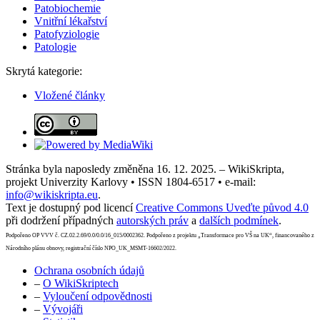
Patobiochemie
Vnitřní lékařství
Patofyziologie
Patologie
Skrytá kategorie:
Vložené články
Stránka byla naposledy změněna 16. 12. 2025. – WikiSkripta,
projekt Univerzity Karlovy • ISSN 1804-6517 • e-mail:
info@wikiskripta.eu
.
Text je dostupný pod licencí
Creative Commons Uveďte původ 4.0
při dodržení případných
autorských práv
a
dalších podmínek
.
Podpořeno OP VVV č. CZ.02.2.69/0.0/0.0/16_015/0002362. Podpořeno z projektu „Transformace pro VŠ na UK“, financovaného z
Národního plánu obnovy, registrační číslo NPO_UK_MSMT-16602/2022.
Ochrana osobních údajů
–
O WikiSkriptech
–
Vyloučení odpovědnosti
–
Vývojáři