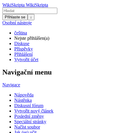
WikiSkripta
WikiSkripta
Přihlaste se
↓
Osobní nástroje
čeština
Nejste přihlášen(a)
Diskuse
Příspěvky
Přihlášení
Vytvořit účet
Navigační menu
Navigace
Nápověda
Nástěnka
Diskusní fórum
Vytvořit nový článek
Poslední změny
Speciální stránky
Načíst soubor
Jak (se) učit