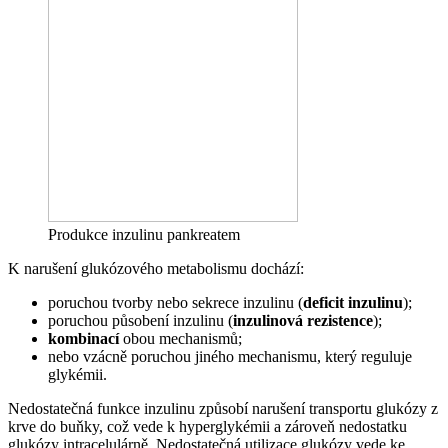
Produkce inzulinu pankreatem
K narušení glukózového metabolismu dochází:
poruchou tvorby nebo sekrece inzulinu (
deficit inzulinu
);
poruchou působení inzulinu (
inzulinová rezistence
);
kombinací
obou mechanismů;
nebo vzácně poruchou jiného mechanismu, který reguluje
glykémii.
Nedostatečná funkce inzulinu způsobí narušení transportu glukózy z
krve do buňky, což vede k hyperglykémii a zároveň nedostatku
glukózy intracelulárně. Nedostatečná utilizace glukózy vede ke