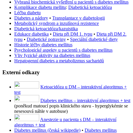
Vybraná biochemická vyšetření u pacientů s diabetes mellitus
Komplikace diabetu mellitu
:
Diabetická ketoacidóza
Léčba diabetu
Diabetes a nádory
•
Transplantace v diabetologii
Metabolický syndrom a inzulínová rezistence
Diabetická ketoacidóza/kazuistika
Edukace diabetika
•
Dieta při DM 1. typu
•
Dieta při DM 2.
typu
•
Diabetické potraviny
•
Speciální diabetické diety
Historie léčby diabetes mellitus
Psychologické aspekty u pacientů s diabetes mellitus
Vliv fyzické aktivity na diabetes mellitus
Hepatogenní diabetes a metabolizmus sacharidů
Externí odkazy
Ketoacidóza u DM – interaktivní algoritmus +
test
Diabetes mellitus – interaktivní algoritmus + test
(poněkud matoucí popis klinického stavu - hyperglykémie se
nesesouvá náhle v autobuse)
Anestezie u pacienta s DM – interaktivní
algoritmus + test
Diabetes mellitus (česká wikipedie)
•
Diabetes mellitus