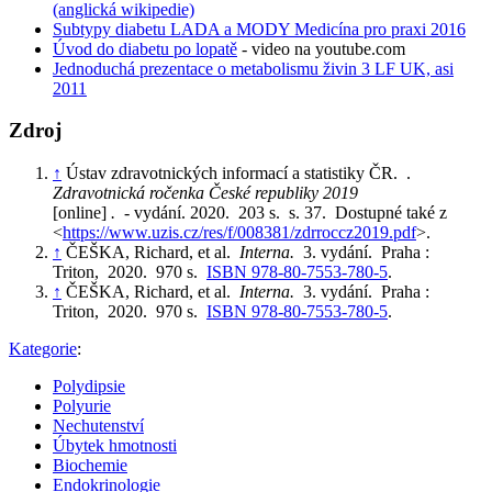
(anglická wikipedie)
Subtypy diabetu LADA a MODY Medicína pro praxi 2016
Úvod do diabetu po lopatě
- video na youtube.com
Jednoduchá prezentace o metabolismu živin 3 LF UK, asi
2011
Zdroj
↑
Ústav zdravotnických informací a statistiky ČR. .
Zdravotnická ročenka České republiky 2019
[online]
.
- vydání. 2020. 203 s. s. 37. Dostupné také z
<
https://www.uzis.cz/res/f/008381/zdrroccz2019.pdf
>.
↑
ČEŠKA, Richard, et al.
Interna.
3. vydání. Praha :
Triton, 2020. 970 s.
ISBN 978-80-7553-780-5
.
↑
ČEŠKA, Richard, et al.
Interna.
3. vydání. Praha :
Triton, 2020. 970 s.
ISBN 978-80-7553-780-5
.
Kategorie
:
Polydipsie
Polyurie
Nechutenství
Úbytek hmotnosti
Biochemie
Endokrinologie