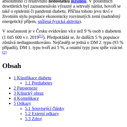
absolutního či relativního
nedostatku
inzulinu
. V posledních
desetiletích byl zaznamenáván výrazný a setrvalý nárůst, hovoří se
také o epidemii či pandemii diabetu. Příčina tohoto jevu tkví v
životním stylu populace ekonomicky rozvinutých zemí (nadměrný
energetický příjem,
snížená fyzická aktivita
).
V současnosti je v Česku evidováno více než 9 % osob s diabetem
[
1
]
(1 045 600 v r. 2019
). Předpokládá se, že dalších 5 % populace
zůstává nediagnostikováno. Nejčastěji se jedná o DM 2. typu (93 %
případů), DM 1. typu tvoří asi 5 %, a ostatní typy jsou spíše vzácné.
[
2
]
Obsah
1
Klasifikace diabetu
1.1
Prediabetes
2
Patogeneze
3
Klinický obraz
4
Komplikace
5
Odkazy
5.1
Související články
5.2
Externí odkazy
5.3
Zdroj