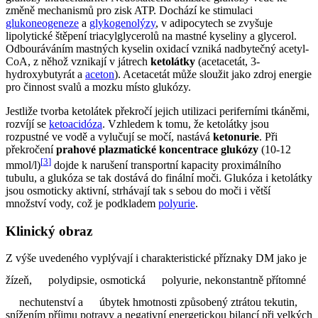
změně mechanismů pro zisk ATP. Dochází ke stimulaci
glukoneogeneze
a
glykogenolýzy
, v adipocytech se zvyšuje
lipolytické štěpení triacylglycerolů na mastné kyseliny a glycerol.
Odbouráváním mastných kyselin oxidací vzniká nadbytečný acetyl-
CoA, z něhož vznikají v játrech
ketolátky
(acetacetát, 3-
hydroxybutyrát a
aceton
). Acetacetát může sloužit jako zdroj energie
pro činnost svalů a mozku místo glukózy.
Jestliže tvorba ketolátek překročí jejich utilizaci periferními tkáněmi,
rozvíjí se
ketoacidóza
. Vzhledem k tomu, že ketolátky jsou
rozpustné ve vodě a vylučují se močí, nastává
ketonurie
. Při
překročení
prahové plazmatické koncentrace glukózy
(10-12
[
3
]
mmol/l)
dojde k narušení transportní kapacity proximálního
tubulu, a glukóza se tak dostává do finální moči. Glukóza i ketolátky
jsou osmoticky aktivní, strhávají tak s sebou do moči i větší
množství vody, což je podkladem
polyurie
.
Klinický obraz
Z výše uvedeného vyplývají i charakteristické příznaky DM jako je
žízeň,
polydipsie, osmotická
polyurie, nekonstantně přítomné
nechutenství a
úbytek hmotnosti způsobený ztrátou tekutin,
snížením příjmu potravy a negativní energetickou bilancí při velkých