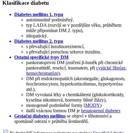
Klasifikace diabetu
Diabetes mellitus 1. typu
autoimunitně podmíněný,
typ LADA (rozvíjí se v pozdějším věku, průběhem
může připomínat DM 2. typu),
idiopatický.
Diabetes mellitus 2. typu
s převažující inzulinorezistencí,
s převažující poruchou sekrece inzulinu.
Ostatní specifické typy DM
pankreatoprivní DM (zničení β-buněk při chronické
pankreatitidě, resekcí, traumatem, při
cystické fibróze
,
hemochromatóze
),
DM při endokrinopatiích (akromegalie, glukagonom,
feochromocytom, hyperkortizolismus, hypertyreóza
atd.),
DM vyvolaná léky a chemikáliemi (glukokortikoidy,
kyselina nikotinová, hormony štítné žlázy),
monogenně podmíněné formy (
MODY
)
další vzácnou formou DM je
hepatogenní diabetes
Gestační diabetes mellitus
se objeví v těhotenství a
spontánně odezní v průběhu šestinedělí.