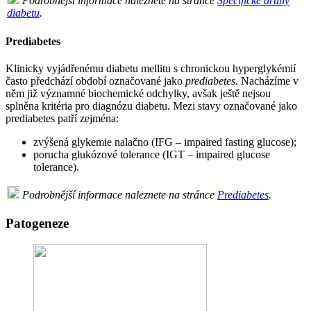
Podrobnější informace naleznete na stránce
Specifické druhy
diabetu
.
Prediabetes
Klinicky vyjádřenému diabetu mellitu s chronickou hyperglykémií
často předchází období označované jako
prediabetes
. Nacházíme v
něm již významné biochemické odchylky, avšak ještě nejsou
splněna kritéria pro diagnózu diabetu. Mezi stavy označované jako
prediabetes patří zejména:
zvýšená glykemie nalačno (IFG – impaired fasting glucose);
porucha glukózové tolerance (IGT – impaired glucose
tolerance).
Podrobnější informace naleznete na stránce
Prediabetes
.
Patogeneze