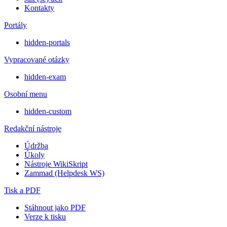
Kontakty
Portály
hidden-portals
Vypracované otázky
hidden-exam
Osobní menu
hidden-custom
Redakční nástroje
Údržba
Úkoly
Nástroje WikiSkript
Zammad (Helpdesk WS)
Tisk a PDF
Stáhnout jako PDF
Verze k tisku