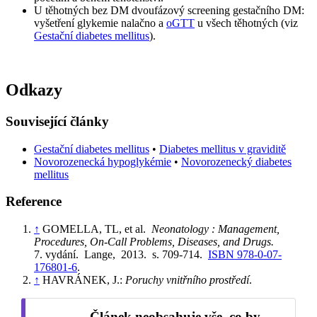
U těhotných bez DM dvoufázový screening gestačního DM:
vyšetření glykemie nalačno a
oGTT
u všech těhotných (viz
Gestační diabetes mellitus
).
Odkazy
Související články
Gestační diabetes mellitus
•
Diabetes mellitus v graviditě
Novorozenecká hypoglykémie
•
Novorozenecký diabetes
mellitus
Reference
↑
GOMELLA, TL, et al.
Neonatology : Management,
Procedures, On-Call Problems, Diseases, and Drugs.
7. vydání. Lange, 2013. s. 709-714.
ISBN 978-0-07-
176801-6
.
↑
HAVRÁNEK, J.:
Poruchy vnitřního prostředí
.
Článek neobsahuje vše, co by