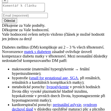
×
Odeslat
Děkujeme za Vaše podněty.
Děkujeme za Vaše hodnocení.
Vaše hodnocení ovšem nebylo vloženo (článek je možné hodnotit
jen jednou za den)!
Diabetes mellitus (DM) komplikuje asi 2 – 3 % všech těhotenství.
Novorozence
matek s diabetem
zásadně ovlivňuje úroveň
kompenzace diabetu matky v těhotenství. Mezi neonatální důsledky
nedostatečně kompenzovaného DM patří:
makrosomie (maternální hyperglykemie → fetální
hyperinzulinemie);
hypotrofie (
small for gestational age, SGA
, při renálních,
retinálních a kardiálních komplikacích matky);
metabolické poruchy:
hypoglykemie
v prvních hodinách
života díky vysoké plazmatické hladině inzulinu,
hypokalcemie v prvních dnech života, hypomagnezemie při
hypomagnezemii matky);
kardiorespirační poruchy:
perinatální asfyxie
,
syndrom
dechové tísně
v důsledku opožděné maturaci plic a plicního