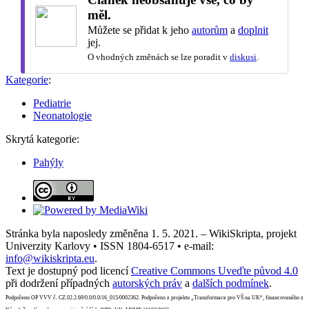
měl.
Můžete se přidat k jeho
autorům
a
doplnit
jej.
O vhodných změnách se lze poradit v
diskusi
.
Kategorie
:
Pediatrie
Neonatologie
Skrytá kategorie:
Pahýly
Stránka byla naposledy změněna 1. 5. 2021. – WikiSkripta, projekt
Univerzity Karlovy • ISSN 1804-6517 • e-mail:
info@wikiskripta.eu
.
Text je dostupný pod licencí
Creative Commons Uveďte původ 4.0
při dodržení případných
autorských práv
a
dalších podmínek
.
Podpořeno OP VVV č. CZ.02.2.69/0.0/0.0/16_015/0002362. Podpořeno z projektu „Transformace pro VŠ na UK“, financovaného z