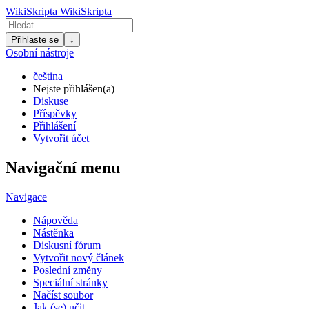
WikiSkripta
WikiSkripta
Přihlaste se
↓
Osobní nástroje
čeština
Nejste přihlášen(a)
Diskuse
Příspěvky
Přihlášení
Vytvořit účet
Navigační menu
Navigace
Nápověda
Nástěnka
Diskusní fórum
Vytvořit nový článek
Poslední změny
Speciální stránky
Načíst soubor
Jak (se) učit