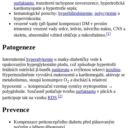
surfaktantu
, tranzitorní tachypnoe novorozence, hypertrofická
kardiomyopatie a hypertrofie septa;
hematologické poruchy:
hyperbilirubinemie
,
polycytemie
a
hyperviskozita;
vrozené vady (při špatné kompenzaci DM v prvním
trimestru): vrozené vady srdce, ledvin, trávicího traktu, CNS a
[
1
]
skeletu, abnormální vzhled obličeje a mikroftalmos.
Patogeneze
Intermitentní
hyperglykemie
u matky-diabetičky vede k
opakovaným hyperglykemiím plodu, což způsobuje hypertrofii
fetálních ostrůvků β-buněk
pankreatu
a zvýšenou sekreci
inzulinu
.
Hyperinzulinémie vyvolává makrosomii a kardiomegalii, aktivuje se
metabolismus, stoupá konsumpce O
a dochází k relativní
2
hypoxemii → kompenzační vzestup syntézy erytropoetinu →
polyglobulie. Současně potlačuje tvorbu
surfaktantu
v plicích a
[
2
]
participuje tak na vzniku
RDS
.
Prevence
Kompenzace prekoncepčního diabetu před plánovaným
početím a během těhotenství.