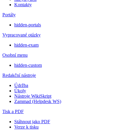
Kontakty
Portály
hidden-portals
Vypracované otázky
hidden-exam
Osobní menu
hidden-custom
Redakční nástroje
Údržba
Úkoly
Nástroje WikiSkript
Zammad (Helpdesk WS)
Tisk a PDF
Stáhnout jako PDF
Verze k tisku