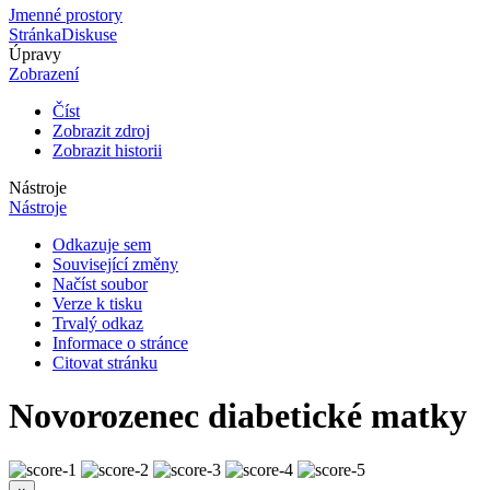
Jmenné prostory
Stránka
Diskuse
Úpravy
Zobrazení
Číst
Zobrazit zdroj
Zobrazit historii
Nástroje
Nástroje
Odkazuje sem
Související změny
Načíst soubor
Verze k tisku
Trvalý odkaz
Informace o stránce
Citovat stránku
Novorozenec diabetické matky