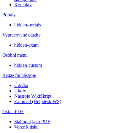
Kontakty
Portály
hidden-portals
Vypracované otázky
hidden-exam
Osobní menu
hidden-custom
Redakční nástroje
Údržba
Úkoly
Nástroje WikiSkript
Zammad (Helpdesk WS)
Tisk a PDF
Stáhnout jako PDF
Verze k tisku