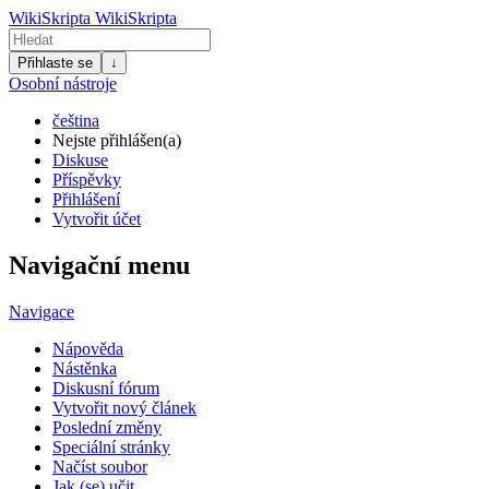
WikiSkripta
WikiSkripta
Přihlaste se
↓
Osobní nástroje
čeština
Nejste přihlášen(a)
Diskuse
Příspěvky
Přihlášení
Vytvořit účet
Navigační menu
Navigace
Nápověda
Nástěnka
Diskusní fórum
Vytvořit nový článek
Poslední změny
Speciální stránky
Načíst soubor
Jak (se) učit