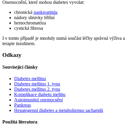
Onemocnění, které mohou diabetes vyvolat:
chronická
pankreatitida
nádory slinivky břišní
hemochromatóza
cystická fibrosa
I v tomto případě je mnohdy nutná součást léčby správná výživa a
terapie inzulinem.
Odkazy
Související články
Diabetes mellitus
Diabetes mellitus 1. typu
Diabetes mellitus 2. typu
Komplikace diabetu mellitu
Autoimunitní onemocnění
Pankreas
Hepatogenní diabetes a metabolizmus sacharidů
Použitá literatura