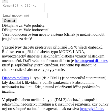
×
Odeslat
Děkujeme za Vaše podněty.
Děkujeme za Vaše hodnocení.
Vaše hodnocení ovšem nebylo vloženo (článek je možné hodnotit
jen jednou za den)!
Vzácné typy diabetu představují přibližně 1-5 % všech diabetiků.
Řadí se sem například diabetes typu MODY, LADA,
novorozenecký diabetes a sekundární diabetes vzniklý následkem
onemocnění. Další vzácnou formou diabetu je
hepatogenní diabetes
,
který je zapříčiněný jaterní cirhózou. Pro tento typ diabetu je
charakteristická absence hyperglykemie.
Diabetes mellitus
1. typu (dále DM 1) je onemocnění autoimunitní,
kdy dochází k likvidaci β-buněk pankreatu a k absolutnímu
nedostatku inzulinu. Zde je nutná celoživotní léčba podáváním
inzulinu.
V případě diabetu mellitu 2. typu (DM 2) dochází postupně k
relativnímu nedostatku inzulinu a k inzulinové rezistenci, kdy buňky
nejsou schopné na inzulin reagovat, a tak nastává
hyperglykémie.