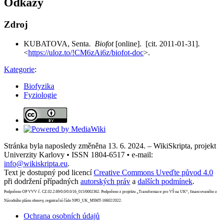
Odkazy
Zdroj
KUBATOVA, Senta.
Biofot
[online]. [cit. 2011-01-31].
<
https://uloz.to/!CM6zAi6z/biofot-doc
>.
Kategorie
:
Biofyzika
Fyziologie
Stránka byla naposledy změněna 13. 6. 2024. – WikiSkripta, projekt
Univerzity Karlovy • ISSN 1804-6517 • e-mail:
info@wikiskripta.eu
.
Text je dostupný pod licencí
Creative Commons Uveďte původ 4.0
při dodržení případných
autorských práv
a
dalších podmínek
.
Podpořeno OP VVV č. CZ.02.2.69/0.0/0.0/16_015/0002362. Podpořeno z projektu „Transformace pro VŠ na UK“, financovaného z
Národního plánu obnovy, registrační číslo NPO_UK_MSMT-16602/2022.
Ochrana osobních údajů