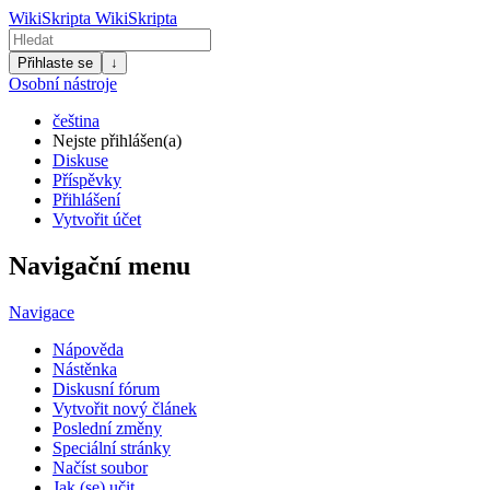
WikiSkripta
WikiSkripta
Přihlaste se
↓
Osobní nástroje
čeština
Nejste přihlášen(a)
Diskuse
Příspěvky
Přihlášení
Vytvořit účet
Navigační menu
Navigace
Nápověda
Nástěnka
Diskusní fórum
Vytvořit nový článek
Poslední změny
Speciální stránky
Načíst soubor
Jak (se) učit