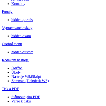
Kontakty
Portály
hidden-portals
Vypracované otázky
hidden-exam
Osobní menu
hidden-custom
Redakční nástroje
Údržba
Úkoly
Nástroje WikiSkript
Zammad (Helpdesk WS)
Tisk a PDF
Stáhnout jako PDF
Verze k tisku