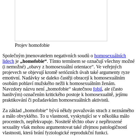
Projev homofobie
Společným jmenovatelem negativních soudů o
homosexuálních
lidech
je
„homofobie“
. Tímto termínem se označují všechny možné
(i nemožné) „obavy z homosexuální orientace“. Ve veřejných
projevech se objevují kromě seriózních úvah také argumenty ryze
emotivní. Nadávky se daleko častěji obracejí k homosexuálním
osobám pohlaví mužského nežli k homosexuálním ženám.
Navzdory názvu není „homofobie“ skutečnou
fobií
, ale (často
hanlivým) označením kritického postoje k homosexualitě, jejímu
praktikování či požadavkům homosexuálních aktivistů.
Za základ „homofobie“ bývá někdy považován strach z neznámého
a málo obvyklého. To u vlastnosti, vyskytující se v několika málo
procentech, nepřekvapuje. Nositelé těchto obav z nepřirozené
sexuality však mohou argumentovat také zřejmou patologičností
vlastnosti, která brání fyziologické reprodukční funkci.