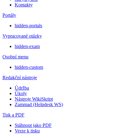
Kontakty
Portály
hidden-portals
Vypracované otázky
hidden-exam
Osobní menu
hidden-custom
Redakční nástroje
Údržba
Úkoly
Nástroje WikiSkript
Zammad (Helpdesk WS)
Tisk a PDF
Stáhnout jako PDF
Verze k tisku