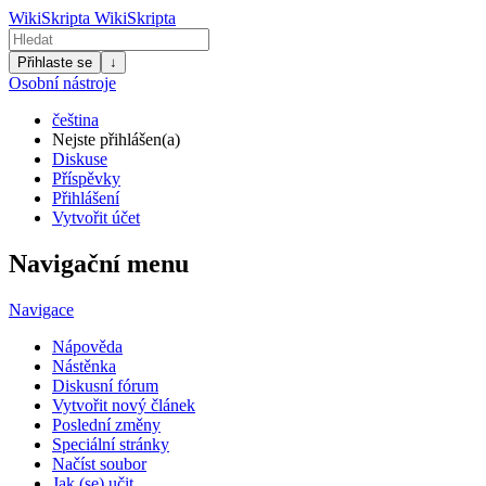
WikiSkripta
WikiSkripta
Přihlaste se
↓
Osobní nástroje
čeština
Nejste přihlášen(a)
Diskuse
Příspěvky
Přihlášení
Vytvořit účet
Navigační menu
Navigace
Nápověda
Nástěnka
Diskusní fórum
Vytvořit nový článek
Poslední změny
Speciální stránky
Načíst soubor
Jak (se) učit