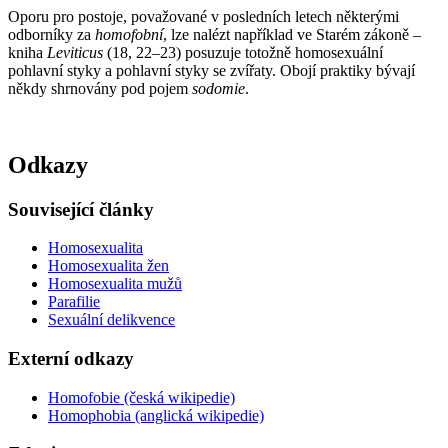
Oporu pro postoje, považované v posledních letech některými
odborníky za
homofobní
, lze nalézt například ve Starém zákoně –
kniha
Leviticus
(18, 22–23) posuzuje totožně homosexuální
pohlavní styky a pohlavní styky se zvířaty. Obojí praktiky bývají
někdy shrnovány pod pojem
sodomie
.
Odkazy
Související články
Homosexualita
Homosexualita žen
Homosexualita mužů
Parafilie
Sexuální delikvence
Externí odkazy
Homofobie (česká wikipedie)
Homophobia (anglická wikipedie)