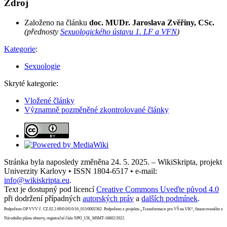
Zdroj
Založeno na článku
doc. MUDr. Jaroslava Zvěřiny, CSc.
(přednosty
Sexuologického ústavu 1. LF a VFN
)
Kategorie
:
Sexuologie
Skryté kategorie:
Vložené články
Významně pozměněné zkontrolované články
Stránka byla naposledy změněna 24. 5. 2025. – WikiSkripta, projekt
Univerzity Karlovy • ISSN 1804-6517 • e-mail:
info@wikiskripta.eu
.
Text je dostupný pod licencí
Creative Commons Uveďte původ 4.0
při dodržení případných
autorských práv
a
dalších podmínek
.
Podpořeno OP VVV č. CZ.02.2.69/0.0/0.0/16_015/0002362. Podpořeno z projektu „Transformace pro VŠ na UK“, financovaného z
Národního plánu obnovy, registrační číslo NPO_UK_MSMT-16602/2022.