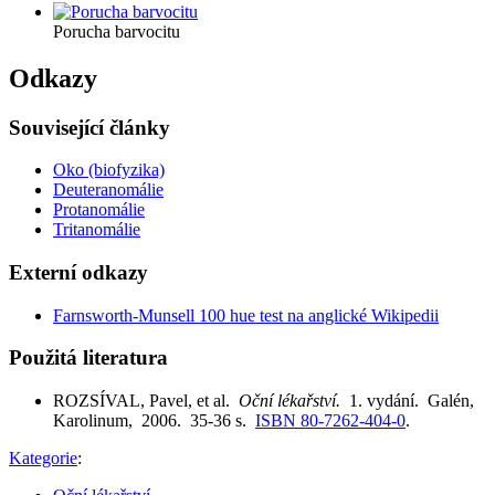
Porucha barvocitu
Odkazy
Související články
Oko (biofyzika)
Deuteranomálie
Protanomálie
Tritanomálie
Externí odkazy
Farnsworth-Munsell 100 hue test na anglické Wikipedii
Použitá literatura
ROZSÍVAL, Pavel, et al.
Oční lékařství.
1. vydání. Galén,
Karolinum, 2006. 35-36 s.
ISBN 80-7262-404-0
.
Kategorie
: