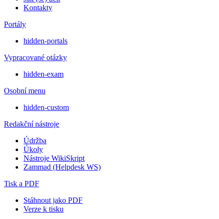
Kontakty
Portály
hidden-portals
Vypracované otázky
hidden-exam
Osobní menu
hidden-custom
Redakční nástroje
Údržba
Úkoly
Nástroje WikiSkript
Zammad (Helpdesk WS)
Tisk a PDF
Stáhnout jako PDF
Verze k tisku