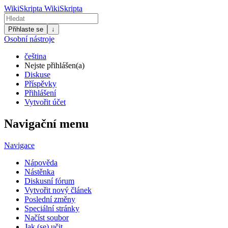
WikiSkripta
WikiSkripta
Přihlaste se
↓
Osobní nástroje
čeština
Nejste přihlášen(a)
Diskuse
Příspěvky
Přihlášení
Vytvořit účet
Navigační menu
Navigace
Nápověda
Nástěnka
Diskusní fórum
Vytvořit nový článek
Poslední změny
Speciální stránky
Načíst soubor
Jak (se) učit