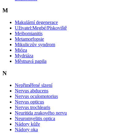
M
Makulární degenerace
Uživatel:Megbé/Pískoviště
Meibomianitis
Metamorfopsie
Mikuliczův syndrom
Mióza
Mydriáza
Městnavá papila
N
Nepřiměřené slzení
Nervus abducens
Nervus oculomotorius
Nervus opticus
Nervus trochlearis
Neuritida zrakového nervu
Neuromyelitis optica
Nádory kůže
Nádory oka