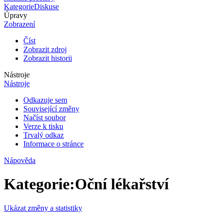
Kategorie
Diskuse
Úpravy
Zobrazení
Číst
Zobrazit zdroj
Zobrazit historii
Nástroje
Nástroje
Odkazuje sem
Související změny
Načíst soubor
Verze k tisku
Trvalý odkaz
Informace o stránce
Nápověda
Kategorie
:
Oční lékařství
Ukázat změny a statistiky