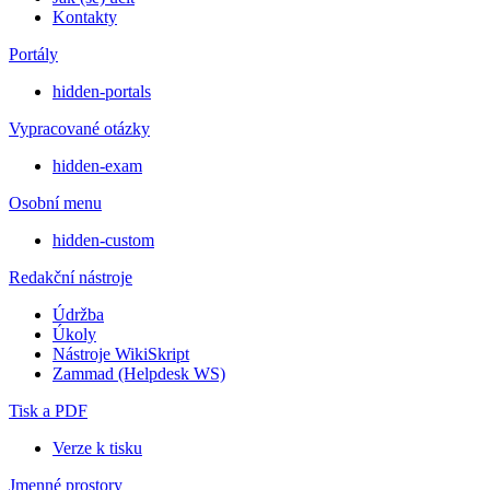
Kontakty
Portály
hidden-portals
Vypracované otázky
hidden-exam
Osobní menu
hidden-custom
Redakční nástroje
Údržba
Úkoly
Nástroje WikiSkript
Zammad (Helpdesk WS)
Tisk a PDF
Verze k tisku
Jmenné prostory