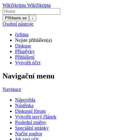
WikiSkripta
WikiSkripta
Přihlaste se
↓
Osobní nástroje
čeština
Nejste přihlášen(a)
Diskuse
Příspěvky
Přihlášení
Vytvořit účet
Navigační menu
Navigace
Nápověda
Nástěnka
Diskusní fórum
Vytvořit nový článek
Poslední změny
Speciální stránky
Načíst soubor
Jak (se) učit