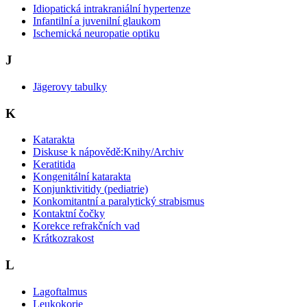
Idiopatická intrakraniální hypertenze
Infantilní a juvenilní glaukom
Ischemická neuropatie optiku
J
Jägerovy tabulky
K
Katarakta
Diskuse k nápovědě:Knihy/Archiv
Keratitida
Kongenitální katarakta
Konjunktivitidy (pediatrie)
Konkomitantní a paralytický strabismus
Kontaktní čočky
Korekce refrakčních vad
Krátkozrakost
L
Lagoftalmus
Leukokorie