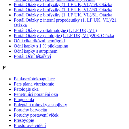
Portál:Otázky z biofyziky (1. LF UK, VL)/59. Otázka
Portál:Otázky z biofyziky (1. LF UK, VL)/60. Otázka
Portál:Otázky z biofyziky (1. LF UK, VL)/61. Otázka
Portál:Otázky z interní propedeutiky (1. LF UK, VL)/21.
Otázka
Portál:Otázky z oftalmologie (1. LF UK, VL)
Portál:Otázky z patologie (1. LF UK, VL)/203. Otázka
Oční cikatrikózní pemfigoid
Oční kapky s 1 % pilokarpinu
Oční kapky s atropinem
Portál:Oční lékařství
P
Panlaserfotokoagulace
Pars plana vitrektomie
Patologie oka
Penetrující poranění oka
Pinguecula
Poleptání rohovky a spojivky
Poruchy barvocitu
Poruchy postavení víček
Presbyopie
Prostorové vidění