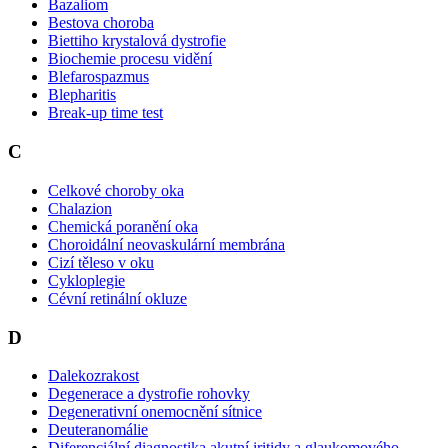
Bazaliom
Bestova choroba
Biettiho krystalová dystrofie
Biochemie procesu vidění
Blefarospazmus
Blepharitis
Break-up time test
C
Celkové choroby oka
Chalazion
Chemická poranění oka
Choroidální neovaskulární membrána
Cizí těleso v oku
Cykloplegie
Cévní retinální okluze
D
Dalekozrakost
Degenerace a dystrofie rohovky
Degenerativní onemocnění sítnice
Deuteranomálie
Diferenciální diagnostika akutní iritidy a glaukomového