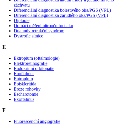
záchvatu
Diferenciální diagnostika bolestivého oka/PGS (VPL)
Diferenciální diagnostika zarudlého oka/PGS (VPL)
Diplopie
Domácí měření nitroočního tlaku
Duannův retrakční syndrom
Dystrofie sítnice
E
Ektropium (oftalmologie)
Elektroretinografie
Endokrinní orbitopatie
Enoftalmus
Entropium
Episkleritida
Eroze rohovky
Escharotomie
Exoftalmus
F
Fluorescenční angiografie