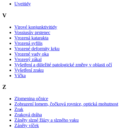
Uveitidy
V
Virové konjunktivitidy
Vossiusův prstenec
Vrozená katarakta
Vrozená syfilis
Vrozené deformity krku
Vrozené vady oka
Vrozený zákal
Vyšetření a důležité patologické změny v oblasti očí
Vyšetření zraku
Víčka
Z
Zlomenina očnice
Zobrazení lomem, čočková rovnice, optická mohutnost
Zrak
Zraková dráha
Záněty slzné žlázy a slzného vaku
Záněty víček