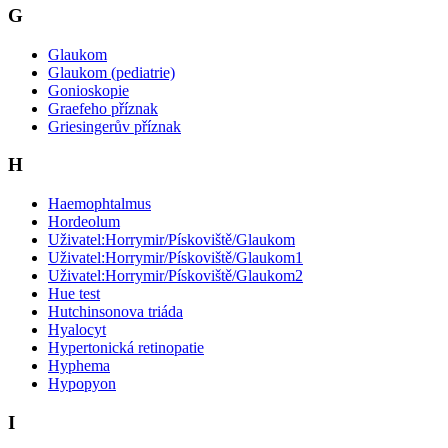
G
Glaukom
Glaukom (pediatrie)
Gonioskopie
Graefeho příznak
Griesingerův příznak
H
Haemophtalmus
Hordeolum
Uživatel:Horrymir/Pískoviště/Glaukom
Uživatel:Horrymir/Pískoviště/Glaukom1
Uživatel:Horrymir/Pískoviště/Glaukom2
Hue test
Hutchinsonova triáda
Hyalocyt
Hypertonická retinopatie
Hyphema
Hypopyon
I