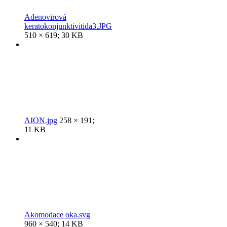
Adenovirová
keratokonjunktivitida3.JPG
510 × 619; 30 KB
AION.jpg
258 × 191;
11 KB
Akomodace oka.svg
960 × 540; 14 KB