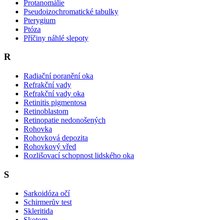
Protanomálie
Pseudoizochromatické tabulky
Pterygium
Ptóza
Příčiny náhlé slepoty
R
Radiační poranění oka
Refrakční vady
Refrakční vady oka
Retinitis pigmentosa
Retinoblastom
Retinopatie nedonošených
Rohovka
Rohovková depozita
Rohovkový vřed
Rozlišovací schopnost lidského oka
S
Sarkoidóza očí
Schirmerův test
Skleritida
Skotom