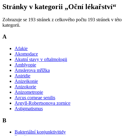
Stránky v kategorii „Oční lékařství“
Zobrazuje se 193 stránek z celkového počtu 193 stránek v této
kategorii.
A
Afakie
Akomodace
Akutní stavy v oftalmologii
Amblyopie
Amslerova mřížka
Aniridie
Anizeikonie
Anizokorie
Anizometropie
Arcus corneae senilis
Argyll-Robertsonova zornice
Astigmatismus
B
Bakteriální konjunktivitidy