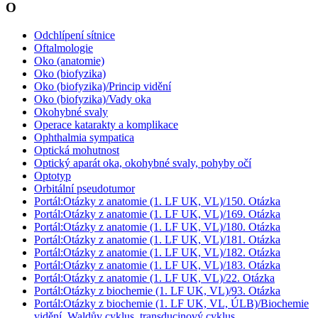
O
Odchlípení sítnice
Oftalmologie
Oko (anatomie)
Oko (biofyzika)
Oko (biofyzika)/Princip vidění
Oko (biofyzika)/Vady oka
Okohybné svaly
Operace katarakty a komplikace
Ophthalmia sympatica
Optická mohutnost
Optický aparát oka, okohybné svaly, pohyby očí
Optotyp
Orbitální pseudotumor
Portál:Otázky z anatomie (1. LF UK, VL)/150. Otázka
Portál:Otázky z anatomie (1. LF UK, VL)/169. Otázka
Portál:Otázky z anatomie (1. LF UK, VL)/180. Otázka
Portál:Otázky z anatomie (1. LF UK, VL)/181. Otázka
Portál:Otázky z anatomie (1. LF UK, VL)/182. Otázka
Portál:Otázky z anatomie (1. LF UK, VL)/183. Otázka
Portál:Otázky z anatomie (1. LF UK, VL)/22. Otázka
Portál:Otázky z biochemie (1. LF UK, VL)/93. Otázka
Portál:Otázky z biochemie (1. LF UK, VL, ÚLB)/Biochemie
vidění, Waldův cyklus, transducinový cyklus