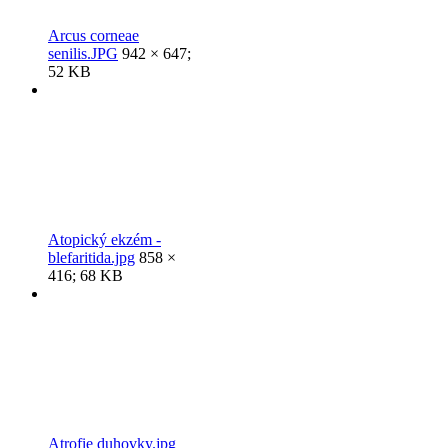
Arcus corneae
senilis.JPG
942 × 647;
52 KB
Atopický ekzém -
blefaritida.jpg
858 ×
416; 68 KB
Atrofie duhovky.jpg