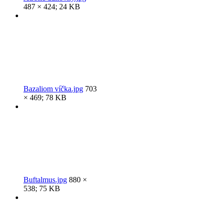
487 × 424; 24 KB
Bazaliom víčka.jpg
703
× 469; 78 KB
Buftalmus.jpg
880 ×
538; 75 KB