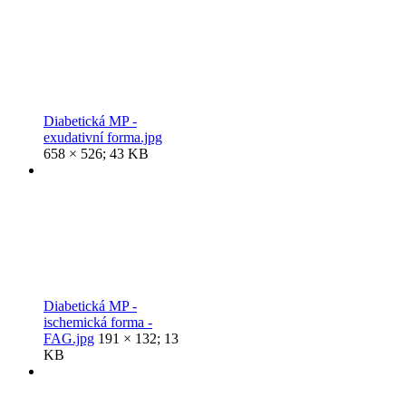
Diabetická MP -
exudativní forma.jpg
658 × 526; 43 KB
Diabetická MP -
ischemická forma -
FAG.jpg
191 × 132; 13
KB