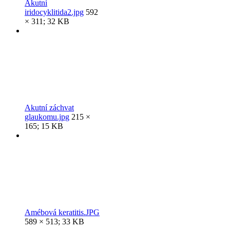
Akutní
iridocyklitida2.jpg
592
× 311; 32 KB
Akutní záchvat
glaukomu.jpg
215 ×
165; 15 KB
Amébová keratitis.JPG
589 × 513; 33 KB