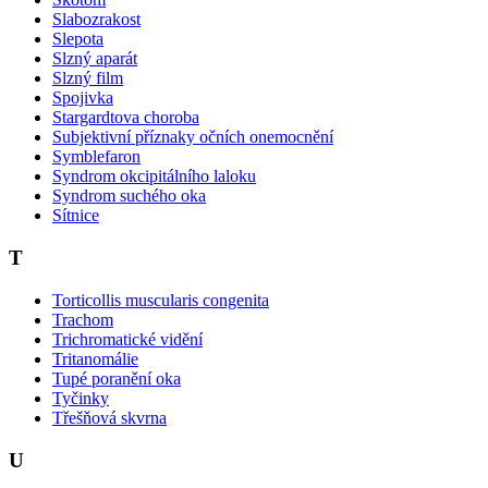
Slabozrakost
Slepota
Slzný aparát
Slzný film
Spojivka
Stargardtova choroba
Subjektivní příznaky očních onemocnění
Symblefaron
Syndrom okcipitálního laloku
Syndrom suchého oka
Sítnice
T
Torticollis muscularis congenita
Trachom
Trichromatické vidění
Tritanomálie
Tupé poranění oka
Tyčinky
Třešňová skvrna
U