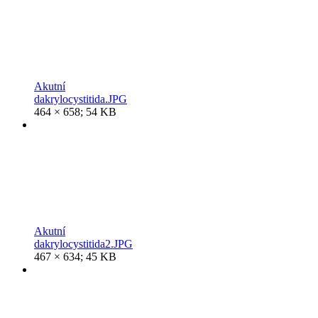
Akutní
dakrylocystitida.JPG
464 × 658; 54 KB
Akutní
dakrylocystitida2.JPG
467 × 634; 45 KB