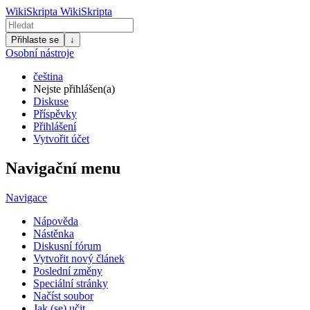
WikiSkripta
WikiSkripta
Přihlaste se
↓
Osobní nástroje
čeština
Nejste přihlášen(a)
Diskuse
Příspěvky
Přihlášení
Vytvořit účet
Navigační menu
Navigace
Nápověda
Nástěnka
Diskusní fórum
Vytvořit nový článek
Poslední změny
Speciální stránky
Načíst soubor
Jak (se) učit