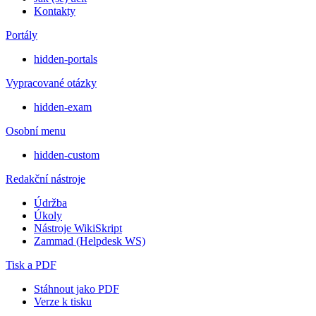
Kontakty
Portály
hidden-portals
Vypracované otázky
hidden-exam
Osobní menu
hidden-custom
Redakční nástroje
Údržba
Úkoly
Nástroje WikiSkript
Zammad (Helpdesk WS)
Tisk a PDF
Stáhnout jako PDF
Verze k tisku