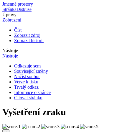
Jmenné prostory
Stránka
Diskuse
Úpravy
Zobrazení
Číst
Zobrazit zdroj
Zobrazit historii
Nástroje
Nástroje
Odkazuje sem
Související změny
Načíst soubor
Verze k tisku
Trvalý odkaz
Informace o stránce
Citovat stránku
Vyšetření zraku