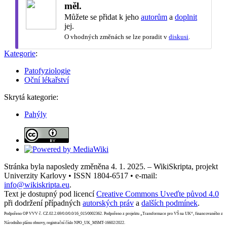
měl.
Můžete se přidat k jeho
autorům
a
doplnit
jej.
O vhodných změnách se lze poradit v
diskusi
.
Kategorie
:
Patofyziologie
Oční lékařství
Skrytá kategorie:
Pahýly
Stránka byla naposledy změněna 4. 1. 2025. – WikiSkripta, projekt
Univerzity Karlovy • ISSN 1804-6517 • e-mail:
info@wikiskripta.eu
.
Text je dostupný pod licencí
Creative Commons Uveďte původ 4.0
při dodržení případných
autorských práv
a
dalších podmínek
.
Podpořeno OP VVV č. CZ.02.2.69/0.0/0.0/16_015/0002362. Podpořeno z projektu „Transformace pro VŠ na UK“, financovaného z
Národního plánu obnovy, registrační číslo NPO_UK_MSMT-16602/2022.