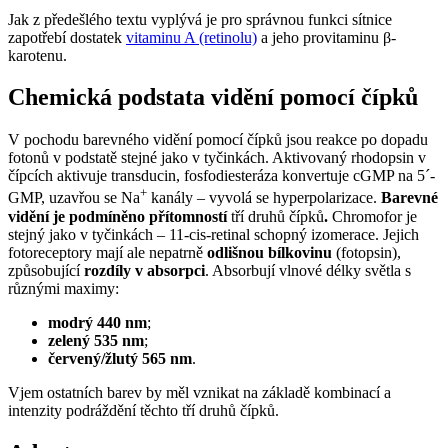
Jak z předešlého textu vyplývá je pro správnou funkci sítnice
zapotřebí dostatek
vitaminu A (retinolu)
a jeho provitaminu β-
karotenu.
Chemická podstata vidění pomocí čípků
V pochodu barevného vidění pomocí čípků jsou reakce po dopadu
fotonů v podstatě stejné jako v tyčinkách. Aktivovaný rhodopsin v
čípcích aktivuje transducin, fosfodiesteráza konvertuje cGMP na 5´-
+
GMP, uzavřou se Na
kanály – vyvolá se hyperpolarizace.
Barevné
vidění je podmíněno přítomností
tří druhů čípků
.
Chromofor je
stejný jako v tyčinkách – 11-cis-retinal schopný izomerace. Jejich
fotoreceptory mají ale nepatrně
odlišnou bílkovinu
(fotopsin),
způsobující
rozdíly v absorpci
. Absorbují vlnové délky světla s
různými maximy:
modrý 440 nm
;
zelený 535 nm
;
červený/žlutý 565 nm
.
Vjem ostatních barev by měl vznikat na základě kombinací a
intenzity podráždění těchto tří druhů čípků.