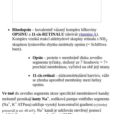
Rhodopsin
– kovalentně vázaný komplex bílkoviny
OPSINU
a
11-cis-RETINALU
(derivát
vitaminu A
).
Komplex vzniká reakcí aldehydové skupiny retinalu s NH
2
skupinou lysinového zbytku molekuly opsinu (= Schiffova
baze).
Opsin
– protein v membráně disku zevního
segmentu tyčinky, složený ze 7 šroubovic = 7×
prochází membránou, vyčnívá na obě její strany.
11-cis-retinal
– nízkomolekulární barvivo, váže
se zhruba uprostřed membrány mezi helixy
opsinu.
Ve tmě
do zevního segmentu skrze specifické membránové kanály
+
mohutně pronikají
ionty Na
, sodíková pumpa vnitřního segmentu
+
+
(Na
, K
ATPasa) udržuje vysoký koncentrační gradient
(výsledný
+
. Na
kanál je udržován otevřený pomocí
potenciál je asi -40 mV)