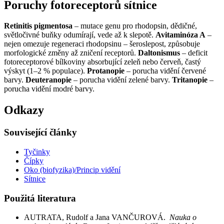
Poruchy fotoreceptorů sítnice
Retinitis pigmentosa
– mutace genu pro rhodopsin, dědičné,
světločivné buňky odumírají, vede až k slepotě.
Avitaminóza A
–
nejen omezuje regeneraci rhodopsinu – šeroslepost, způsobuje
morfologické změny až zničení receptorů.
Daltonismus
– deficit
fotoreceptorové bílkoviny absorbující zeleň nebo červeň, častý
výskyt (1–2 % populace).
Protanopie
– porucha vidění červené
barvy.
Deuteranopie
– porucha vidění zelené barvy.
Tritanopie
–
porucha vidění modré barvy.
Odkazy
Související články
Tyčinky
Čípky
Oko (biofyzika)/Princip vidění
Sítnice
Použitá literatura
AUTRATA, Rudolf a Jana VANČUROVÁ.
Nauka o