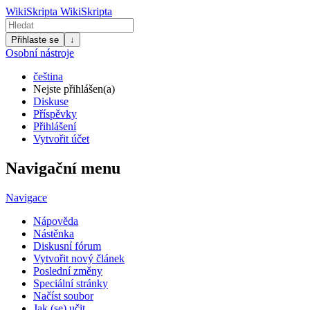
WikiSkripta
WikiSkripta
Přihlaste se
↓
Osobní nástroje
čeština
Nejste přihlášen(a)
Diskuse
Příspěvky
Přihlášení
Vytvořit účet
Navigační menu
Navigace
Nápověda
Nástěnka
Diskusní fórum
Vytvořit nový článek
Poslední změny
Speciální stránky
Načíst soubor
Jak (se) učit