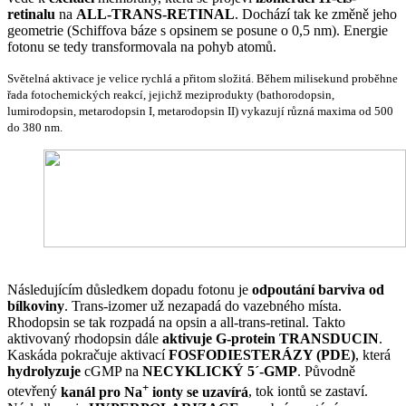
retinalu
na
ALL-TRANS-RETINAL
. Dochází tak ke změně jeho
geometrie (Schiffova báze s opsinem se posune o 0,5 nm). Energie
fotonu se tedy transformovala na pohyb atomů.
Světelná aktivace je velice rychlá a přitom složitá. Během milisekund proběhne
řada fotochemických reakcí, jejichž meziprodukty (bathorodopsin,
lumirodopsin, metarodopsin I, metarodopsin II) vykazují různá maxima od 500
do 380 nm.
Následujícím důsledkem dopadu fotonu je
odpoutání barviva od
bílkoviny
. Trans-izomer už nezapadá do vazebného místa.
Rhodopsin se tak rozpadá na opsin a all-trans-retinal. Takto
aktivovaný rhodopsin dále
aktivuje G-protein TRANSDUCIN
.
Kaskáda pokračuje aktivací
FOSFODIESTERÁZY (PDE)
, která
hydrolyzuje
cGMP na
NECYKLICKÝ 5´-GMP
. Původně
+
otevřený
kanál pro Na
ionty se uzavírá
, tok iontů se zastaví.