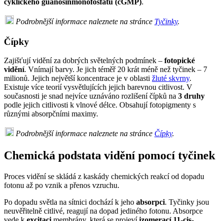
cyklického guanosinmonofosfátu (cGMP)
.
Podrobnější informace naleznete na stránce
Tyčinky
.
Čípky
Zajišťují vidění za dobrých světelných podmínek –
fotopické
vidění
. Vnímají barvy. Je jich téměř 20 krát méně než tyčinek – 7
milionů. Jejich největší koncentrace je v oblasti
žluté skvrny
.
Existuje více teorií vysvětlujících jejich barevnou citlivost. V
současnosti je snad nejvíce uznáváno rozlišení čípků na
3 druhy
podle jejich citlivosti k vlnové délce. Obsahují fotopigmenty s
různými absorpčními maximy.
Podrobnější informace naleznete na stránce
Čípky
.
Chemická podstata vidění pomocí tyčinek
Proces vidění se skládá z kaskády chemických reakcí od dopadu
fotonu až po vznik a přenos vzruchu.
Po dopadu světla na sítnici dochází k jeho
absorpci
. Tyčinky jsou
neuvěřitelně citlivé, reagují na dopad jediného fotonu. Absorpce
vede k
excitaci
membrány, která se projeví
izomerací 11-cis-