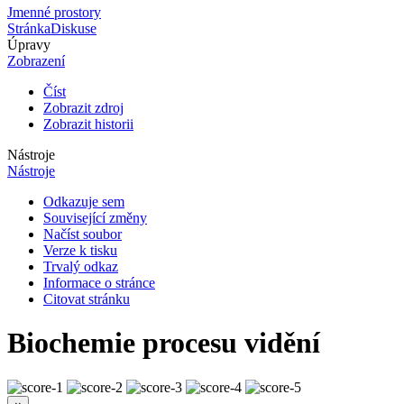
Jmenné prostory
Stránka
Diskuse
Úpravy
Zobrazení
Číst
Zobrazit zdroj
Zobrazit historii
Nástroje
Nástroje
Odkazuje sem
Související změny
Načíst soubor
Verze k tisku
Trvalý odkaz
Informace o stránce
Citovat stránku
Biochemie procesu vidění