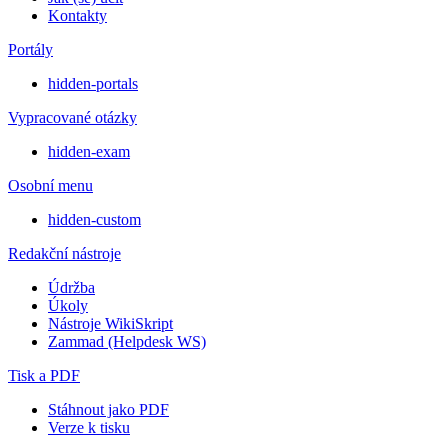
Kontakty
Portály
hidden-portals
Vypracované otázky
hidden-exam
Osobní menu
hidden-custom
Redakční nástroje
Údržba
Úkoly
Nástroje WikiSkript
Zammad (Helpdesk WS)
Tisk a PDF
Stáhnout jako PDF
Verze k tisku