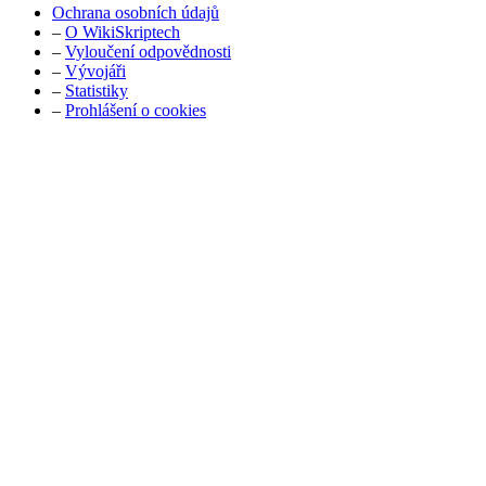
Ochrana osobních údajů
–
O WikiSkriptech
–
Vyloučení odpovědnosti
–
Vývojáři
–
Statistiky
–
Prohlášení o cookies