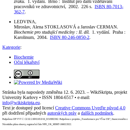
zraku.
1. vydání. Brno : Institut pro další vzdělávání
pracovníků ve zdravotnictví, 2002. 226 s.
ISBN 80-7013-
362-7
.
LEDVINA,
Miroslav, Alena STOKLASOVÁ a Jaroslav CERMAN.
Biochemie pro studující medicíny : II. díl.
1. vydání. Praha :
Karolinum, 2004.
ISBN 80-246-0850-2
.
Kategorie
:
Biochemie
Oční lékařství
Stránka byla naposledy změněna 12. 6. 2023. – WikiSkripta, projekt
Univerzity Karlovy • ISSN 1804-6517 • e-mail:
info@wikiskripta.eu
.
Text je dostupný pod licencí
Creative Commons Uveďte původ 4.0
při dodržení případných
autorských práv
a
dalších podmínek
.
Podpořeno OP VVV č. CZ.02.2.69/0.0/0.0/16_015/0002362. Podpořeno z projektu „Transformace pro VŠ na UK“, financovaného z
Národního plánu obnovy, registrační číslo NPO_UK_MSMT-16602/2022.