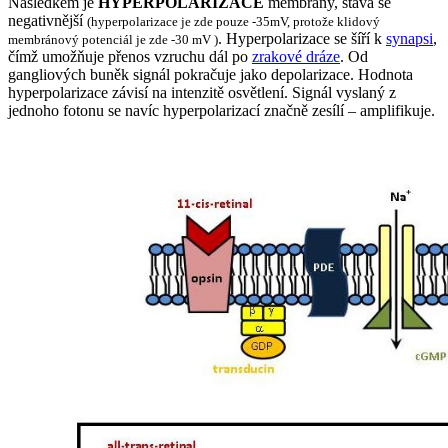
Následkem je
HYPERPOLARIZACE
membrány, stává se
negativnější
(hyperpolarizace je zde pouze -35mV, protože klidový
. Hyperpolarizace se šíří k
synapsi
,
membránový potenciál je zde -30 mV )
čímž umožňuje přenos vzruchu dál po
zrakové dráze
. Od
gangliových buněk signál pokračuje jako depolarizace. Hodnota
hyperpolarizace závisí na intenzitě osvětlení. Signál vyslaný z
jednoho fotonu se navíc hyperpolarizací značně zesílí – amplifikuje.