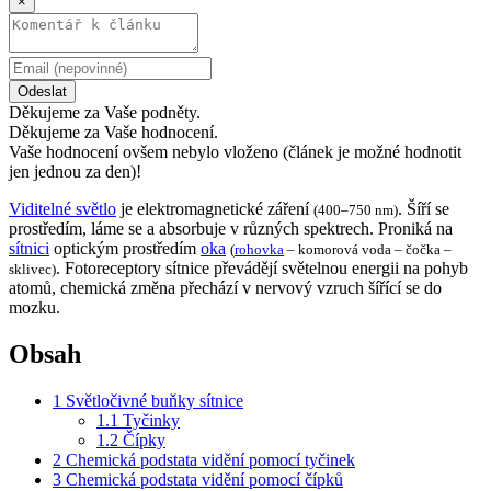
×
Odeslat
Děkujeme za Vaše podněty.
Děkujeme za Vaše hodnocení.
Vaše hodnocení ovšem nebylo vloženo (článek je možné hodnotit
jen jednou za den)!
Viditelné světlo
je elektromagnetické záření
. Šíří se
(400–750 nm)
prostředím, láme se a absorbuje v různých spektrech. Proniká na
sítnici
optickým prostředím
oka
(
rohovka
– komorová voda – čočka –
. Fotoreceptory sítnice převádějí světelnou energii na pohyb
sklivec)
atomů, chemická změna přechází v nervový vzruch šířící se do
mozku.
Obsah
1
Světločivné buňky sítnice
1.1
Tyčinky
1.2
Čípky
2
Chemická podstata vidění pomocí tyčinek
3
Chemická podstata vidění pomocí čípků