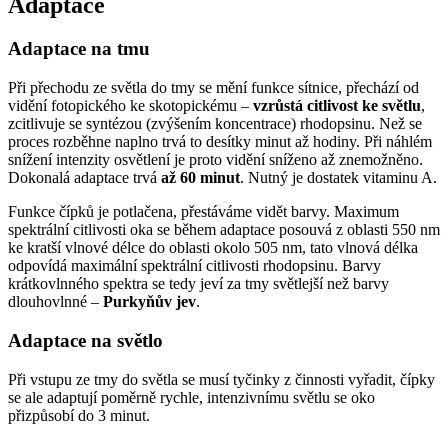
Adaptace
Adaptace na tmu
Při přechodu ze světla do tmy se mění funkce sítnice, přechází od
vidění fotopického ke skotopickému –
vzrůstá citlivost ke světlu
,
zcitlivuje se syntézou (zvýšením koncentrace) rhodopsinu. Než se
proces rozběhne naplno trvá to desítky minut až hodiny. Při náhlém
snížení intenzity osvětlení je proto vidění sníženo až znemožněno.
Dokonalá adaptace trvá
až 60 minut
. Nutný je dostatek vitaminu A.
Funkce čípků je potlačena, přestáváme vidět barvy. Maximum
spektrální citlivosti oka se během adaptace posouvá z oblasti 550 nm
ke kratší vlnové délce do oblasti okolo 505 nm, tato vlnová délka
odpovídá maximální spektrální citlivosti rhodopsinu. Barvy
krátkovlnného spektra se tedy jeví za tmy světlejší než barvy
dlouhovlnné –
Purkyňův jev
.
Adaptace na světlo
Při vstupu ze tmy do světla se musí tyčinky z činnosti vyřadit, čípky
se ale adaptují poměrně rychle, intenzivnímu světlu se oko
přizpůsobí do 3 minut.