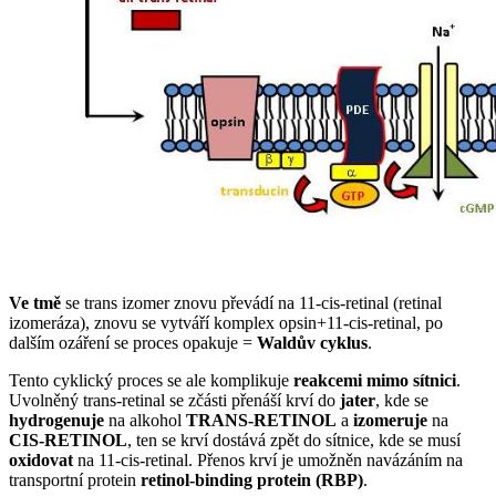
Ve tmě
se trans izomer znovu převádí na 11-cis-retinal (retinal
izomeráza), znovu se vytváří komplex opsin+11-cis-retinal, po
dalším ozáření se proces opakuje =
Waldův cyklus
.
Tento cyklický proces se ale komplikuje
reakcemi mimo sítnici
.
Uvolněný trans-retinal se zčásti přenáší krví do
jater
, kde se
hydrogenuje
na alkohol
TRANS-RETINOL
a
izomeruje
na
CIS-RETINOL
, ten se krví dostává zpět do sítnice, kde se musí
oxidovat
na 11-cis-retinal. Přenos krví je umožněn navázáním na
transportní protein
retinol-binding protein (RBP)
.