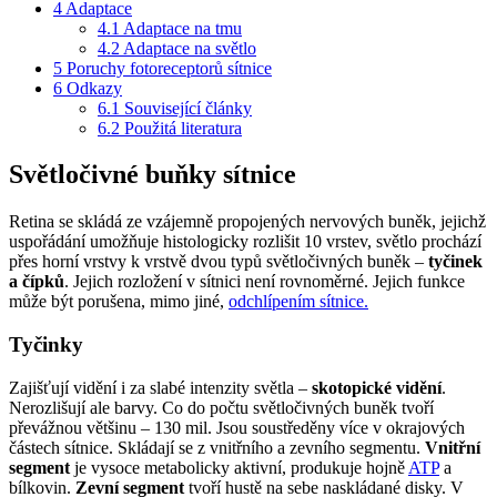
4
Adaptace
4.1
Adaptace na tmu
4.2
Adaptace na světlo
5
Poruchy fotoreceptorů sítnice
6
Odkazy
6.1
Související články
6.2
Použitá literatura
Světločivné buňky sítnice
Retina se skládá ze vzájemně propojených nervových buněk, jejichž
uspořádání umožňuje histologicky rozlišit 10 vrstev, světlo prochází
přes horní vrstvy k vrstvě dvou typů světločivných buněk –
tyčinek
a čípků
. Jejich rozložení v sítnici není rovnoměrné. Jejich funkce
může být porušena, mimo jiné,
odchlípením sítnice.
Tyčinky
Zajišťují vidění i za slabé intenzity světla –
skotopické vidění
.
Nerozlišují ale barvy. Co do počtu světločivných buněk tvoří
převážnou většinu – 130 mil. Jsou soustředěny více v okrajových
částech sítnice. Skládají se z vnitřního a zevního segmentu.
Vnitřní
segment
je vysoce metabolicky aktivní, produkuje hojně
ATP
a
bílkovin.
Zevní segment
tvoří hustě na sebe naskládané disky. V