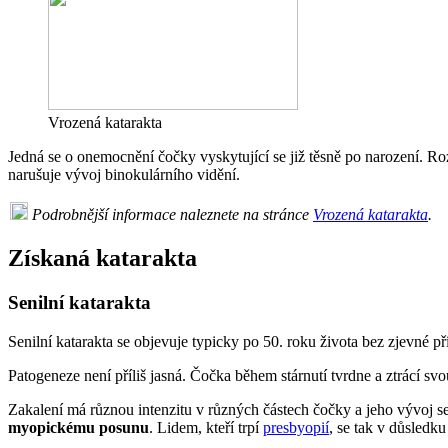
Vrozená katarakta
Jedná se o onemocnění čočky vyskytující se již těsně po narození. R
narušuje vývoj binokulárního vidění.
Podrobnější informace naleznete na stránce
Vrozená katarakta
.
Získaná katarakta
Senilní katarakta
Senilní katarakta se objevuje typicky po 50. roku života bez zjevné př
Patogeneze není příliš jasná. Čočka během stárnutí tvrdne a ztrácí
Zakalení má různou intenzitu v různých částech čočky a jeho vývoj se 
myopickému posunu
. Lidem, kteří trpí
presbyopií
, se tak v důsledk