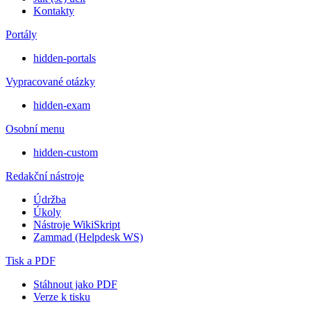
Kontakty
Portály
hidden-portals
Vypracované otázky
hidden-exam
Osobní menu
hidden-custom
Redakční nástroje
Údržba
Úkoly
Nástroje WikiSkript
Zammad (Helpdesk WS)
Tisk a PDF
Stáhnout jako PDF
Verze k tisku