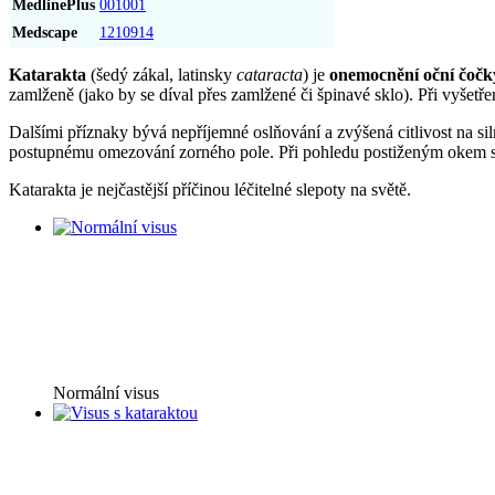
MedlinePlus
001001
Medscape
1210914
Katarakta
(šedý zákal, latinsky
cataracta
) je
onemocnění oční čočk
zamlženě (jako by se díval přes zamlžené či špinavé sklo). Při vyšetře
Dalšími příznaky bývá nepříjemné oslňování a zvýšená citlivost na si
postupnému omezování zorného pole. Při pohledu postiženým okem se
Katarakta je nejčastější příčinou léčitelné slepoty na světě.
Normální visus