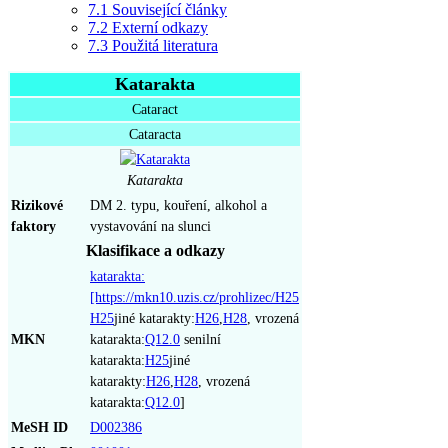
7.1
Související články
7.2
Externí odkazy
7.3
Použitá literatura
Katarakta
Cataract
Cataracta
Katarakta
Rizikové
DM 2. typu, kouření, alkohol a
faktory
vystavování na slunci
Klasifikace a odkazy
katarakta:
[https://mkn10.uzis.cz/prohlizec/H25
H25
jiné katarakty:
H26
,
H28
, vrozená
MKN
katarakta:
Q12.0
senilní
katarakta:
H25
jiné
katarakty:
H26
,
H28
, vrozená
katarakta:
Q12.0
]
MeSH ID
D002386