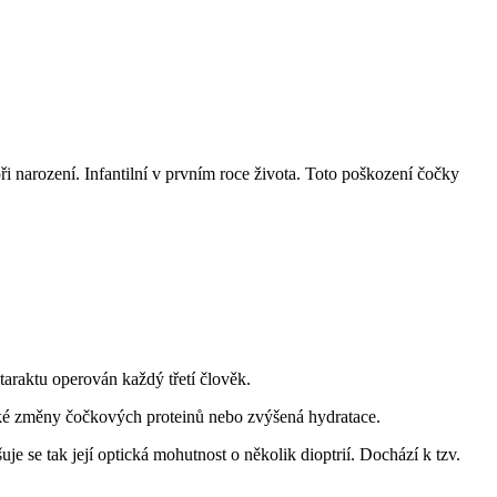
ři narození. Infantilní v prvním roce života. Toto poškození čočky
ataraktu operován každý třetí člověk.
cké změny čočkových proteinů nebo zvýšená hydratace.
e se tak její optická mohutnost o několik dioptrií. Dochází k tzv.