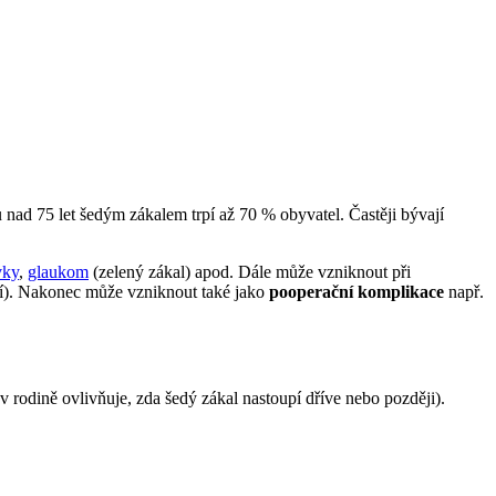
u nad 75 let šedým zákalem trpí až 70 % obyvatel. Častěji bývají
vky
,
glaukom
(zelený zákal) apod. Dále může vzniknout při
ní). Nakonec může vzniknout také jako
pooperační komplikace
např.
 v rodině ovlivňuje, zda šedý zákal nastoupí dříve nebo později).