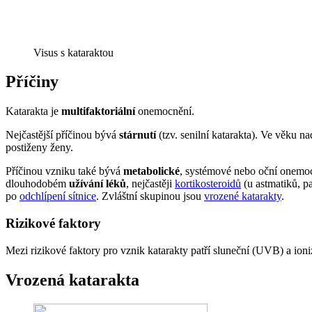
Visus s kataraktou
Příčiny
Katarakta je
multifaktoriální
onemocnění.
Nejčastější příčinou bývá
stárnutí
(tzv. senilní katarakta). Ve věku n
postiženy ženy.
Příčinou vzniku také bývá
metabolické
, systémové nebo oční onemo
dlouhodobém
užívání léků
, nejčastěji
kortikosteroidů
(u astmatiků, p
po
odchlípení sítnice
. Zvláštní skupinou jsou
vrozené katarakty
.
Rizikové faktory
Mezi rizikové faktory pro vznik katarakty patří sluneční (UVB) a ioniz
Vrozená katarakta