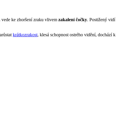
ž vede ke zhoršení zraku vlivem
zakalení čočky
. Postižený vidí
arůstat
krátkozrakost
, klesá schopnost ostrého vidění, dochází k