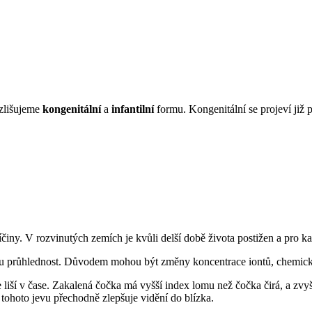
ozlišujeme
kongenitální
a
infantilní
formu. Kongenitální se projeví již p
íčiny. V rozvinutých zemích je kvůli delší době života postižen a pro k
 svou průhlednost. Důvodem mohou být změny koncentrace iontů, chemi
liší v čase. Zakalená čočka má vyšší index lomu než čočka čirá, a zvyšuj
u tohoto jevu přechodně zlepšuje vidění do blízka.