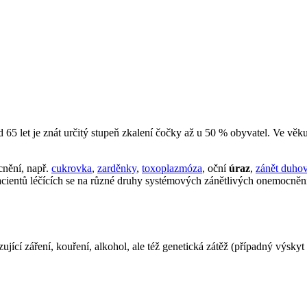
ad 65 let je znát určitý stupeň zkalení čočky až u 50 % obyvatel. Ve věk
cnění, např.
cukrovka
,
zarděnky
,
toxoplazmóza
, oční
úraz
,
zánět duho
acientů léčících se na různé druhy systémových zánětlivých onemocně
ující záření, kouření, alkohol, ale též genetická zátěž (případný výskyt