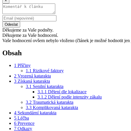
×
Odeslat
Děkujeme za Vaše podněty.
Děkujeme za Vaše hodnocení.
Vaše hodnocení ovšem nebylo vloženo (článek je možné hodnotit jen 
Obsah
1
Příčiny
1.1
Rizikové faktory
2
Vrozená katarakta
3
Získaná katarakta
3.1
Senilní katarakta
3.1.1
Dělení dle lokalizace
3.1.2
Dělení podle intenzity zákalu
3.2
Traumatická katarakta
3.3
Komplikovaná katarakta
4
Sekundární katarakta
5
Léčba
6
Prevence
7
Odkazy