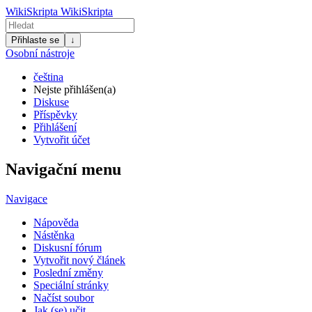
WikiSkripta
WikiSkripta
Přihlaste se
↓
Osobní nástroje
čeština
Nejste přihlášen(a)
Diskuse
Příspěvky
Přihlášení
Vytvořit účet
Navigační menu
Navigace
Nápověda
Nástěnka
Diskusní fórum
Vytvořit nový článek
Poslední změny
Speciální stránky
Načíst soubor
Jak (se) učit