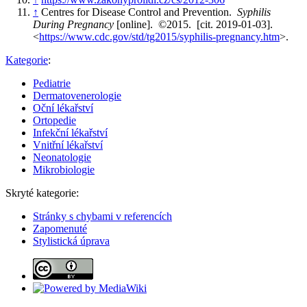
↑
Centres for Disease Control and Prevention.
Syphilis
During Pregnancy
[online]. ©2015. [cit. 2019-01-03].
<
https://www.cdc.gov/std/tg2015/syphilis-pregnancy.htm
>.
Kategorie
:
Pediatrie
Dermatovenerologie
Oční lékařství
Ortopedie
Infekční lékařství
Vnitřní lékařství
Neonatologie
Mikrobiologie
Skryté kategorie:
Stránky s chybami v referencích
Zapomenuté
Stylistická úprava