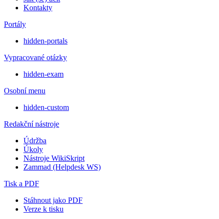
Kontakty
Portály
hidden-portals
Vypracované otázky
hidden-exam
Osobní menu
hidden-custom
Redakční nástroje
Údržba
Úkoly
Nástroje WikiSkript
Zammad (Helpdesk WS)
Tisk a PDF
Stáhnout jako PDF
Verze k tisku