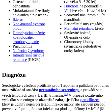
Osteochondritida,
(ve věku 5 až 20 let)
periostitida
Hluchota
na podkladě
n.
Mukokutánní léze (buly
VIII
(ve věku 10 až 14 let)
na dlaních a ploskách)
Sedlovitý nos, prominující
Ikterus
mandibula
Non-imunní hydrops
Periorální fisury (ragády)
plodu
Mentální retardace
, křeče
Hemolytická anémie
,
Šavlovité holeně,
koagulopatie
,
Olympijské čelo
trombocytopenie
Cluttonovy klouby
Pneumonitis
(symetrické nebolestivé
Nefrotický syndrom
otoky kolen)
Intrauterinní růstová
retardace
(IUGR)
Diagnóza
Sérologické vyšetření protilátek proti Treponema pallidum patří dnes
mezi
základní součást
prenatálního screeningu
a provádí se u
[
6
]
všech těhotných žen v I. a III. trimestru.
V případě pozitivního
výsledku screeningu
se okamžitě zahajuje léčba
penicilinem
,
který je účinný nejen při terapii infekce matky, ale zároveň působí
preventivně proti přenosu infekce na plod a je účinný i v léčbě již