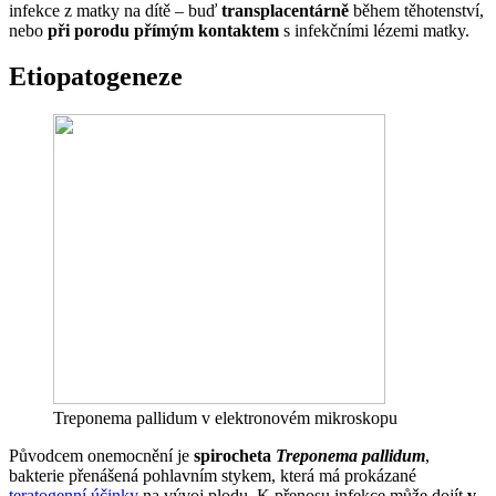
infekce z matky na dítě – buď
transplacentárně
během těhotenství,
nebo
při porodu přímým kontaktem
s infekčními lézemi matky.
Etiopatogeneze
Treponema pallidum v elektronovém mikroskopu
Původcem onemocnění je
spirocheta
Treponema pallidum
,
bakterie přenášená pohlavním stykem, která má prokázané
teratogenní účinky
na vývoj plodu. K přenosu infekce může dojít
v