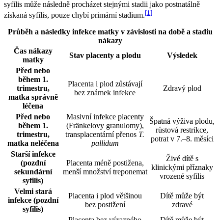
syfilis může následně procházet stejnými stadii jako postnatálně
[
1
]
získaná syfilis, pouze chybí primární stadium.
Průběh a následky infekce matky v závislosti na době a stadiu
nákazy
Čas nákazy
Stav placenty a plodu
Výsledek
matky
Před nebo
během 1.
Placenta i plod zůstávají
trimestru,
Zdravý plod
bez známek infekce
matka správně
léčena
Před nebo
Masivní infekce placenty
Špatná výživa plodu,
během 1.
(Fränkelovy granulomy),
růstová restrikce,
trimestru,
transplacentární přenos
T.
potrat v 7.–8. měsíci
matka neléčena
pallidum
Starší infekce
Živé dítě s
(pozdní
Placenta méně postižena,
klinickými příznaky
sekundární
menší množství treponemat
vrozené syfilis
syfilis)
Velmi stará
Placenta i plod většinou
Dítě může být
infekce (pozdní
bez postižení
zdravé
syfilis)
Placenta bez výrazného
Dítě může být