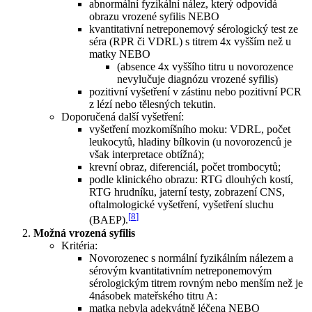
abnormální fyzikální nález, který odpovídá
obrazu vrozené syfilis NEBO
kvantitativní netreponemový sérologický test ze
séra (RPR či VDRL) s titrem 4x vyšším než u
matky NEBO
(absence 4x vyššího titru u novorozence
nevylučuje diagnózu vrozené syfilis)
pozitivní vyšetření v zástinu nebo pozitivní PCR
z lézí nebo tělesných tekutin.
Doporučená další vyšetření:
vyšetření mozkomíšního moku: VDRL, počet
leukocytů, hladiny bílkovin (u novorozenců je
však interpretace obtížná);
krevní obraz, diferenciál, počet trombocytů;
podle klinického obrazu: RTG dlouhých kostí,
RTG hrudníku, jaterní testy, zobrazení CNS,
oftalmologické vyšetření, vyšetření sluchu
[
8
]
(BAEP).
Možná vrozená syfilis
Kritéria:
Novorozenec s normální fyzikálním nálezem a
sérovým kvantitativním netreponemovým
sérologickým titrem rovným nebo menším než je
4násobek mateřského titru A:
matka nebyla adekvátně léčena NEBO