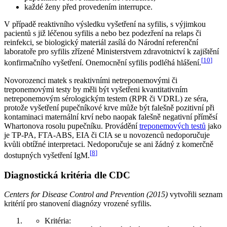
každé ženy před provedením interrupce.
V případě reaktivního výsledku vyšetření na syfilis, s výjimkou
pacientů s již léčenou syfilis a nebo bez podezření na relaps či
reinfekci, se biologický materiál zasílá do Národní referenční
laboratoře pro syfilis zřízené Ministerstvem zdravotnictví k zajištění
[
10
]
konfirmačního vyšetření. Onemocnění syfilis podléhá hlášení.
Novorozenci matek s reaktivními netreponemovými či
treponemovými testy by měli být vyšetřeni kvantitativním
netreponemovým sérologickým testem (RPR či VDRL) ze séra,
protože vyšetření pupečníkové krve může být falešně pozitivní při
kontaminaci maternální krví nebo naopak falešně negativní příměsí
Whartonova rosolu pupečníku. Provádění
treponemových testů
jako
je TP-PA, FTA-ABS, EIA či CIA se u novozenců nedoporučuje
kvůli obtížné interpretaci. Nedoporučuje se ani žádný z komerčně
[
8
]
dostupných vyšetření IgM.
Diagnostická kritéria dle CDC
Centers for Disease Control and Prevention (2015)
vytvořili seznam
kritérií pro stanovení diagnózy vrozené syfilis.
Kritéria: