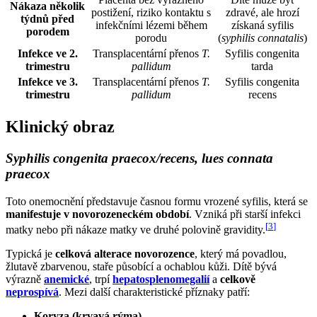
Nákaza několik
postižení, riziko kontaktu s
zdravé, ale hrozí
týdnů před
infekčními lézemi během
získaná syfilis
porodem
porodu
(
syphilis connatalis
)
Infekce ve 2.
Transplacentární přenos
T.
Syfilis congenita
trimestru
pallidum
tarda
Infekce ve 3.
Transplacentární přenos
T.
Syfilis congenita
trimestru
pallidum
recens
Klinický obraz
Syphilis congenita praecox/recens, lues connata
praecox
Toto onemocnění představuje časnou formu vrozené syfilis, která se
manifestuje v novorozeneckém období
. Vzniká při starší infekci
[
3
]
matky nebo při nákaze matky ve druhé polovině gravidity.
Typická je
celková alterace novorozence
, který má povadlou,
žlutavě zbarvenou, staře působící a ochablou kůži. Dítě bývá
výrazně
anemické
, trpí
hepatosplenomegalií
a
celkově
neprospívá
. Mezi další charakteristické příznaky patří:
Koryza (krvavá rýma)
.