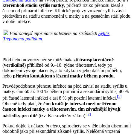
kterémkoli stádiu syfilis matky
, přičemž riziko přenosu klesá s
časem od primární infekce. Klinické projevy vrozené syfilis závisí
především na stádiu onemocnění u matky a na gestačním stáří plodu
v době infekce.
Podrobnější informace naleznete na stránkách
Syfilis
,
Treponema pallidum
.
Plod nebo novorozenec se může nakazit
transplacentárně
(vertikálně)
přibližně od 9.–10. týdne těhotenství, tedy po
dokončení vývoje placenty, a to kdykoli v jeho dalším průběhu,
nebo
přímým kontaktem s lézemi matky během porodu
.
Pravděpodobnost přenosu infekce na plod závisí na stadiu syfilis u
matky: činí 60 až 100 % během primární a sekundární syfilis, 40 %
[
1
]
při časné latentní infekci a asi 8 % při pozdní latentní infekci.
Obecně tedy platí, že
čím kratší je interval mezi neléčenou
časnou infekcí matky a těhotenstvím, tím závažnější bývají
[
2
]
následky pro dítě
(tzv. Kassovitzův zákon).
.
Pokud dojde k nákaze
in utero
, spirochety se v těle plodu diseminují
obdobně jako při sekundární získané syfilis. Neléčená vrozená