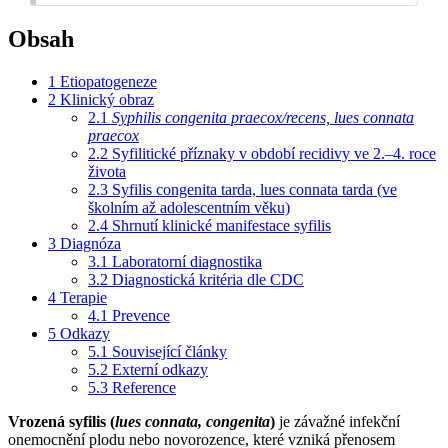
Obsah
1
Etiopatogeneze
2
Klinický obraz
2.1
Syphilis congenita praecox/recens, lues connata
praecox
2.2
Syfilitické příznaky v období recidivy ve 2.–4. roce
života
2.3
Syfilis congenita tarda, lues connata tarda (ve
školním až adolescentním věku)
2.4
Shrnutí klinické manifestace syfilis
3
Diagnóza
3.1
Laboratorní diagnostika
3.2
Diagnostická kritéria dle CDC
4
Terapie
4.1
Prevence
5
Odkazy
5.1
Související články
5.2
Externí odkazy
5.3
Reference
Vrozená syfilis (
lues connata, congenita
)
je závažné infekční
onemocnění plodu nebo novorozence, které vzniká přenosem