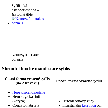
Syfilitická
osteoperiostitida –
šavlovité tibie.
Neurosyfilis (tabes
dorsalis).
Shrnutí klinické manifestace syfilis
Časná forma vrozené syfilis
Pozdní forma vrozené syfilis
(do 2 let věku)
Hepatosplenomegalie
Hemoragická rinitida
(koryza)
Hutchinsonovy zuby
Condylomata lata
Intersticiální
keratitida
očí