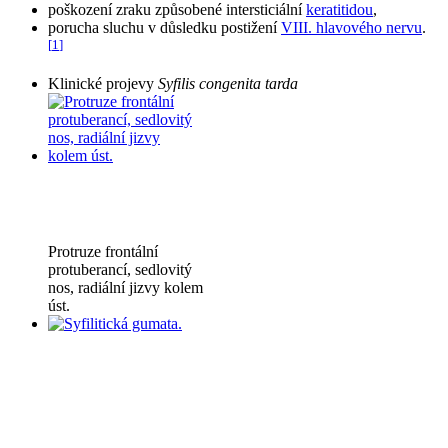
poškození zraku způsobené intersticiální
keratitidou
,
porucha sluchu v důsledku postižení
VIII. hlavového nervu
.
[
1
]
Klinické projevy
Syfilis congenita tarda
Protruze frontální
protuberancí, sedlovitý
nos, radiální jizvy kolem
úst.