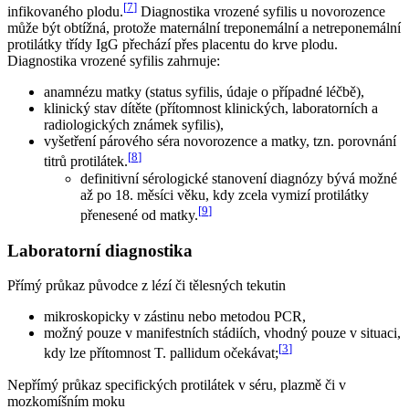
[
7
]
infikovaného plodu.
Diagnostika vrozené syfilis u novorozence
může být obtížná, protože maternální treponemální a netreponemální
protilátky třídy IgG přechází přes placentu do krve plodu.
Diagnostika vrozené syfilis zahrnuje:
anamnézu matky (status syfilis, údaje o případné léčbě),
klinický stav dítěte (přítomnost klinických, laboratorních a
radiologických známek syfilis),
vyšetření párového séra novorozence a matky, tzn. porovnání
[
8
]
titrů protilátek.
definitivní sérologické stanovení diagnózy bývá možné
až po 18. měsíci věku, kdy zcela vymizí protilátky
[
9
]
přenesené od matky.
Laboratorní diagnostika
Přímý průkaz původce z lézí či tělesných tekutin
mikroskopicky v zástinu nebo metodou PCR,
možný pouze v manifestních stádiích, vhodný pouze v situaci,
[
3
]
kdy lze přítomnost T. pallidum očekávat;
Nepřímý průkaz specifických protilátek v séru, plazmě či v
mozkomíšním moku