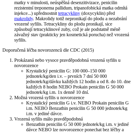
matky v minulosti, neúspěšná desenzitivizace, penicilin
rezistentní treponema pallidum, tripanofobická matka odmítá
injekce...) upřednostnit
tetracykliny
(doxycyklin) před
makrolidy
. Makrolidy totiž nepronikají do plodu a nezabrání
vrozené syfilis. Tetracykliny do plodu pronikají, sice
způsobují tetracyklinové zuby, což je ale podstatně méně
závažný stav (prakticky jen kosmetická porucha) než vrozená
syfilis.
Doporučená léčba novorozenců dle CDC (2015)
Prokázaná nebo vysoce pravděpodobná vrozená syfilis u
novorozence
Krystalický penicilin G: 100 000–150 000
jednotek/kg/den i.v. – prvních 7 dní 50 000
jednotek/kg/dávku každých 12 hodin a od 8. do 10. dne
každých 8 hodin NEBO Prokain penicilin G 50 000
jednotek/kg i.m. 1x denně 10 dní.
Možná vrozená syfilis u novorozence
Krystalický penicilin G i.v. NEBO Prokain penicilin G
i.m. NEBO Benzathin penicilin G 50 000 jednotek/kg
i.m. v jediné dávce.
Vrozená syfilis málo pravděpodobná
Benzathin penicilin G 50 000 jednotek/kg i.m. v jediné
dávce NEBO lze novorozence ponechat bez léčby a