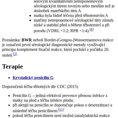
sérovým kvantitativním netreponemovým
sérologickým titrem rovným nebo menším než je
4násobek mateřského titru A
matka byla řádně léčena před těhotenstvím A
matčiny netreponemové sérologické titry zůstaly
nízké a stabilní před a během těhotenství a při
[
8
]
porodu (VDRL <1:2; RPR <1:4).
Poznámka:
BWR
neboli Bordet-(Gengou-)Wassermannova reakce
je označení první sérologické diagnostické metody využívající
principu komplement fixační reakce, která pochází z počátku 20.
[
3
]
století.
Terapie
Krystalický penicilin G
Doporučená léčba těhotných dle CDC (2015)
Penicilin G – jediná efektivní prevence přenosu infekce z
matky na plod a léčba infekce plodu;
při alergii na penicilin se doporučuje pokus o desenzitizaci a
[
11
]
následně léčba penicilinem.
pokud léčba penicilinem není možná (anafylaktická reakce