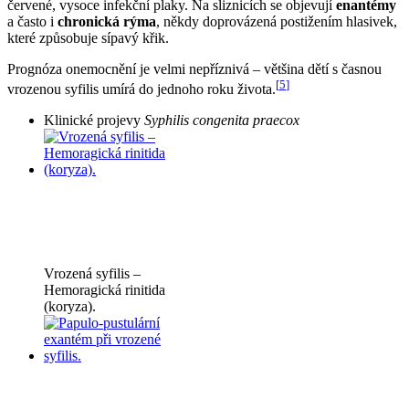
červené, vysoce infekční plaky. Na sliznicích se objevují
enantémy
a často i
chronická rýma
, někdy doprovázená postižením hlasivek,
které způsobuje sípavý křik.
Prognóza onemocnění je velmi nepříznivá – většina dětí s časnou
[
5
]
vrozenou syfilis umírá do jednoho roku života.
Klinické projevy
Syphilis congenita praecox
Vrozená syfilis –
Hemoragická rinitida
(koryza).