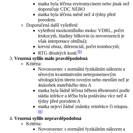
matka byla léčena erytromycinem nebo jinak než
doporučuje CDC NEBO
matka byla léčena méně než 4 týdny před
porodem.
Doporučená další vyšetření:
vyšetření mozkomíšního moku: VDRL, počet
leukocytů, hladiny bílkovin (u novorozenců je
však interpretace obtížná);
krevní obraz, diferenciál, počet trombocytů;
[
8
]
RTG dlouhých kostí.
Vrozená syfilis málo pravděpodobná
Kritéria:
Novorozenec s normální fyzikálním nálezem a
sérovým kvantitativním netreponemovým
sérologickým titrem rovným nebo menším než je
4násobek mateřského titru A
matka byla řádně léčena během těhotenství podle
stádia infekce a léčba byla podávána více než 4
týdny před porodem A
matka nejeví žádné známky reinfekce či relapsu.
[
8
]
Vrozená syfilis nepravděpodobná
Kritéria:
Novorozenec s normální fyzikálním nálezem a