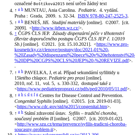
označené
není určen žádný text
Boštíková2015
a
b
↑
MUNTAU, Ania Carolina.
Pediatrie.
4. vydání.
Praha : Grada, 2009. s. 32-34.
ISBN 978-80-247-2525-3
.
a
b
↑
BENEŠ, Jiří.
Studijní materiály
[online]. ©2007. [cit.
2009]. <
http://www.jirben.wz.cz/
>.
↑
ČGPS ČLS JEP.
Zásady dispenzární péče v těhotenství
(Revize doporučeného postupu ČGPS ČLS JEP č. 1/2019
Sb.)
[online]. ©2021. [cit. 15.10.2021]. <
https://www.pro-
kosmeticky.cz/clenove/postupy/doc/2021-01%20-
%20Zasady%20dispenzarni%20pece%20v%20tehotenstvi%20
%20DP%20CGPS%20CLS%20JEP%20-%20REVIZE.pdf
>.
.
a
b
↑
PAVELKA, J, et al. Případ sekundární syfilitidy u
15letého chlapce.
Pediatrie pro praxi
[online]
.
2010, roč. 11, vol. 5, s. 330-332, dostupné také z
<
https://www.pediatriepropraxi.cz/pdfs/ped/2010/05/11.pdf
>.
a
b
c
d
e
f
g
↑
Centres for Disease Control and Prevention.
Congenital Syphilis
[online]. ©2015. [cit. 2019-01-03].
<
https://www.cdc.gov/std/tg2015/congenital.htm
>.
a
b
↑
Státní zdravotní ústav.
Syfilis – tradiční choroba,
současný problém II
[online]. ©2007. [cit. 2019-01-02].
<
http://www.szu.cz/tema/prevence/syfilis-tradicni-choroba-
soucasny-problem-ii
>.
↑
https://www.zakonyprolidi.cz/cs/2012-306