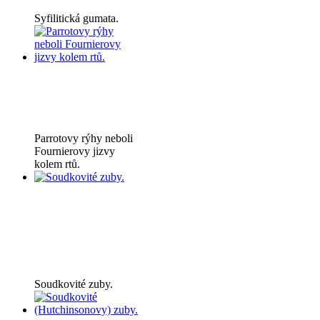
Syfilitická gumata.
Parrotovy rýhy neboli
Fournierovy jizvy
kolem rtů.
Soudkovité zuby.