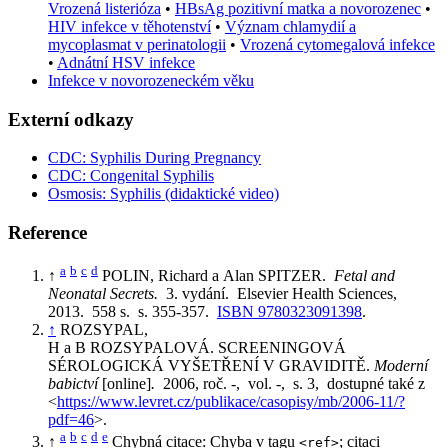
Vrozená listerióza
•
HBsAg pozitivní matka a novorozenec
•
HIV infekce v těhotenství
•
Význam chlamydií a
mycoplasmat v perinatologii
•
Vrozená cytomegalová infekce
•
Adnátní HSV infekce
Infekce v novorozeneckém věku
Externí odkazy
CDC: Syphilis During Pregnancy
CDC: Congenital Syphilis
Osmosis: Syphilis (didaktické video)
Reference
a
b
c
d
↑
POLIN, Richard a Alan SPITZER.
Fetal and
Neonatal Secrets.
3. vydání. Elsevier Health Sciences,
2013. 558 s. s. 355-357.
ISBN 9780323091398
.
↑
ROZSYPAL,
H a B ROZSYPALOVÁ. SCREENINGOVÁ
SÉROLOGICKÁ VYŠETŘENÍ V GRAVIDITĚ.
Moderní
babictví
[online]
.
2006, roč. -, vol. -, s. 3, dostupné také z
<
https://www.levret.cz/publikace/casopisy/mb/2006-11/?
pdf=46
>.
a
b
c
d
e
↑
Chybná citace: Chyba v tagu
; citaci
<ref>