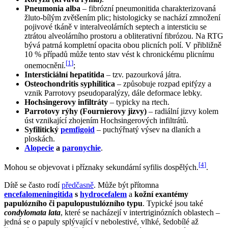
Pneumonia alba
– fibrózní pneumonitida charakterizovaná
žluto-bílým zvětšením plic; histologicky se nachází zmnožení
pojivové tkáně v interalveolárních septech a intersticiu se
ztrátou alveolárního prostoru a obliterativní fibrózou. Na RTG
bývá patrná kompletní opacita obou plicních polí. V přibližně
10 % případů může tento stav vést k chronickému plicnímu
[
1
]
onemocnění.
;
Intersticiální hepatitida
– tzv. pazourková játra.
Osteochondritis syphilitica
– způsobuje rozpad epifýzy a
vznik Parrotovy pseudoparalýzy, dále deformace lebky.
Hochsingerovy infiltráty
– typicky na rtech.
Parrotovy rýhy (Fournierovy jizvy)
– radiální jizvy kolem
úst vznikající zhojením Hochsingerových infiltrátů.
Syfilitický
pemfigoid
– puchýřnatý výsev na dlaních a
ploskách.
Alopecie
a
paronychie
.
[
4
]
Mohou se objevovat i příznaky sekundární syfilis dospělých.
.
Dítě se často rodí
předčasně
. Může být přítomna
encefalomeningitida
s
hydrocefalem
a
kožní exantémy
papulózního či papulopustulózního typu
. Typické jsou také
condylomata lata
, které se nacházejí v intertriginózních oblastech –
jedná se o papuly splývající v nebolestivé, vlhké, šedobílé až