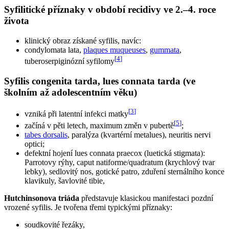
Syfilitické příznaky v období recidivy ve 2.–4. roce
života
klinický obraz získané syfilis, navíc:
condylomata lata,
plaques muqueuses
,
gummata
,
[
4
]
tuberoserpiginózní syfilomy
Syfilis congenita tarda, lues connata tarda (ve
školním až adolescentním věku)
[
3
]
vzniká při latentní infekci matky
[
5
]
začíná v pěti letech, maximum změn v pubertě
;
tabes dorsalis
, paralýza (kvartérní metalues), neuritis nervi
optici;
defektní hojení lues connata praecox (luetická stigmata):
Parrotovy rýhy, caput natiforme/quadratum (krychlový tvar
lebky), sedlovitý nos, gotické patro, zduření sternálního konce
klavikuly, šavlovité tibie,
Hutchinsonova triáda
představuje klasickou manifestaci pozdní
vrozené syfilis. Je tvořena třemi typickými příznaky:
soudkovité řezáky,