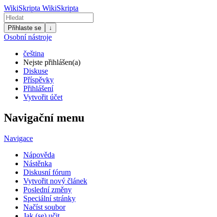
WikiSkripta
WikiSkripta
Přihlaste se
↓
Osobní nástroje
čeština
Nejste přihlášen(a)
Diskuse
Příspěvky
Přihlášení
Vytvořit účet
Navigační menu
Navigace
Nápověda
Nástěnka
Diskusní fórum
Vytvořit nový článek
Poslední změny
Speciální stránky
Načíst soubor
Jak (se) učit