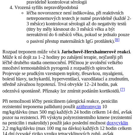
pravidelně kontrolovat sérologii
Vrozená syfilis nepravděpodobná
léčba novorozence není indikována, při reaktivních
netreponemových testech je nutné pravidelně (každé 2-
3 měsíce) kontrolovat sérologii až do negativity testů
(titry by měly klesnout do 3 měsíců věku a být
nereaktivní do 6 měsíců věku, pokud se jednalo pouze
[
8
]
o pasivní přestup maternálních IgG protilátek).
Rozpad treponem může vést k
Jarischově-Herxhaimerově reakci
.
Může k ní dojít za 1–2 hodiny po zahájení terapie, nejčastěji při
léčbě druhého stadia onemocnění. Příčinou je uvolnění velkého
množství termostabilních pyrogenů z rozpadlých spirochet.
Projevuje se prudkým vzestupem teploty, třesavkou, myalgiemi,
bolestí hlavy, tachykardií, hyperventilací, vazodilatací a zrudnutím,
středně závažnou hypotenzí. Trvá obvykle 12–24 hodin, pak
[
7
]
odeznívá spontánně. Příznaky lze zmírnit podáním kortikoidů.
Při nemožnosti léčby penicilinem (alergická reakce, penicilin
rezistentní treponema pallidum) použít
azithromycin
10
mg/kg/dávku (max 500 mg) každých 24 hodin celkem 14 dní, avšak
pozor na rezistenci. Při výskytu polyrezistentního kmene (rezistentní
na penicilin i makrolidy) použít jako poslední možnost
doxycyklin
2,2 mg/kg/dávku (max 100 mg na dávku) každých 12 hodin celkem
14 dní (vysoké riziko vzniku tetracyklinových zubů, avšak