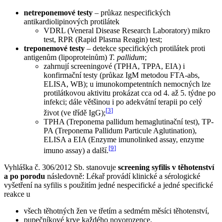
netreponemové testy
– průkaz nespecifických
antikardiolipinových protilátek
VDRL (Veneral Disease Research Laboratory) mikro
test, RPR (Rapid Plasma Reagin) test;
treponemové testy
– detekce specifických protilátek proti
antigenům (lipoproteinům)
T. pallidum
;
zahrnují screeningové (TPHA, TPPA, EIA) i
konfirmační testy (průkaz IgM metodou FTA-abs,
ELISA, WB); u imunokompetentních nemocných lze
protilátkovou aktivitu prokázat cca od 4. až 5. týdne po
infekci; dále většinou i po adekvátní terapii po celý
[
3
]
život (ve třídě IgG);
TPHA (Treponema pallidum hemaglutinační test), TP-
PA (Treponema Pallidum Particule Aglutination),
ELISA a EIA (Enzyme imunolinked assay, enzyme
[
9
]
imuno assay) a další.
Vyhláška č. 306/2012 Sb. stanovuje
screening syfilis v těhotenství
a po porodu
následovně: Lékař provádí klinické a sérologické
vyšetření na syfilis s použitím jedné nespecifické a jedné specifické
reakce u
všech těhotných žen ve třetím a sedmém měsíci těhotenství,
pupečníkové krve každého novorozence,