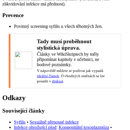
zlikvidování infekce má přednost).
Prevence
Povinný screening syfilis u všech těhotných žen.
Tady musí proběhnout
stylistická úprava.
Články ve WikiSkriptech by měly
připomínat kapitoly v učebnici, ne
bodové poznámky.
V nápovědě můžete se podívat jak vypadá
ideální članek
. O vhodných změnách se lze
poradit v
diskusi
.
Odkazy
Související články
Syfilis
•
Sexuálně přenosné infekce
Infekce ohrožující plod
:
Kongenitální toxoplazmóza
•