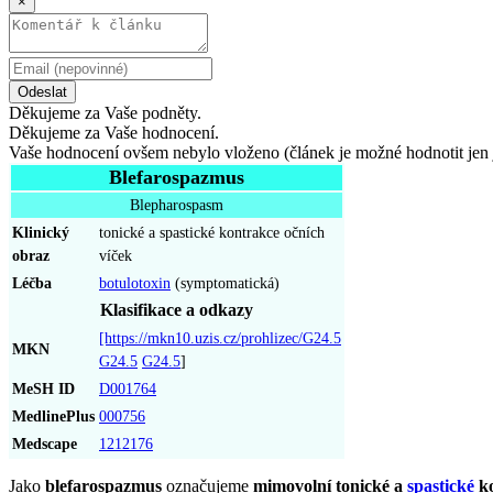
×
Odeslat
Děkujeme za Vaše podněty.
Děkujeme za Vaše hodnocení.
Vaše hodnocení ovšem nebylo vloženo (článek je možné hodnotit jen 
Blefarospazmus
Blepharospasm
Klinický
tonické a spastické kontrakce očních
obraz
víček
Léčba
botulotoxin
(symptomatická)
Klasifikace a odkazy
[https://mkn10.uzis.cz/prohlizec/G24.5
MKN
G24.5
G24.5
]
MeSH ID
D001764
MedlinePlus
000756
Medscape
1212176
Jako
blefarospazmus
označujeme
mimovolní tonické a
spastické
ko