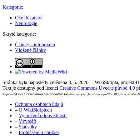
Kategorie
:
Oční lékařství
Neurologie
Skryté kategorie:
Články s infoboxem
Vložené články
Stránka byla naposledy změněna 3. 5. 2026. – WikiSkripta, projekt 
Text je dostupný pod licencí
Creative Commons Uveďte původ 4.0
př
Podpořeno OP VVV č. CZ.02.2.69/0.0/0.0/16_015/0002362. Podpořeno z projektu „Transformace pro VŠ na UK“, financovaného z 
Ochrana osobních údajů
–
O WikiSkriptech
–
Vyloučení odpovědnosti
–
Vývojáři
–
Statistiky
–
Prohlášení o cookies