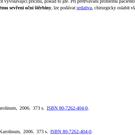
čit vyvolávající příčinu, pokud to jde. Při přetrvávání problému pacie
lému sevření oční štěrbiny
, lze podávat
sedativa
, chirurgicky oslabit v
Karolinum, 2006. 373 s.
ISBN 80-7262-404-0
.
 Karolinum, 2006. 373 s.
ISBN 80-7262-404-0
.