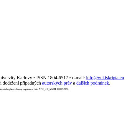
Univerzity Karlovy • ISSN 1804-6517 • e-mail:
info@wikiskripta.eu
.
i dodržení případných
autorských práv
a
dalších podmínek
.
Národního plánu obnovy, registrační číslo NPO_UK_MSMT-16602/2022.