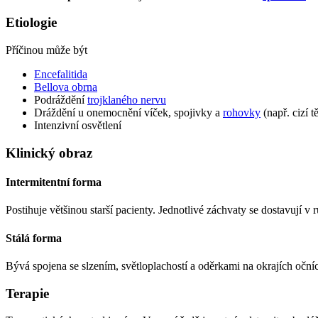
Etiologie
Příčinou může být
Encefalitida
Bellova obrna
Podráždění
trojklaného nervu
Dráždění u onemocnění víček, spojivky a
rohovky
(např. cizí t
Intenzivní osvětlení
Klinický obraz
Intermitentní forma
Postihuje většinou starší pacienty. Jednotlivé záchvaty se dostavují 
Stálá forma
Bývá spojena se slzením, světloplachostí a oděrkami na okrajích oční
Terapie