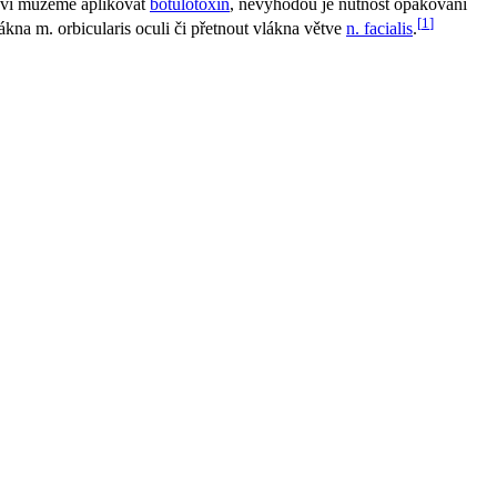
ntovi můžeme aplikovat
botulotoxin
, nevýhodou je nutnost opakování
[
1
]
lákna m. orbicularis oculi či přetnout vlákna větve
n. facialis
.