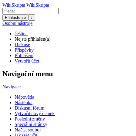
WikiSkripta
WikiSkripta
Přihlaste se
↓
Osobní nástroje
čeština
Nejste přihlášen(a)
Diskuse
Příspěvky
Přihlášení
Vytvořit účet
Navigační menu
Navigace
Nápověda
Nástěnka
Diskusní fórum
Vytvořit nový článek
Poslední změny
Speciální stránky
Načíst soubor
Jak (se) učit