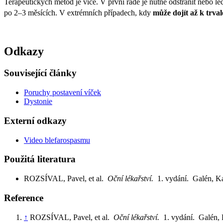
Terapeutických metod je více. V první řadě je nutné odstranit nebo lé
po 2–3 měsících. V extrémních případech, kdy
může dojít až k trva
Odkazy
Související články
Poruchy postavení víček
Dystonie
Externí odkazy
Video blefarospasmu
Použitá literatura
ROZSÍVAL, Pavel, et al.
Oční lékařství.
1. vydání. Galén, 
Reference
↑
ROZSÍVAL, Pavel, et al.
Oční lékařství.
1. vydání. Galén,