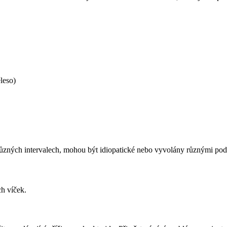
ěleso)
v různých intervalech, mohou být idiopatické nebo vyvolány různými pod
ch víček.