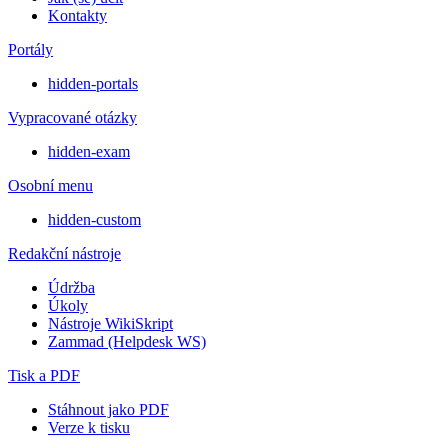
Kontakty
Portály
hidden-portals
Vypracované otázky
hidden-exam
Osobní menu
hidden-custom
Redakční nástroje
Údržba
Úkoly
Nástroje WikiSkript
Zammad (Helpdesk WS)
Tisk a PDF
Stáhnout jako PDF
Verze k tisku