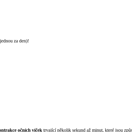
jednou za den)!
ntrakce očních víček
trvající několik sekund až minut, které jsou z