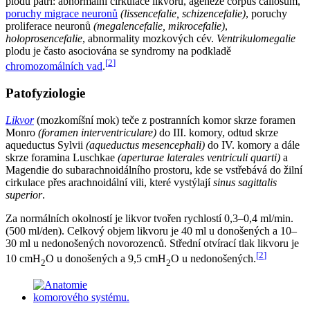
plodu patří: abnormální cirkulace likvoru, ageneze corpus callosum,
poruchy migrace neuronů
(lissencefalie, schizencefalie)
, poruchy
proliferace neuronů
(megalencefalie, mikrocefalie)
,
holoprosencefalie
, abnormality mozkových cév.
Ventrikulomegalie
plodu je často asociována se syndromy na podkladě
[
2
]
chromozomálních vad
.
Patofyziologie
Likvor
(mozkomíšní mok) teče z postranních komor skrze foramen
Monro
(foramen interventriculare)
do III. komory, odtud skrze
aqueductus Sylvii
(aqueductus mesencephali)
do IV. komory a dále
skrze foramina Luschkae
(aperturae laterales ventriculi quarti)
a
Magendie do subarachnoidálního prostoru, kde se vstřebává do žilní
cirkulace přes arachnoidální vili, které vystýlají
sinus sagittalis
superior
.
Za normálních okolností je likvor tvořen rychlostí 0,3–0,4 ml/min.
(500 ml/den). Celkový objem likvoru je 40 ml u donošených a 10–
30 ml u nedonošených novorozenců. Střední otvírací tlak likvoru je
[
2
]
10 cmH
O u donošených a 9,5 cmH
O u nedonošených.
2
2