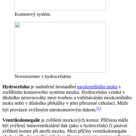
Komorový systém.
Novorozenec s hydrocefalem
Hydrocefalus
je nadměrné hromadění
mozkomíšního moku
s
rozšířením komorového systému mozku. Hydrocefalus vzniká v
důsledku nerovnováhy mezi tvorbou a vstřebáváním mozkomíšního
moku nebo v důsledku překážky v jeho přirozené cirkulaci. Může
[
1
]
být provázen zvýšeným nitrokomorovým tlakem.
Ventrikulomegalie
je zvětšení mozkových komor. Příčinou může
být zvýšený intraventrikulární tlak (jako u hydrocefalu) či pasivní
zvětšení komor při atrofii mozku. Mezi příčiny ventrikulomegalie