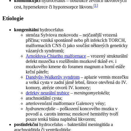
komunikující
hydrocefalus – obstrukce zevních likvorových
[
1
]
cest, hypersekrece či hyporesorpce likvoru.
Etiologie
kongenitální
hydrocefalus
stenóza Sylviova mokovodu – nejčastější vrozená
příčina; vzniká spontánně nebo při infekcích TORCH,
malformacích CNS či jako součást některých geneticky
vázaných syndromů;
Arnoldova-Chiariho malformace
– vrozený strukturální
defekt mozečku s rozšířením mozkové tkáně ev. i
mozkového kmene do foramen magnum a horní etáže
krční páteře;
Dandyův-Walkerův syndrom
– aplazie vermis mozečku
a velká cysta v zadní jámě lební, široce otevřená do IV.
komory, atrézie otvorů IV. komory;
defekty neurální trubice
–
meningomyelokéla
;
arachnoidální cysta;
arteriovenózní malformace Galenovy vény;
hydranencefalie
– poškození koncového mozku v
povodí a. carotis interna; mozkové hemisféry tvoří
pouze tenká blána naplněná likvorem;
postinfekční
hydrocefalus – bakteriální meningitida a
arachnoiditida či ventrikulitida;