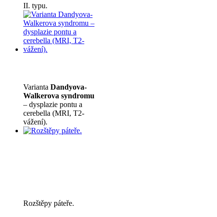
II. typu.
Varianta
Dandyova-
Walkerova syndromu
– dysplazie pontu a
cerebella (MRI, T2-
vážení).
Rozštěpy páteře.