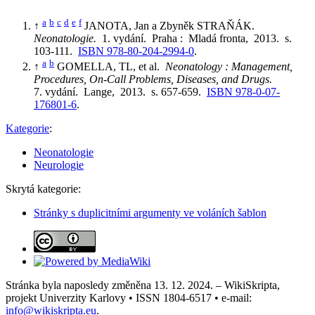
a
b
c
d
e
f
↑
JANOTA, Jan a Zbyněk STRAŇÁK.
Neonatologie.
1. vydání. Praha : Mladá fronta, 2013. s.
103-111.
ISBN 978-80-204-2994-0
.
a
b
↑
GOMELLA, TL, et al.
Neonatology : Management,
Procedures, On-Call Problems, Diseases, and Drugs.
7. vydání. Lange, 2013. s. 657-659.
ISBN 978-0-07-
176801-6
.
Kategorie
:
Neonatologie
Neurologie
Skrytá kategorie:
Stránky s duplicitními argumenty ve voláních šablon
Stránka byla naposledy změněna 13. 12. 2024. – WikiSkripta,
projekt Univerzity Karlovy • ISSN 1804-6517 • e-mail:
info@wikiskripta.eu
.