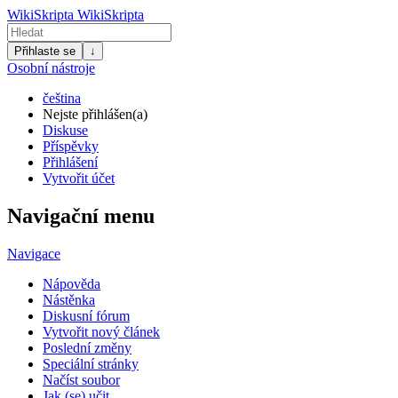
WikiSkripta
WikiSkripta
Přihlaste se
↓
Osobní nástroje
čeština
Nejste přihlášen(a)
Diskuse
Příspěvky
Přihlášení
Vytvořit účet
Navigační menu
Navigace
Nápověda
Nástěnka
Diskusní fórum
Vytvořit nový článek
Poslední změny
Speciální stránky
Načíst soubor
Jak (se) učit