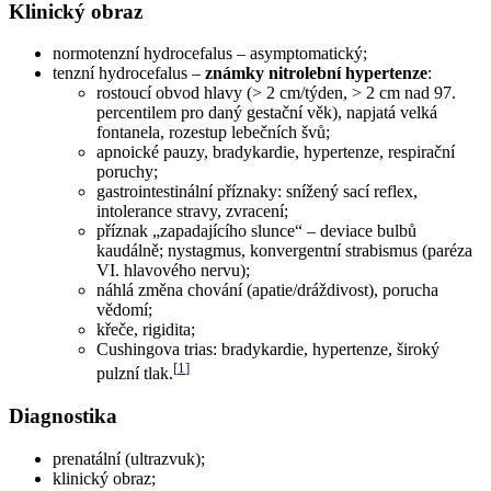
Klinický obraz
normotenzní hydrocefalus – asymptomatický;
tenzní hydrocefalus –
známky nitrolební hypertenze
:
rostoucí obvod hlavy (> 2 cm/týden, > 2 cm nad 97.
percentilem pro daný gestační věk), napjatá velká
fontanela, rozestup lebečních švů;
apnoické pauzy, bradykardie, hypertenze, respirační
poruchy;
gastrointestinální příznaky: snížený sací reflex,
intolerance stravy, zvracení;
příznak „zapadajícího slunce“ – deviace bulbů
kaudálně; nystagmus, konvergentní strabismus (paréza
VI. hlavového nervu);
náhlá změna chování (apatie/dráždivost), porucha
vědomí;
křeče, rigidita;
Cushingova trias: bradykardie, hypertenze, široký
[
1
]
pulzní tlak.
Diagnostika
prenatální (ultrazvuk);
klinický obraz;