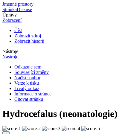
Jmenné prostory
Stránka
Diskuse
Úpravy
Zobrazení
Číst
Zobrazit zdroj
Zobrazit historii
Nástroje
Nástroje
Odkazuje sem
Související změny
Načíst soubor
Verze k tisku
Trvalý odkaz
Informace o stránce
Citovat stránku
Hydrocefalus (neonatologie)