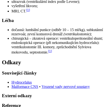
ultrazvuk (ventrikulární index podle Levene);
vyšetření likvoru;
[
1
]
MRI, CT.
Léčba
dočasná: lumbální punkce (odběr 10 – 15 ml/kg), subkutánní
rezervoár, zevní komorová drenáž
(ventrikulostomie)
;
chirurgická – zkratová operace: ventrikuloperitoneální shunt;
endoskopická operace (při nekomunikujícím hydrocefalu):
ventrikulostomie III. komory, zprůchodnění Sylviova
[
1
]
mokovodu, septostomie.
Odkazy
Související články
Hydrocefalus
Malformace CNS
•
Vrozené vady nervové soustavy
Externí odkazy
Reference