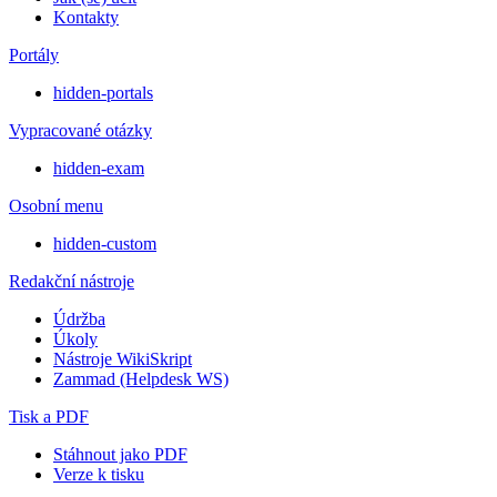
Kontakty
Portály
hidden-portals
Vypracované otázky
hidden-exam
Osobní menu
hidden-custom
Redakční nástroje
Údržba
Úkoly
Nástroje WikiSkript
Zammad (Helpdesk WS)
Tisk a PDF
Stáhnout jako PDF
Verze k tisku