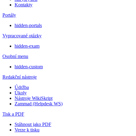
Kontakty
Portály
hidden-portals
Vypracované otázky
hidden-exam
Osobní menu
hidden-custom
Redakční nástroje
Údržba
Úkoly
Nástroje WikiSkript
Zammad (Helpdesk WS)
Tisk a PDF
Stáhnout jako PDF
Verze k tisku