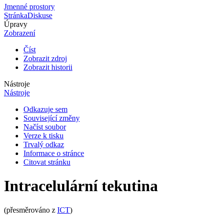
Jmenné prostory
Stránka
Diskuse
Úpravy
Zobrazení
Číst
Zobrazit zdroj
Zobrazit historii
Nástroje
Nástroje
Odkazuje sem
Související změny
Načíst soubor
Verze k tisku
Trvalý odkaz
Informace o stránce
Citovat stránku
Intracelulární tekutina
(přesměrováno z
ICT
)