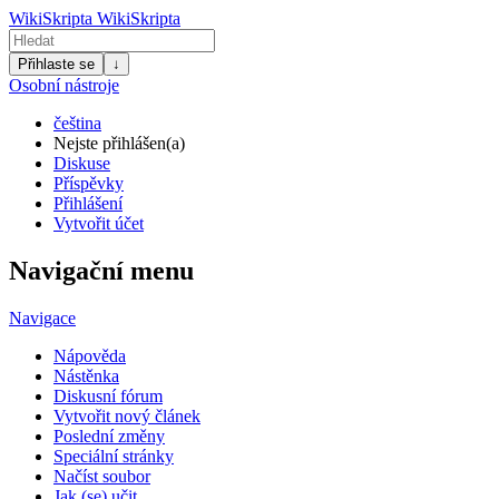
WikiSkripta
WikiSkripta
Přihlaste se
↓
Osobní nástroje
čeština
Nejste přihlášen(a)
Diskuse
Příspěvky
Přihlášení
Vytvořit účet
Navigační menu
Navigace
Nápověda
Nástěnka
Diskusní fórum
Vytvořit nový článek
Poslední změny
Speciální stránky
Načíst soubor
Jak (se) učit