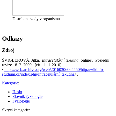
Distribuce vody v organismu
Odkazy
Zdroj
ŠVÍGLEROVÁ, Jitka.
Intracelulární tekutina
[online]. Poslední
revize 18. 2. 2009, [cit. 11.11.2010].
<
https://web.archive.org/web/20160306065550/http://wiki.lfp-
studium.cz/index.php/Intracelulární_tekutina
>.
Kategorie
:
Heslo
Slovník fyziologie
Fyziologie
Skrytá kategorie: