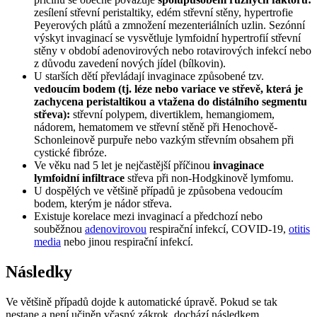
zesílení střevní peristaltiky, edém střevní stěny, hypertrofie
Peyerových plátů a zmnožení mezenteriálních uzlin. Sezónní
výskyt invaginací se vysvětluje lymfoidní hypertrofií střevní
stěny v období adenovirových nebo rotavirových infekcí nebo
z důvodu zavedení nových jídel (bílkovin).
U starších dětí převládají invaginace způsobené tzv.
vedoucím bodem (tj. léze nebo variace ve střevě, která je
zachycena peristaltikou a vtažena do distálního segmentu
střeva):
střevní polypem, divertiklem, hemangiomem,
nádorem, hematomem ve střevní stěně při Henochově-
Schonleinově purpuře nebo vazkým střevním obsahem při
cystické fibróze.
Ve věku nad 5 let je nejčastější příčinou
invaginace
lymfoidní infiltrace
střeva při non-Hodgkinově lymfomu.
U dospělých ve většině případů je způsobena vedoucím
bodem, kterým je nádor střeva.
Existuje korelace mezi invaginací a předchozí nebo
souběžnou
adenovirovou
respirační infekcí, COVID-19,
otitis
media
nebo jinou respirační infekcí.
Následky
Ve většině případů dojde k automatické úpravě. Pokud se tak
nestane a není učiněn včasný zákrok, dochází následkem