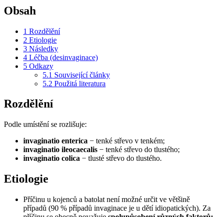
Obsah
1
Rozdělění
2
Etiologie
3
Následky
4
Léčba (desinvaginace)
5
Odkazy
5.1
Související články
5.2
Použitá literatura
Rozdělění
Podle umístění se rozlišuje:
invaginatio enterica
− tenké střevo v tenkém;
invaginatio ileocaecalis
− tenké střevo do tlustého;
invaginatio colica
− tlusté střevo do tlustého.
Etiologie
Příčinu u kojenců a batolat není možné určit ve většině
případů (90 % případů invaginace je u dětí idiopatických). Za
příčinu se obecně považuje
spolupůsobení různých faktorů: