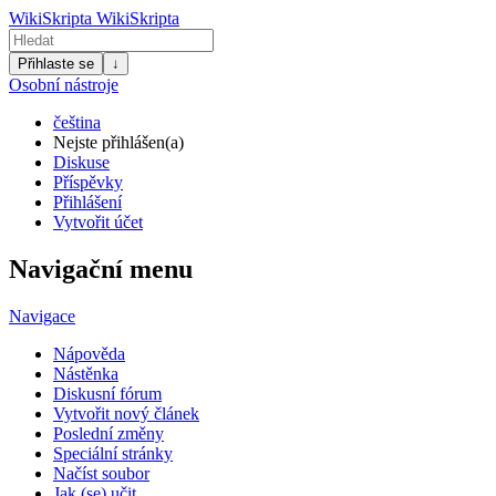
WikiSkripta
WikiSkripta
Přihlaste se
↓
Osobní nástroje
čeština
Nejste přihlášen(a)
Diskuse
Příspěvky
Přihlášení
Vytvořit účet
Navigační menu
Navigace
Nápověda
Nástěnka
Diskusní fórum
Vytvořit nový článek
Poslední změny
Speciální stránky
Načíst soubor
Jak (se) učit