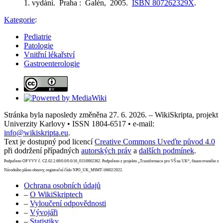
1. vydání. Praha : Galén, 2005.
ISBN 807262329X
.
Kategorie
:
Pediatrie
Patologie
Vnitřní lékařství
Gastroenterologie
Stránka byla naposledy změněna 27. 6. 2026. – WikiSkripta, projekt
Univerzity Karlovy • ISSN 1804-6517 • e-mail:
info@wikiskripta.eu
.
Text je dostupný pod licencí
Creative Commons Uveďte původ 4.0
při dodržení případných
autorských práv
a
dalších podmínek
.
Podpořeno OP VVV č. CZ.02.2.69/0.0/0.0/16_015/0002362. Podpořeno z projektu „Transformace pro VŠ na UK“, financovaného z
Národního plánu obnovy, registrační číslo NPO_UK_MSMT-16602/2022.
Ochrana osobních údajů
–
O WikiSkriptech
–
Vyloučení odpovědnosti
–
Vývojáři
–
Statistiky