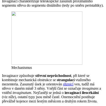
Invaginaci charakterizuje teleskopické zasunutí proximálního
segmentu střeva do segmentu distálního (tedy po směru peristaltiky).
Mechanismus
Invaginace způsobuje
střevní neprůchodnost
, při které se
kombinuje mechanická obstrukce se
strangulací
vtaženého
mezenteria. Zasunutý úsek je orientován
sliznicí
ven, tudíž má
střevo v daném místě 3 stěny. Vnější část se označuje
invaginans
a
vnitřní
invaginatum.
Nejčastěji se jedná o
invaginaci ileocékální
(viz níže), ostatní typy jsou méně časté. Onemocnění postihuje
převážně kojence mezi šestým měsícem a druhým rokem života.