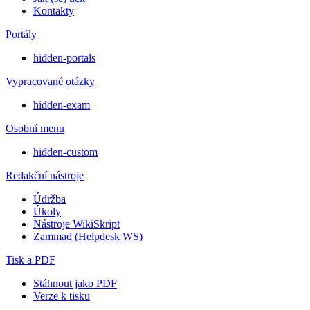
Kontakty
Portály
hidden-portals
Vypracované otázky
hidden-exam
Osobní menu
hidden-custom
Redakční nástroje
Údržba
Úkoly
Nástroje WikiSkript
Zammad (Helpdesk WS)
Tisk a PDF
Stáhnout jako PDF
Verze k tisku