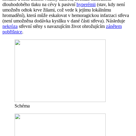
dlouhodobého tlaku na cévy k pasivní
hyperémii
(stav, kdy není
umožněn odtok krve žilami, což vede k jejímu lokálnímu
hromadění), která může eskalovat v hemoragickou infarzaci střeva
(není umožněna dodávka kyslíku v dané části střeva). Následuje
nekróza
střevní stěny s navazujícím život ohrožujícím
zánětem
pobřišnice
.
Schéma