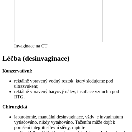
Invaginace na CT
Léčba (desinvaginace)
Konzervativní:
rektálně vpravený vodný roztok, který sledujeme pod
ultrazvukem;
rektálně vpravený baryový nálev, insuflace vzduchu pod
RTG.
Chirurgická
laparotomie, manuální desinvaginace, vždy je invaginatum
vytlačováno, nikdy vytahováno. Tažením může dojít k
porušení integriti střevní stěny, ruptuře