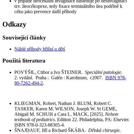
v případě ileocékální invaginace následuje po desinvaginaci
tzv. ileocékopexe, tedy fixace terminálního ilea podélně k
céku jako prevence další příhody
Odkazy
Související články
Náhlé příhody břišní u dětí
Použitá literatura
POVÝŠIL, Ctibor a Ivo ŠTEINER.
Speciální patologie.
2. vydání. Praha : Galén : Karolinum, c2007.
ISBN 978-
80-7262-494-2
.
KLIEGMAN, Robert, Nathan J. BLUM, Robert C.
TASKER, Karen M. WILSON, Joseph W. St GEME,
Abigail M. SCHUH a Cara L. MACK, [2025].
Nelson
textbook of pediatrics
. Edition 22. Philadelphia, PA: Elsevier.
ISBN 978-0-323-88305-4.
ŠNAJDAUF, Jiří a Richard ŠKÁBA.
Dětská chirurgie.