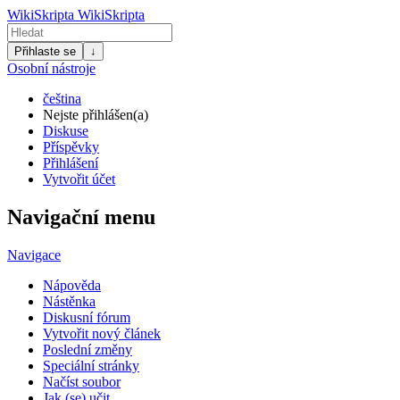
WikiSkripta
WikiSkripta
Přihlaste se
↓
Osobní nástroje
čeština
Nejste přihlášen(a)
Diskuse
Příspěvky
Přihlášení
Vytvořit účet
Navigační menu
Navigace
Nápověda
Nástěnka
Diskusní fórum
Vytvořit nový článek
Poslední změny
Speciální stránky
Načíst soubor
Jak (se) učit