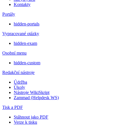
Kontakty
Portály
hidden-portals
Vypracované otázky
hidden-exam
Osobní menu
hidden-custom
Redakční nástroje
Údržba
Úkoly
Nástroje WikiSkript
Zammad (Helpdesk WS)
Tisk a PDF
Stáhnout jako PDF
Verze k tisku