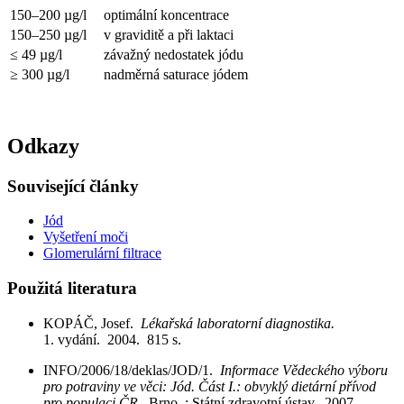
150–200 µg/l
optimální koncentrace
150–250 µg/l
v graviditě a při laktaci
≤ 49 µg/l
závažný nedostatek jódu
≥ 300 µg/l
nadměrná saturace jódem
Odkazy
Související články
Jód
Vyšetření moči
Glomerulární filtrace
Použitá literatura
KOPÁČ, Josef.
Lékařská laboratorní diagnostika.
1. vydání. 2004. 815 s.
INFO/2006/18/deklas/JOD/1.
Informace Vědeckého výboru
pro potraviny ve věci: Jód. Část I.: obvyklý dietární přívod
pro populaci ČR
. Brno : Státní zdravotní ústav. 2007.