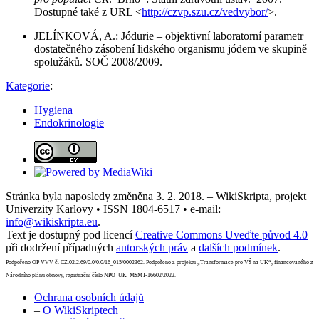
Dostupné také z URL <
http://czvp.szu.cz/vedvybor/
>.
JELÍNKOVÁ, A.: Jódurie – objektivní laboratorní parametr
dostatečného zásobení lidského organismu jódem ve skupině
spolužáků. SOČ 2008/2009.
Kategorie
:
Hygiena
Endokrinologie
Stránka byla naposledy změněna 3. 2. 2018. – WikiSkripta, projekt
Univerzity Karlovy • ISSN 1804-6517 • e-mail:
info@wikiskripta.eu
.
Text je dostupný pod licencí
Creative Commons Uveďte původ 4.0
při dodržení případných
autorských práv
a
dalších podmínek
.
Podpořeno OP VVV č. CZ.02.2.69/0.0/0.0/16_015/0002362. Podpořeno z projektu „Transformace pro VŠ na UK“, financovaného z
Národního plánu obnovy, registrační číslo NPO_UK_MSMT-16602/2022.
Ochrana osobních údajů
–
O WikiSkriptech