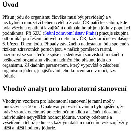
Úvod
Přísun jódu do organismu člověka musí být pravidelný a v
nezbytném množství během celého života. ČR patří ke státům, kde
byla všechna opatření k zajištění optimálního příjmu jódu v populaci
podniknuta. Při SZU (
Státní zdravotní ústav Praha
) pracuje skupina
odborníků pro řešení jódového deficitu v ČR, každoročně vyhlašuje
6. březen Dnem jódu. Případy závažného nedostatku jódu spojené s
rizikem zdravotních poruch jsou v našich poměrech raritní,
pozornost se soustřeďuje spíše na sledování souvislostí možného
poškození organismu vlivem nadměrného přísunu jódu do
organismu. Základním parametrem, který vypovídá o zásobení
organismu jódem, je zjišťování jeho koncentrace v moči, tzv.
jódurie.
Vhodný analyt pro laboratorní stanovení
Vhodným vzorkem pro laboratorní stanovení je ranní moč v
množství cca 50 ml. Opakovaným vyšetřováním bylo zjištěno, že
právě vzorek odebraný po celonočním klidu a lačnění dosahuje
individuálně nejvyšších hodnot jódurie, vzorky odebrané a
vyšetřené u téhož jedince s každým dalším močením vykazují vždy
nižší a nižší hodnoty jódurie.