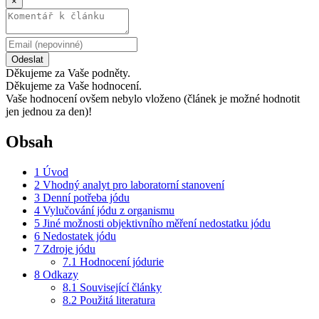
×
Odeslat
Děkujeme za Vaše podněty.
Děkujeme za Vaše hodnocení.
Vaše hodnocení ovšem nebylo vloženo (článek je možné hodnotit
jen jednou za den)!
Obsah
1
Úvod
2
Vhodný analyt pro laboratorní stanovení
3
Denní potřeba jódu
4
Vylučování jódu z organismu
5
Jiné možnosti objektivního měření nedostatku jódu
6
Nedostatek jódu
7
Zdroje jódu
7.1
Hodnocení jódurie
8
Odkazy
8.1
Související články
8.2
Použitá literatura