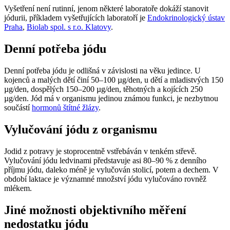
Vyšetření není rutinní, jenom některé laboratoře dokáží stanovit
jódurii, příkladem vyšetřujících laboratoří je
Endokrinologický ústav
Praha
,
Biolab spol. s r.o. Klatovy
.
Denní potřeba jódu
Denní potřeba jódu je odlišná v závislosti na věku jedince. U
kojenců a malých dětí činí 50–100 µg/den, u dětí a mladistvých 150
µg/den, dospělých 150–200 µg/den, těhotných a kojících 250
µg/den. Jód má v organismu jedinou známou funkci, je nezbytnou
součástí
hormonů štítné žlázy
.
Vylučování jódu z organismu
Jodid z potravy je stoprocentně vstřebáván v tenkém střevě.
Vylučování jódu ledvinami představuje asi 80–90 % z denního
příjmu jódu, daleko méně je vylučován stolicí, potem a dechem. V
období laktace je významné množství jódu vylučováno rovněž
mlékem.
Jiné možnosti objektivního měření
nedostatku jódu