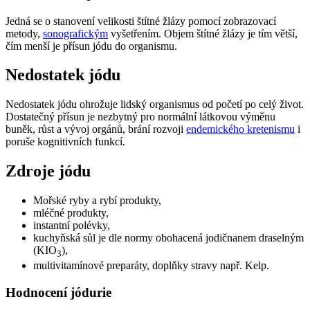
Jedná se o stanovení velikosti štítné žlázy pomocí zobrazovací
metody,
sonografickým
vyšetřením. Objem štítné žlázy je tím větší,
čím menší je přísun jódu do organismu.
Nedostatek jódu
Nedostatek jódu ohrožuje lidský organismus od početí po celý život.
Dostatečný přísun je nezbytný pro normální látkovou výměnu
buněk, růst a vývoj orgánů, brání rozvoji
endemického kretenismu
i
poruše kognitivních funkcí.
Zdroje jódu
Mořské ryby a rybí produkty,
mléčné produkty,
instantní polévky,
kuchyňská sůl je dle normy obohacená jodičnanem draselným
(KIO
),
3
multivitamínové preparáty, doplňky stravy např. Kelp.
Hodnocení jódurie