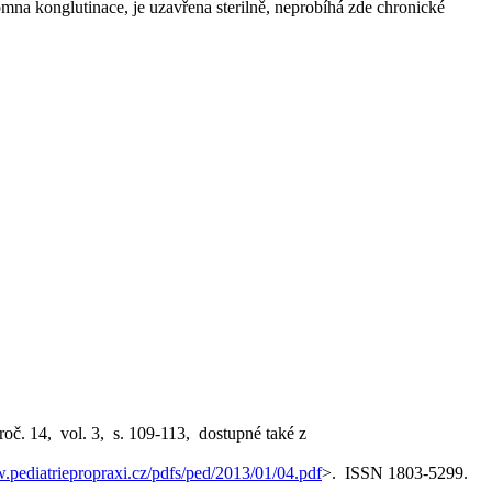
mna konglutinace, je uzavřena sterilně, neprobíhá zde chronické
roč. 14, vol. 3, s. 109-113, dostupné také z
.pediatriepropraxi.cz/pdfs/ped/2013/01/04.pdf
>. ISSN 1803-5299.