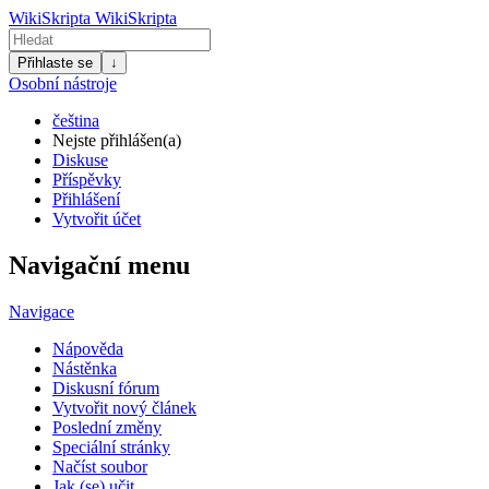
WikiSkripta
WikiSkripta
Přihlaste se
↓
Osobní nástroje
čeština
Nejste přihlášen(a)
Diskuse
Příspěvky
Přihlášení
Vytvořit účet
Navigační menu
Navigace
Nápověda
Nástěnka
Diskusní fórum
Vytvořit nový článek
Poslední změny
Speciální stránky
Načíst soubor
Jak (se) učit