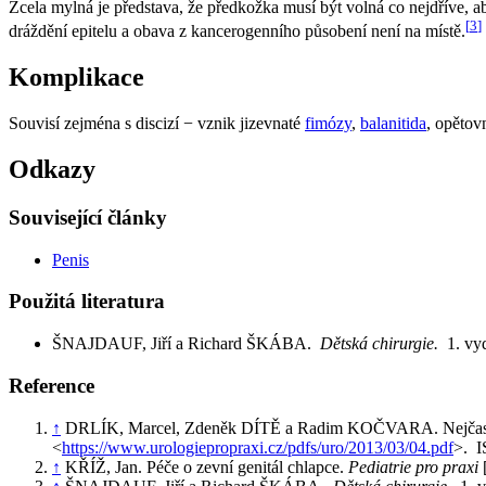
Zcela mylná je představa, že předkožka musí být volná co nejdříve, 
[
3
]
dráždění epitelu a obava z kancerogenního působení není na místě.
Komplikace
Souvisí zejména s discizí − vznik jizevnaté
fimózy
,
balanitida
, opětov
Odkazy
Související články
Penis
Použitá literatura
ŠNAJDAUF, Jiří a Richard ŠKÁBA.
Dětská chirurgie.
1. vy
Reference
↑
DRLÍK, Marcel, Zdeněk DÍTĚ a Radim KOČVARA. Nejčastěj
<
https://www.urologiepropraxi.cz/pdfs/uro/2013/03/04.pdf
>. 
↑
KŘÍŽ, Jan. Péče o zevní genitál chlapce.
Pediatrie pro praxi
[