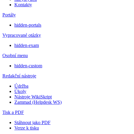
Kontakty
Portály
hidden-portals
Vypracované otázky
hidden-exam
Osobní menu
hidden-custom
Redakční nástroje
Údržba
Úkoly
Nástroje WikiSkript
Zammad (Helpdesk WS)
Tisk a PDF
Stáhnout jako PDF
Verze k tisku