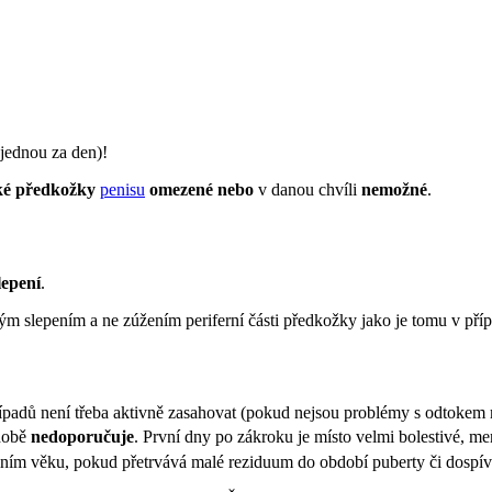
jednou za den)!
oké předkožky
penisu
omezené nebo
v danou chvíli
nemožné
.
lepení
.
m slepením a ne zúžením periferní části předkožky jako je tomu v pří
padů není třeba aktivně zasahovat (pokud nejsou problémy s odtokem m
době
nedoporučuje
. První dny po zákroku je místo velmi bolestivé, m
ím věku, pokud přetrvává malé reziduum do období puberty či dospíván