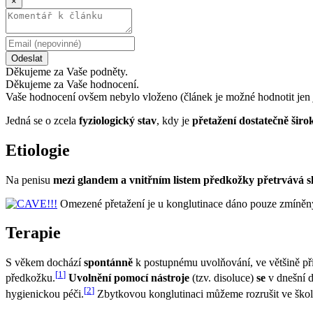
×
Odeslat
Děkujeme za Vaše podněty.
Děkujeme za Vaše hodnocení.
Vaše hodnocení ovšem nebylo vloženo (článek je možné hodnotit jen 
Jedná se o zcela
fyziologický stav
, kdy je
přetažení dostatečně šir
Etiologie
Na penisu
mezi glandem a vnitřním listem předkožky přetrvává s
Omezené přetažení je u konglutinace dáno pouze zmíněný
Terapie
S věkem dochází
spontánně
k postupnému uvolňování, ve většině pří
[
1
]
předkožku.
Uvolnění pomocí nástroje
(tzv. disoluce)
se
v dnešní 
[
2
]
hygienickou péči.
Zbytkovou konglutinaci můžeme rozrušit ve školn