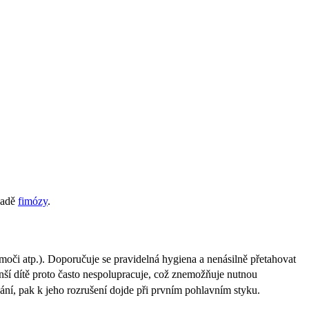
padě
fimózy
.
oči atp.). Doporučuje se pravidelná hygiena a nenásilně přetahovat
enší dítě proto často nespolupracuje, což znemožňuje nutnou
í, pak k jeho rozrušení dojde při prvním pohlavním styku.