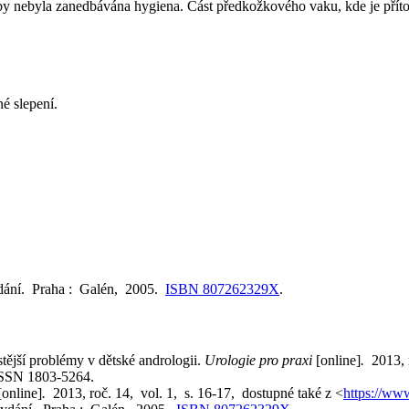
aby nebyla zanedbávána hygiena. Část předkožkového vaku, kde je příto
né slepení.
dání. Praha : Galén, 2005.
ISBN 807262329X
.
ší problémy v dětské andrologii.
Urologie pro praxi
[online]
.
2013, 
ISSN 1803-5264.
online]
.
2013, roč. 14, vol. 1, s. 16-17, dostupné také z <
https://www