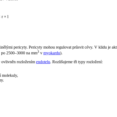
 r × l
inělými pericyty. Pericyty mohou regulovat průsvit cévy. V klidu je a
3
ch po 2500–3000 na mm
v
myokardu
).
je ovlivněn rozložením
endotelu
. Rozlišujeme tři typy rozložení:
í molekuly,
my.