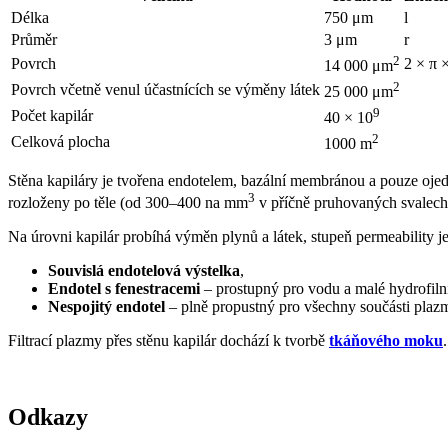
Délka
750 μm
l
Průměr
3 μm
r
2
Povrch
2 × π ×
14 000 μm
2
Povrch včetně venul účastnících se výměny látek
25 000 μm
9
Počet kapilár
40 × 10
2
Celková plocha
1000 m
Stěna kapiláry je tvořena endotelem, bazální membránou a pouze ojed
3
rozloženy po těle (od 300–400 na mm
v příčně pruhovaných svale
Na úrovni kapilár probíhá výměn plynů a látek, stupeň permeability 
Souvislá endotelová výstelka
,
Endotel s fenestracemi
– prostupný pro vodu a malé hydrofiln
Nespojitý endotel
– plně propustný pro všechny součásti plaz
Filtrací plazmy přes stěnu kapilár dochází k tvorbě
tkáňového moku
.
Odkazy