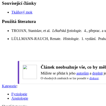
Související články
Tkáňový mok
Použitá literatura
TROJAN, Stanislav, et al.
Lékařská fyziologie.
4., přeprac. a
LÜLLMANN-RAUCH, Renate.
Histologie.
1. vydání. Pra
Článek neobsahuje vše, co by měl
Můžete se přidat k jeho
autorům
a
doplnit
je
O vhodných změnách se lze poradit v
diskusi
.
Kategorie
:
Fyziologie
Angiologie