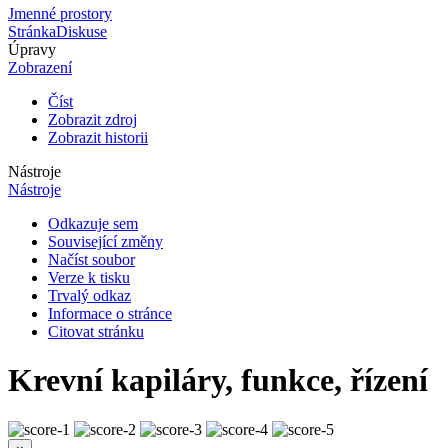
Jmenné prostory
Stránka
Diskuse
Úpravy
Zobrazení
Číst
Zobrazit zdroj
Zobrazit historii
Nástroje
Nástroje
Odkazuje sem
Související změny
Načíst soubor
Verze k tisku
Trvalý odkaz
Informace o stránce
Citovat stránku
Krevní kapiláry, funkce, řízení