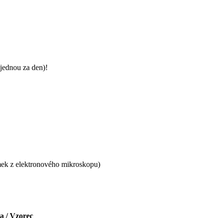
jednou za den)!
nímek z elektronového mikroskopu)
a / Vzorec