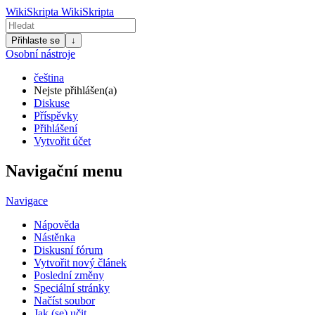
WikiSkripta
WikiSkripta
Přihlaste se
↓
Osobní nástroje
čeština
Nejste přihlášen(a)
Diskuse
Příspěvky
Přihlášení
Vytvořit účet
Navigační menu
Navigace
Nápověda
Nástěnka
Diskusní fórum
Vytvořit nový článek
Poslední změny
Speciální stránky
Načíst soubor
Jak (se) učit