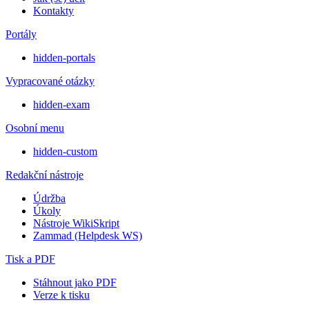
Kontakty
Portály
hidden-portals
Vypracované otázky
hidden-exam
Osobní menu
hidden-custom
Redakční nástroje
Údržba
Úkoly
Nástroje WikiSkript
Zammad (Helpdesk WS)
Tisk a PDF
Stáhnout jako PDF
Verze k tisku