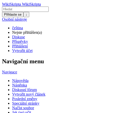
WikiSkripta
WikiSkripta
Přihlaste se
↓
Osobní nástroje
čeština
Nejste přihlášen(a)
Diskuse
Příspěvky
Přihlášení
Vytvořit účet
Navigační menu
Navigace
Nápověda
Nástěnka
Diskusní fórum
Vytvořit nový článek
Poslední změny
Speciální stránky
Načíst soubor
Jak (se) učit