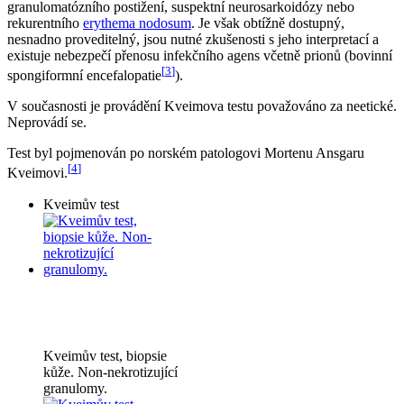
granulomatózního postižení, suspektní neurosarkoidózy nebo
rekurentního
erythema nodosum
. Je však obtížně dostupný,
nesnadno proveditelný, jsou nutné zkušenosti s jeho interpretací a
existuje nebezpečí přenosu infekčního agens včetně prionů (bovinní
[
3
]
spongiformní encefalopatie
).
V současnosti je provádění Kveimova testu považováno za neetické.
Neprovádí se.
Test byl pojmenován po norském patologovi Mortenu Ansgaru
[
4
]
Kveimovi.
Kveimův test
Kveimův test, biopsie
kůže. Non-nekrotizující
granulomy.