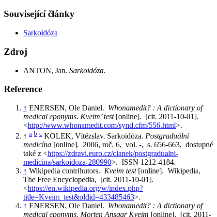
Související články
Sarkoidóza
Zdroj
ANTON, Jan.
Sarkoidóza
.
Reference
↑
ENERSEN, Ole Daniel.
Whonamedit? : A dictionary of
medical eponyms. Kveim’ test
[online]. [cit. 2011-10-01].
<
http://www.whonamedit.com/synd.cfm/556.html
>.
a
b
c
↑
KOLEK, Vítězslav. Sarkoidóza.
Postgraduální
medicína
[online]
.
2006, roč. 6, vol. -, s. 656-663, dostupné
také z <
https://zdravi.euro.cz/clanek/postgradualni-
medicina/sarkoidoza-280990
>. ISSN 1212-4184.
↑
Wikipedia contributors.
Kveim test
[online]. Wikipedia,
The Free Encyclopedia, [cit. 2011-10-01].
<
https://en.wikipedia.org/w/index.php?
title=Kveim_test&oldid=433485463
>.
↑
ENERSEN, Ole Daniel.
Whonamedit? : A dictionary of
medical eponyms. Morten Ansgar Kveim
[online]. [cit. 2011-