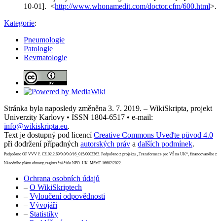
10-01]. <
http://www.whonamedit.com/doctor.cfm/600.html
>.
Kategorie
:
Pneumologie
Patologie
Revmatologie
Stránka byla naposledy změněna 3. 7. 2019. – WikiSkripta, projekt
Univerzity Karlovy • ISSN 1804-6517 • e-mail:
info@wikiskripta.eu
.
Text je dostupný pod licencí
Creative Commons Uveďte původ 4.0
při dodržení případných
autorských práv
a
dalších podmínek
.
Podpořeno OP VVV č. CZ.02.2.69/0.0/0.0/16_015/0002362. Podpořeno z projektu „Transformace pro VŠ na UK“, financovaného z
Národního plánu obnovy, registrační číslo NPO_UK_MSMT-16602/2022.
Ochrana osobních údajů
–
O WikiSkriptech
–
Vyloučení odpovědnosti
–
Vývojáři
–
Statistiky