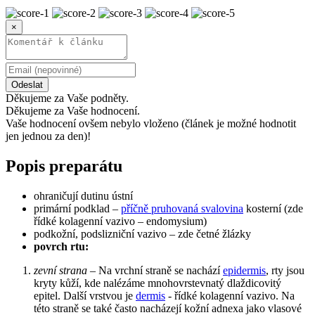
×
Odeslat
Děkujeme za Vaše podněty.
Děkujeme za Vaše hodnocení.
Vaše hodnocení ovšem nebylo vloženo (článek je možné hodnotit
jen jednou za den)!
Popis preparátu
ohraničují dutinu ústní
primární podklad –
příčně pruhovaná svalovina
kosterní (zde
řídké kolagenní vazivo – endomysium)
podkožní, podslizniční vazivo – zde četné žlázky
povrch rtu:
zevní strana
– Na vrchní straně se nachází
epidermis
, rty jsou
kryty kůží, kde nalézáme mnohovrstevnatý dlaždicovitý
epitel. Další vrstvou je
dermis
- řídké kolagenní vazivo. Na
této straně se také často nacházejí kožní adnexa jako vlasové