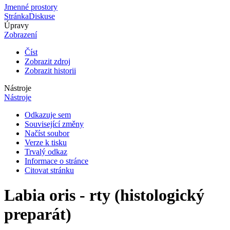
Jmenné prostory
Stránka
Diskuse
Úpravy
Zobrazení
Číst
Zobrazit zdroj
Zobrazit historii
Nástroje
Nástroje
Odkazuje sem
Související změny
Načíst soubor
Verze k tisku
Trvalý odkaz
Informace o stránce
Citovat stránku
Labia oris - rty (histologický
preparát)