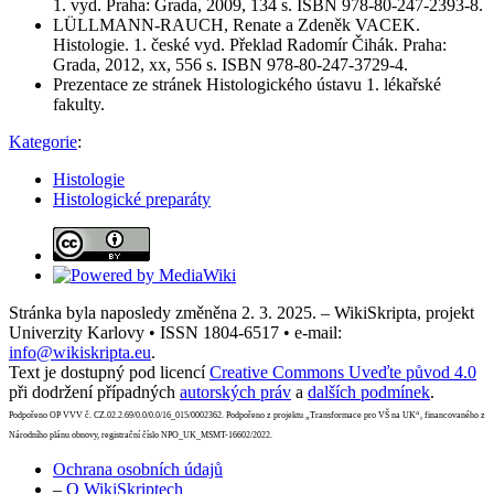
1. vyd. Praha: Grada, 2009, 134 s. ISBN 978-80-247-2393-8.
LÜLLMANN-RAUCH, Renate a Zdeněk VACEK.
Histologie. 1. české vyd. Překlad Radomír Čihák. Praha:
Grada, 2012, xx, 556 s. ISBN 978-80-247-3729-4.
Prezentace ze stránek Histologického ústavu 1. lékařské
fakulty.
Kategorie
:
Histologie
Histologické preparáty
Stránka byla naposledy změněna 2. 3. 2025. – WikiSkripta, projekt
Univerzity Karlovy • ISSN 1804-6517 • e-mail:
info@wikiskripta.eu
.
Text je dostupný pod licencí
Creative Commons Uveďte původ 4.0
při dodržení případných
autorských práv
a
dalších podmínek
.
Podpořeno OP VVV č. CZ.02.2.69/0.0/0.0/16_015/0002362. Podpořeno z projektu „Transformace pro VŠ na UK“, financovaného z
Národního plánu obnovy, registrační číslo NPO_UK_MSMT-16602/2022.
Ochrana osobních údajů
–
O WikiSkriptech