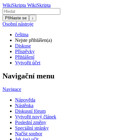
WikiSkripta
WikiSkripta
Přihlaste se
↓
Osobní nástroje
čeština
Nejste přihlášen(a)
Diskuse
Příspěvky
Přihlášení
Vytvořit účet
Navigační menu
Navigace
Nápověda
Nástěnka
Diskusní fórum
Vytvořit nový článek
Poslední změny
Speciální stránky
Načíst soubor
Jak (se) učit