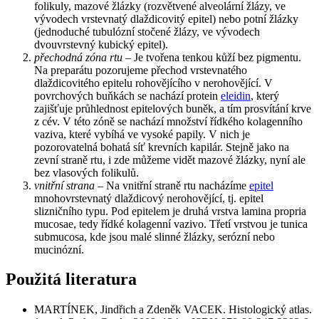
folikuly, mazové žlázky (rozvětvené alveolární žlázy, ve
vývodech vrstevnatý dlaždicovitý epitel) nebo potní žlázky
(jednoduché tubulózní stočené žlázy, ve vývodech
dvouvrstevný kubický epitel).
přechodná zóna rtu
– Je tvořena tenkou kůží bez pigmentu.
Na preparátu pozorujeme přechod vrstevnatého
dlaždicovitého epitelu rohovějícího v nerohovějící. V
povrchových buňkách se nachází protein
eleidin
, který
zajišťuje průhlednost epitelových buněk, a tím prosvítání krve
z cév. V této zóně se nachází množství řídkého kolagenního
vaziva, které vybíhá ve vysoké papily. V nich je
pozorovatelná bohatá síť krevních kapilár. Stejně jako na
zevní straně rtu, i zde můžeme vidět mazové žlázky, nyní ale
bez vlasových folikulů.
vnitřní strana
– Na vnitřní straně rtu nacházíme
epitel
mnohovrstevnatý dlaždicový nerohovějící, tj. epitel
slizničního typu. Pod epitelem je druhá vrstva lamina propria
mucosae, tedy řídké kolagenní vazivo. Třetí vrstvou je tunica
submucosa, kde jsou malé slinné žlázky, serózní nebo
mucinózní.
Použitá literatura
MARTÍNEK, Jindřich a Zdeněk VACEK. Histologický atlas.