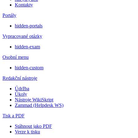
Kontakty
Portály
hidden-portals
Vypracované otázky
hidden-exam
Osobní menu
hidden-custom
Redakční nástroje
Údržba
Úkoly
Nástroje WikiSkript
Zammad (Helpdesk WS)
Tisk a PDF
Stáhnout jako PDF
Verze k tisku