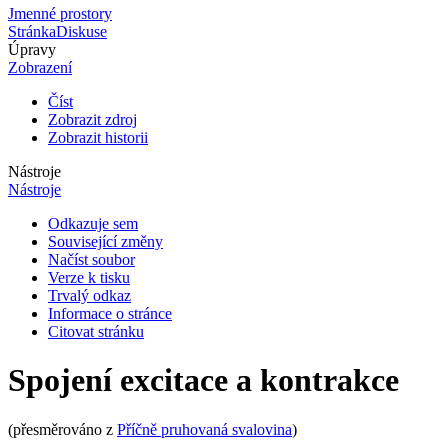
Jmenné prostory
Stránka
Diskuse
Úpravy
Zobrazení
Číst
Zobrazit zdroj
Zobrazit historii
Nástroje
Nástroje
Odkazuje sem
Související změny
Načíst soubor
Verze k tisku
Trvalý odkaz
Informace o stránce
Citovat stránku
Spojení excitace a kontrakce
(přesměrováno z
Příčně pruhovaná svalovina
)