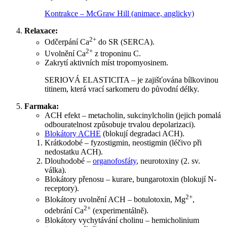
Kontrakce – McGraw Hill (animace, anglicky)
Relaxace:
2+
Odčerpání Ca
do SR (SERCA).
2+
Uvolnění Ca
z troponinu C.
Zakrytí aktivních míst tropomyosinem.
SERIOVÁ ELASTICITA – je zajišťována bílkovinou
titinem, která vrací sarkomeru do původní délky.
Farmaka:
ACH efekt – metacholin, sukcinylcholin (jejich pomalá
odbouratelnost způsobuje trvalou depolarizaci).
Blokátory ACHE
(blokují degradaci ACH).
Krátkodobé – fyzostigmin, neostigmin (léčivo při
nedostatku ACH).
Dlouhodobé –
organofosfáty
, neurotoxiny (2. sv.
válka).
Blokátory přenosu – kurare, bungarotoxin (blokují N-
receptory).
2+
Blokátory uvolnění ACH – botulotoxin, Mg
,
2+
odebrání Ca
(experimentálně).
Blokátory vychytávání cholinu – hemicholinium