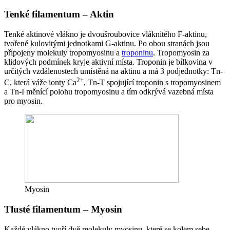
Tenké filamentum – Aktin
Tenké aktinové vlákno je dvoušroubovice vláknitého F-aktinu,
tvořené kulovitými jednotkami G-aktinu. Po obou stranách jsou
připojeny molekuly tropomyosinu a
troponinu
. Tropomyosin za
klidových podmínek kryje aktivní místa. Troponin je bílkovina v
určitých vzdálenostech umístěná na aktinu a má 3 podjednotky: Tn-
2+
C, která váže ionty Ca
, Tn-T spojující troponin s tropomyosinem
a Tn-I měnící polohu tropomyosinu a tím odkrývá vazebná místa
pro myosin.
Myosin
Tlusté filamentum – Myosin
Každé vlákno tvoří dvě molekuly myosinu, které se kolem sebe