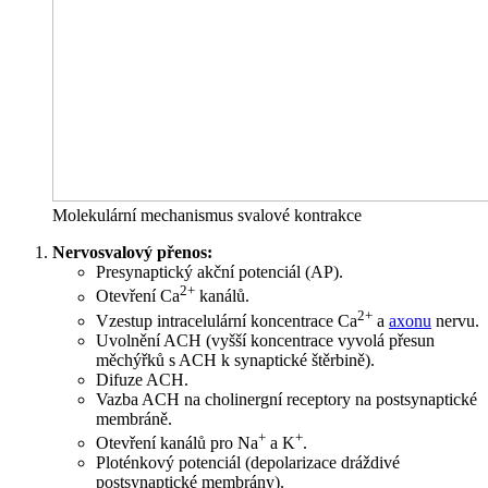
Molekulární mechanismus svalové kontrakce
Nervosvalový přenos:
Presynaptický akční potenciál (AP).
2+
Otevření Ca
kanálů.
2+
Vzestup intracelulární koncentrace Ca
a
axonu
nervu.
Uvolnění ACH (vyšší koncentrace vyvolá přesun
měchýřků s ACH k synaptické štěrbině).
Difuze ACH.
Vazba ACH na cholinergní receptory na postsynaptické
membráně.
+
+
Otevření kanálů pro Na
a K
.
Ploténkový potenciál (depolarizace dráždivé
postsynaptické membrány).