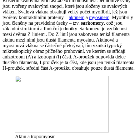
Kosterní svalovina tvoří asi 40 % hmotnosti těla. Jednotlivé svaly
jsou tvořeny svalovými snopci, které jsou složeny ze svalových
vláken. Svalová vlákna obsahují velký počet myofibril, jež jsou
tvořeny kontraktilními proteiny –
aktinem
a
myosinem
. Myofibrily
jsou členěny na pravidelné úseky – tzv.
sarkomery
, což jsou
základní strukturní a funkční jednotky. Sarkomera je vzdálenost
mezi dvěma Z-liniemi. Do Z-linií jsou zakotvena tenká filamenta
aktinu mezi nimi jsou tlustá filamenta myosinu. Aktinová a
myosinová vlákna se částečně překrývají, tím vzniká typický
mikroskopický obraz příčného pruhování, ve kterém se střídají
anizotropní (A) a izotropní (I) části. A-proužek odpovídá délce
tlustého filamenta, I-proužek je ta část, kde jsou jen tenká filamenta.
H-proužek, střední část A-proužku obsahuje pouze tlustá filamenta.
Aktin a tropomyosin