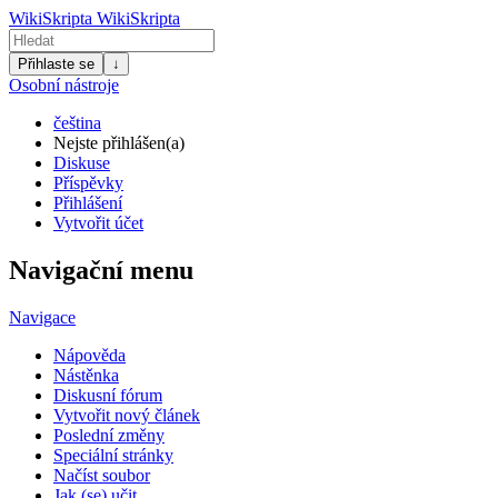
WikiSkripta
WikiSkripta
Přihlaste se
↓
Osobní nástroje
čeština
Nejste přihlášen(a)
Diskuse
Příspěvky
Přihlášení
Vytvořit účet
Navigační menu
Navigace
Nápověda
Nástěnka
Diskusní fórum
Vytvořit nový článek
Poslední změny
Speciální stránky
Načíst soubor
Jak (se) učit