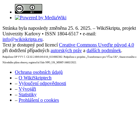
Stránka byla naposledy změněna 25. 6. 2025. – WikiSkripta, projekt
Univerzity Karlovy • ISSN 1804-6517 • e-mail:
info@wikiskripta.eu
.
Text je dostupný pod licencí
Creative Commons Uveďte původ 4.0
při dodržení případných
autorských práv
a
dalších podmínek
.
Podpořeno OP VVV č. CZ.02.2.69/0.0/0.0/16_015/0002362. Podpořeno z projektu „Transformace pro VŠ na UK“, financovaného z
Národního plánu obnovy, registrační číslo NPO_UK_MSMT-16602/2022.
Ochrana osobních údajů
–
O WikiSkriptech
–
Vyloučení odpovědnosti
–
Vývojáři
–
Statistiky
–
Prohlášení o cookies