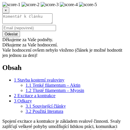
×
Odeslat
Děkujeme za Vaše podněty.
Děkujeme za Vaše hodnocení.
Vaše hodnocení ovšem nebylo vloženo (článek je možné hodnotit
jen jednou za den)!
Obsah
1
Stavba kosterní svaloviny
1.1
Tenké filamentum – Aktin
1.2
Tlusté filamentum – Myosin
2
Excitace a kontrakce
3
Odkazy
3.1
Související články
3.2
Použitá literatura
Spojení excitace a kontrakce je základem svalové činnosti. Svaly
zajišťují veškeré pohyby umožňující lidskou práci, komunikaci