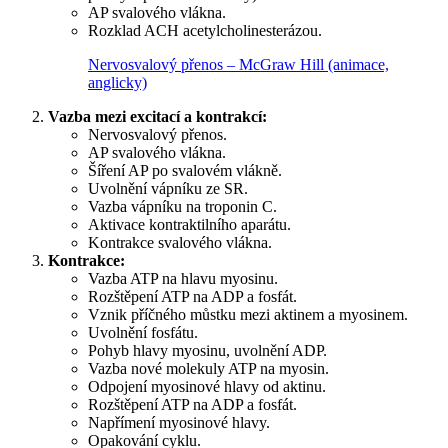
AP svalového vlákna.
Rozklad ACH acetylcholinesterázou.
Nervosvalový přenos – McGraw Hill (animace,
anglicky)
Vazba mezi excitací a kontrakcí:
Nervosvalový přenos.
AP svalového vlákna.
Šíření AP po svalovém vlákně.
Uvolnění vápníku ze SR.
Vazba vápníku na troponin C.
Aktivace kontraktilního aparátu.
Kontrakce svalového vlákna.
Kontrakce:
Vazba ATP na hlavu myosinu.
Rozštěpení ATP na ADP a fosfát.
Vznik příčného můstku mezi aktinem a myosinem.
Uvolnění fosfátu.
Pohyb hlavy myosinu, uvolnění ADP.
Vazba nové molekuly ATP na myosin.
Odpojení myosinové hlavy od aktinu.
Rozštěpení ATP na ADP a fosfát.
Napřímení myosinové hlavy.
Opakování cyklu.