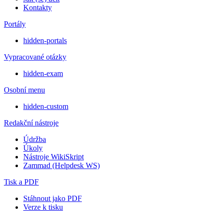
Kontakty
Portály
hidden-portals
Vypracované otázky
hidden-exam
Osobní menu
hidden-custom
Redakční nástroje
Údržba
Úkoly
Nástroje WikiSkript
Zammad (Helpdesk WS)
Tisk a PDF
Stáhnout jako PDF
Verze k tisku