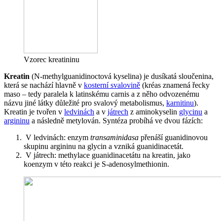
Vzorec kreatininu
Kreatin
(N-methylguanidinoctová kyselina) je dusíkatá sloučenina,
která se nachází hlavně v
kosterní svalovině
(kréas znamená řecky
maso – tedy paralela k latinskému carnis a z něho odvozenému
názvu jiné látky důležité pro svalový metabolismus,
karnitinu
).
Kreatin je tvořen v
ledvinách
a v
játrech
z aminokyselin
glycinu
a
argininu
a následně metylován. Syntéza probíhá ve dvou fázích:
V ledvinách: enzym
transaminidasa
přenáší guanidinovou
skupinu argininu na glycin a vzniká guanidinacetát.
V játrech: methylace guanidinacetátu na kreatin, jako
koenzym v této reakci je S-adenosylmethionin.