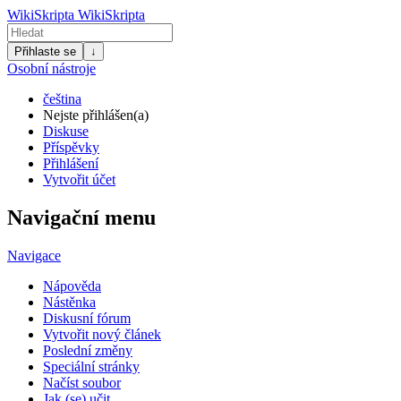
WikiSkripta
WikiSkripta
Přihlaste se
↓
Osobní nástroje
čeština
Nejste přihlášen(a)
Diskuse
Příspěvky
Přihlášení
Vytvořit účet
Navigační menu
Navigace
Nápověda
Nástěnka
Diskusní fórum
Vytvořit nový článek
Poslední změny
Speciální stránky
Načíst soubor
Jak (se) učit