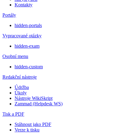
Kontakty
Portály
hidden-portals
Vypracované otázky
hidden-exam
Osobní menu
hidden-custom
Redakční nástroje
Údržba
Úkoly
Nástroje WikiSkript
Zammad (Helpdesk WS)
Tisk a PDF
Stáhnout jako PDF
Verze k tisku