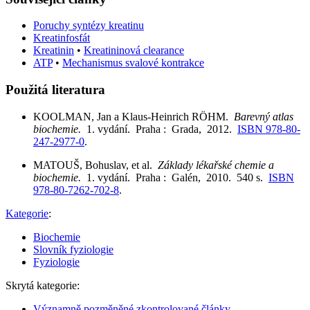
Poruchy syntézy kreatinu
Kreatinfosfát
Kreatinin
•
Kreatininová clearance
ATP
•
Mechanismus svalové kontrakce
Použitá literatura
KOOLMAN, Jan a Klaus-Heinrich RÖHM.
Barevný atlas
biochemie.
1. vydání. Praha : Grada, 2012.
ISBN 978-80-
247-2977-0
.
MATOUŠ, Bohuslav, et al.
Základy lékařské chemie a
biochemie.
1. vydání. Praha : Galén, 2010. 540 s.
ISBN
978-80-7262-702-8
.
Kategorie
:
Biochemie
Slovník fyziologie
Fyziologie
Skrytá kategorie:
Významně pozměněné zkontrolované články