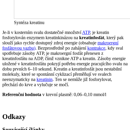
Syntéza kreatinu
Je-li v kosterním svalu dostatečné množství
ATP
, je kreatin
fosforylován enzymem kreatinkinázou na
kreatinfosfát
, který pak
slouží jako rychle dostupný zdroj energie (obsahuje
makroergní
fosfátovou vazbu)
. Bezprostředně po zahájení
kontrakce
, kdy sval
spotřebuje zásoby ATP, je makroergní fosfát přenesen z
kreatinfosfátu na ADP, čímž vznikne ATP a kreatin. Zásoby energie
uložené v kreatinfosfátu pokryjí potřebu energie pracujícího svalu na
dobu prvních 6–10 sekund. Kreatin a kreatinfosfát jsou nestabilní
molekuly, které se spontánní cyklizací přeměňují ve svalech
neenzymaticky na
kreatinin
. Ten se nemůže již fosforylovat,
přechází do krve a vylučuje se močí.
Referenční hodnota
v krevní plasmě: 0,06–0,10 mmol/l
Odkazy
Související články