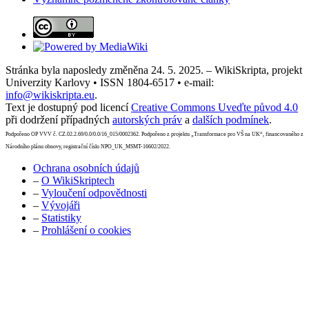
Stránka byla naposledy změněna 24. 5. 2025. – WikiSkripta, projekt
Univerzity Karlovy • ISSN 1804-6517 • e-mail:
info@wikiskripta.eu
.
Text je dostupný pod licencí
Creative Commons Uveďte původ 4.0
při dodržení případných
autorských práv
a
dalších podmínek
.
Podpořeno OP VVV č. CZ.02.2.69/0.0/0.0/16_015/0002362. Podpořeno z projektu „Transformace pro VŠ na UK“, financovaného z
Národního plánu obnovy, registrační číslo NPO_UK_MSMT-16602/2022.
Ochrana osobních údajů
–
O WikiSkriptech
–
Vyloučení odpovědnosti
–
Vývojáři
–
Statistiky
–
Prohlášení o cookies