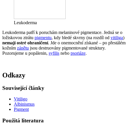
Leukoderma
Leukoderma patří k poruchám melaninové pigmentace. Jedná se o
ložiskovou ztrátu
pigmentu
, kdy bledé skvrny (na rozdíl od
vitiliga
)
nemají ostré ohraničení
. Jde o onemocnění získané – po přestálém
kožním
zánětu
jsou destruovány pigmentované struktury.
Pozorujeme u popálenin,
syfilis
nebo
psoriáze
.
Odkazy
Související články
Vitiligo
Albinismus
Pigment
Použitá literatura