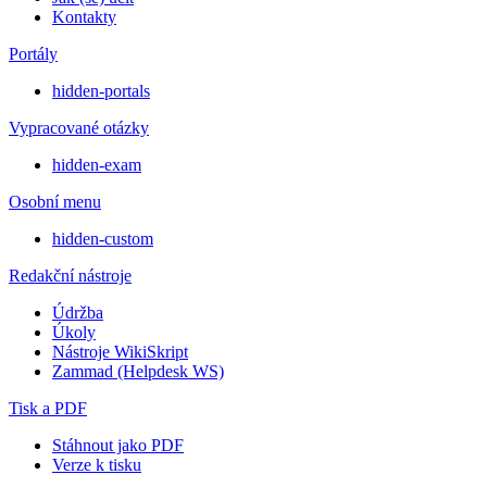
Kontakty
Portály
hidden-portals
Vypracované otázky
hidden-exam
Osobní menu
hidden-custom
Redakční nástroje
Údržba
Úkoly
Nástroje WikiSkript
Zammad (Helpdesk WS)
Tisk a PDF
Stáhnout jako PDF
Verze k tisku