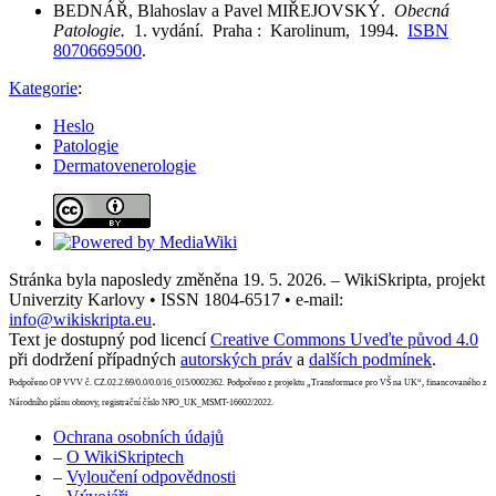
BEDNÁŘ, Blahoslav a Pavel MIŘEJOVSKÝ.
Obecná
Patologie.
1. vydání. Praha : Karolinum, 1994.
ISBN
8070669500
.
Kategorie
:
Heslo
Patologie
Dermatovenerologie
Stránka byla naposledy změněna 19. 5. 2026. – WikiSkripta, projekt
Univerzity Karlovy • ISSN 1804-6517 • e-mail:
info@wikiskripta.eu
.
Text je dostupný pod licencí
Creative Commons Uveďte původ 4.0
při dodržení případných
autorských práv
a
dalších podmínek
.
Podpořeno OP VVV č. CZ.02.2.69/0.0/0.0/16_015/0002362. Podpořeno z projektu „Transformace pro VŠ na UK“, financovaného z
Národního plánu obnovy, registrační číslo NPO_UK_MSMT-16602/2022.
Ochrana osobních údajů
–
O WikiSkriptech
–
Vyloučení odpovědnosti