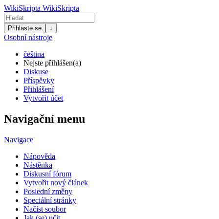
WikiSkripta
WikiSkripta
Přihlaste se
↓
Osobní nástroje
čeština
Nejste přihlášen(a)
Diskuse
Příspěvky
Přihlášení
Vytvořit účet
Navigační menu
Navigace
Nápověda
Nástěnka
Diskusní fórum
Vytvořit nový článek
Poslední změny
Speciální stránky
Načíst soubor
Jak (se) učit