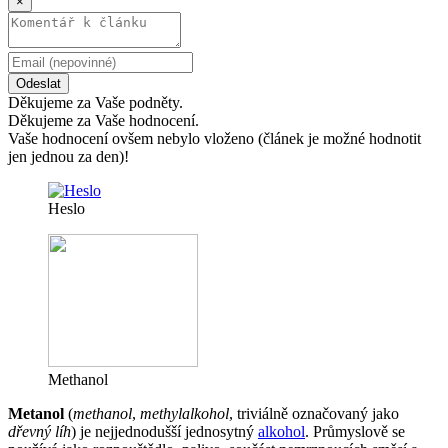
×
Odeslat
Děkujeme za Vaše podněty.
Děkujeme za Vaše hodnocení.
Vaše hodnocení ovšem nebylo vloženo (článek je možné hodnotit
jen jednou za den)!
Heslo
Methanol
Metanol
(
methanol
,
methylalkohol
, triviálně označovaný jako
dřevný líh
) je nejjednodušší jednosytný
alkohol
. Průmyslově se