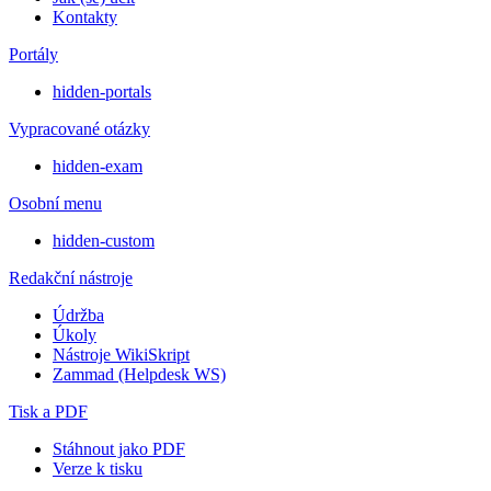
Kontakty
Portály
hidden-portals
Vypracované otázky
hidden-exam
Osobní menu
hidden-custom
Redakční nástroje
Údržba
Úkoly
Nástroje WikiSkript
Zammad (Helpdesk WS)
Tisk a PDF
Stáhnout jako PDF
Verze k tisku