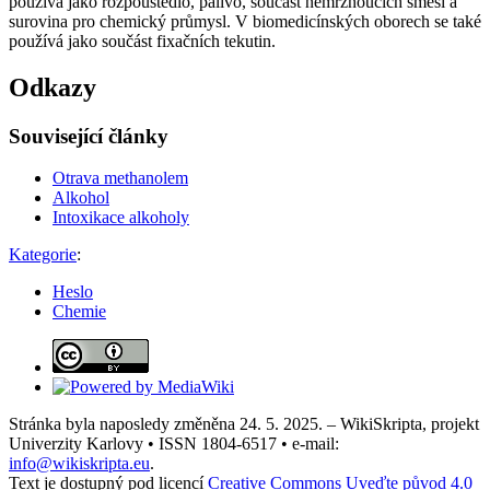
používá jako rozpouštědlo, palivo, součást nemrznoucích směsí a
surovina pro chemický průmysl. V biomedicínských oborech se také
používá jako součást fixačních tekutin.
Odkazy
Související články
Otrava methanolem
Alkohol
Intoxikace alkoholy
Kategorie
:
Heslo
Chemie
Stránka byla naposledy změněna 24. 5. 2025. – WikiSkripta, projekt
Univerzity Karlovy • ISSN 1804-6517 • e-mail:
info@wikiskripta.eu
.
Text je dostupný pod licencí
Creative Commons Uveďte původ 4.0