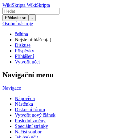
WikiSkripta
WikiSkripta
Přihlaste se
↓
Osobní nástroje
čeština
Nejste přihlášen(a)
Diskuse
Příspěvky
Přihlášení
Vytvořit účet
Navigační menu
Navigace
Nápověda
Nástěnka
Diskusní fórum
Vytvořit nový článek
Poslední změny
Speciální stránky
Načíst soubor
Jak (se) učit