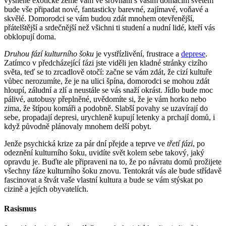
vysněné exotické země vám ve srovnání s vaším domácím světem
bude vše připadat nové, fantasticky barevné, zajímavé, voňavé a
skvělé. Domorodci se vám budou zdát mnohem otevřenější,
přátelštější a srdečnější než všichni ti studení a nudní lidé, kteří vás
obklopují doma.
Druhou fází kulturního šoku
je vystřízlivění, frustrace a
deprese
.
Zatímco v předcházející fázi jste viděli jen kladné stránky cizího
světa, teď se to zrcadlově otočí: začne se vám zdát, že cizí kultuře
vůbec nerozumíte, že je na ulici špína, domorodci se mohou zdát
hloupí, záludní a zlí a neustále se vás snaží okrást. Jídlo bude moc
pálivé, autobusy přeplněné, uvědomíte si, že je vám horko nebo
zima, že štípou komáři a podobně. Slabší povahy se uzavírají do
sebe, propadají depresi, urychleně kupují letenky a prchají domů, i
když původně plánovaly mnohem delší pobyt.
Jenže psychická krize za pár dní přejde a teprve ve
třetí fázi
, po
odeznění kulturního šoku, uvidíte svět kolem sebe takový, jaký
opravdu je. Buďte ale připraveni na to, že po návratu domů prožijete
všechny fáze kulturního šoku znovu. Tentokrát vás ale bude střídavě
fascinovat a štvát vaše vlastní kultura a bude se vám stýskat po
cizině a jejích obyvatelích.
Rasismus