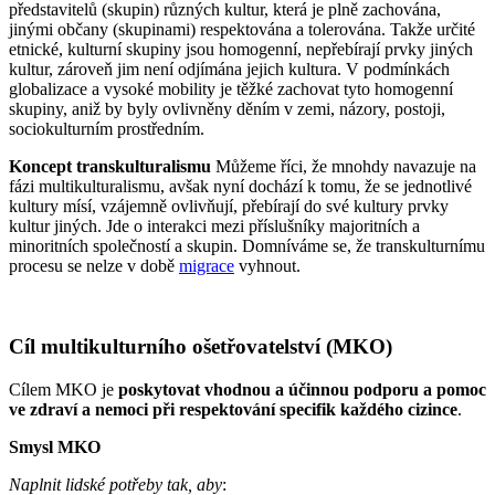
představitelů (skupin) různých kultur, která je plně zachována,
jinými občany (skupinami) respektována a tolerována. Takže určité
etnické, kulturní skupiny jsou homogenní, nepřebírají prvky jiných
kultur, zároveň jim není odjímána jejich kultura. V podmínkách
globalizace a vysoké mobility je těžké zachovat tyto homogenní
skupiny, aniž by byly ovlivněny děním v zemi, názory, postoji,
sociokulturním prostředním.
Koncept transkulturalismu
Můžeme říci, že mnohdy navazuje na
fázi multikulturalismu, avšak nyní dochází k tomu, že se jednotlivé
kultury mísí, vzájemně ovlivňují, přebírají do své kultury prvky
kultur jiných. Jde o interakci mezi příslušníky majoritních a
minoritních společností a skupin. Domníváme se, že transkulturnímu
procesu se nelze v době
migrace
vyhnout.
Cíl multikulturního ošetřovatelství (MKO)
Cílem MKO je
poskytovat vhodnou a účinnou podporu a pomoc
ve zdraví a nemoci při respektování specifik každého cizince
.
Smysl MKO
Naplnit lidské potřeby tak, aby
: