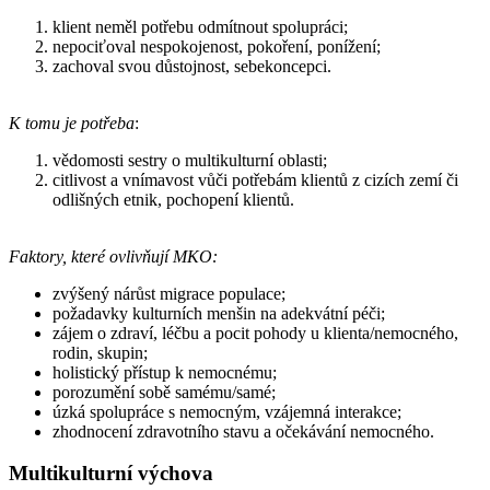
klient neměl potřebu odmítnout spolupráci;
nepociťoval nespokojenost, pokoření, ponížení;
zachoval svou důstojnost, sebekoncepci.
K tomu je potřeba
:
vědomosti sestry o multikulturní oblasti;
citlivost a vnímavost vůči potřebám klientů z cizích zemí či
odlišných etnik, pochopení klientů.
Faktory, které ovlivňují MKO:
zvýšený nárůst migrace populace;
požadavky kulturních menšin na adekvátní péči;
zájem o zdraví, léčbu a pocit pohody u klienta/nemocného,
rodin, skupin;
holistický přístup k nemocnému;
porozumění sobě samému/samé;
úzká spolupráce s nemocným, vzájemná interakce;
zhodnocení zdravotního stavu a očekávání nemocného.
Multikulturní výchova