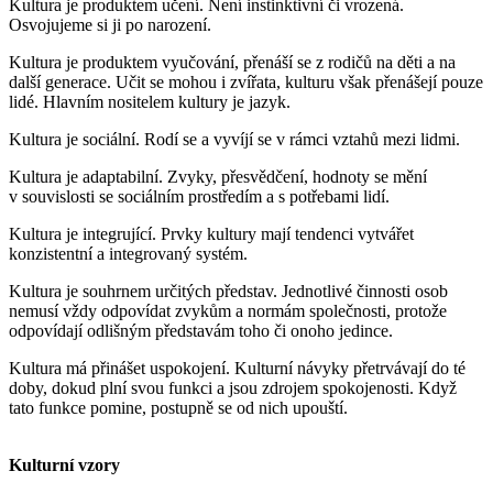
Kultura je produktem učení. Není instinktivní či vrozená.
Osvojujeme si ji po narození.
Kultura je produktem vyučování, přenáší se z rodičů na děti a na
další generace. Učit se mohou i zvířata, kulturu však přenášejí pouze
lidé. Hlavním nositelem kultury je jazyk.
Kultura je sociální. Rodí se a vyvíjí se v rámci vztahů mezi lidmi.
Kultura je adaptabilní. Zvyky, přesvědčení, hodnoty se mění
v souvislosti se sociálním prostředím a s potřebami lidí.
Kultura je integrující. Prvky kultury mají tendenci vytvářet
konzistentní a integrovaný systém.
Kultura je souhrnem určitých představ. Jednotlivé činnosti osob
nemusí vždy odpovídat zvykům a normám společnosti, protože
odpovídají odlišným představám toho či onoho jedince.
Kultura má přinášet uspokojení. Kulturní návyky přetrvávají do té
doby, dokud plní svou funkci a jsou zdrojem spokojenosti. Když
tato funkce pomine, postupně se od nich upouští.
Kulturní vzory