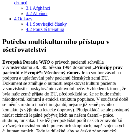
cizinců
3.1
Afghánci
3.2
Albánci
4
Odkazy
4.1
Související články
4.2
Použitá literatura
Potřeba multikulturního přístupu v
ošetřovatelství
Evropská Porada
WHO
o právech pacientů schválila
v Amsterodamu 28.–30. března 1994 dokument
„Principy práv
pacientů v Evropě“: Všeobecný rámec.
Je to soubor zásad na
podporu a uplatňování práv pacientů členských zemí EU.
Dokument se zmiňuje o nutnosti respektovat kulturu pacienta
v souvislosti s poskytováním zdravotní péče. Vzhledem k tomu, že
byla naše země přijata do EU, předpokládá se, že se bude měnit
národnostní, kulturní a etnická struktura populace. V současné době
se mění struktura i počet imigrantů, nejsme již země prvního
kontaktu (s výjimkou letecké dopravy). Předpokládá se ale postupný
nárůst cizinců legálně pobývajících na našem území – práce,
studium, turistika. Lze též předpokládat podíl našich zdravotníků
v různých mezinárodních pracovních skupinách, např. vojenských
či humanitárních. Tedy je důležité, aby se český zdravotnický