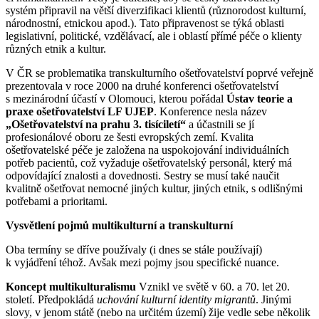
systém připravil na větší diverzifikaci klientů (různorodost kulturní,
národnostní, etnickou apod.). Tato připravenost se týká oblasti
legislativní, politické, vzdělávací, ale i oblastí přímé péče o klienty
různých etnik a kultur.
V ČR se problematika transkulturního ošetřovatelství poprvé veřejně
prezentovala v roce 2000 na druhé konferenci ošetřovatelství
s mezinárodní účastí v Olomouci, kterou pořádal
Ústav teorie a
praxe ošetřovatelství LF UJEP
. Konference nesla název
„Ošetřovatelství na prahu 3. tisíciletí“
a účastnili se jí
profesionálové oboru ze šesti evropských zemí. Kvalita
ošetřovatelské péče je založena na uspokojování individuálních
potřeb pacientů, což vyžaduje ošetřovatelský personál, který má
odpovídající znalosti a dovednosti. Sestry se musí také naučit
kvalitně ošetřovat nemocné jiných kultur, jiných etnik, s odlišnými
potřebami a prioritami.
Vysvětlení pojmů multikulturní a transkulturní
Oba termíny se dříve používaly (i dnes se stále používají)
k vyjádření téhož. Avšak mezi pojmy jsou specifické nuance.
Koncept multikulturalismu
Vznikl ve světě v 60. a 70. let 20.
století. Předpokládá
uchování kulturní identity migrantů
. Jinými
slovy, v jenom státě (nebo na určitém území) žije vedle sebe několik