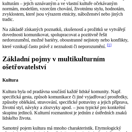
kulturám – jejich uznávaným a ve vlastní kultuře očekávaným
normám, modelům, vzorcům chování, životnímu stylu, hodnotám,
zvyklostem, které jsou výrazem etnicity, náboženství nebo jiných
tradic.
Na základě získaných poznatků, zkušeností a prožitků se vytvářejí
dovednosti komunikovat, spolupracovat a pozitivně řešit
nedorozumění, možné bariéry, oboustranné nejistoty nebo konflikty,
[
1
]
které vznikají často právě z neznalosti či neporozumění.
Základní pojmy v multikulturním
ošetřovatelství
Kultura
Kultura byla od pradávna součástí každé lidské komunity. Např.
specifická gesta, způsob komunikace či jiné vyjadřovací prostředky,
způsoby oblékání, stravování, specifické potraviny a jejich příprava,
životní styl, návyky a zlozvyky apod. – jsou typické pro konkrétní
skupinu jedinců. Kulturní rozmanitost je jedním z ústředních znaků
lidského života.
Samotný pojem kultura má mnoho charakteristik. Etymologický