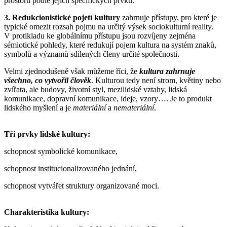
prostoru podle jejich specifických prvků.
3. Redukcionistické pojetí kultury
zahrnuje přístupy, pro které je
typické omezit rozsah pojmu na určitý výsek sociokulturní reality.
V protikladu ke globálnímu přístupu jsou rozvíjeny zejména
sémiotické pohledy, které redukují pojem kultura na systém znaků,
symbolů a významů sdílených členy určité společnosti.
Velmi zjednodušeně však můžeme říci, že
kultura zahrnuje
všechno, co vytvořil člověk
. Kulturou tedy není strom, květiny nebo
zvířata, ale budovy, životní styl, mezilidské vztahy, lidská
komunikace, dopravní komunikace, ideje, vzory…. Je to produkt
lidského myšlení a je
materiální
a
nemateriální
.
Tři prvky lidské kultury:
schopnost symbolické komunikace,
schopnost institucionalizovaného jednání,
schopnost vytvářet struktury organizované moci.
Charakteristika kultury: