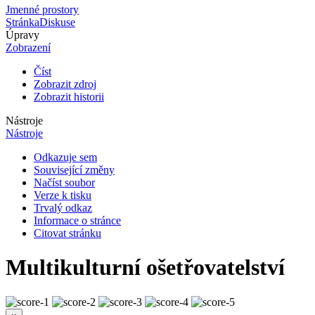
Jmenné prostory
Stránka
Diskuse
Úpravy
Zobrazení
Číst
Zobrazit zdroj
Zobrazit historii
Nástroje
Nástroje
Odkazuje sem
Související změny
Načíst soubor
Verze k tisku
Trvalý odkaz
Informace o stránce
Citovat stránku
Multikulturní ošetřovatelství