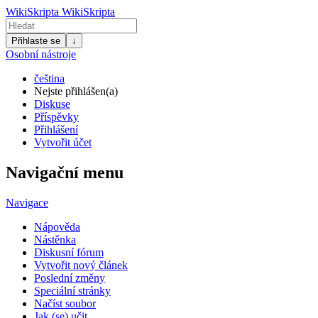
WikiSkripta
WikiSkripta
Přihlaste se
↓
Osobní nástroje
čeština
Nejste přihlášen(a)
Diskuse
Příspěvky
Přihlášení
Vytvořit účet
Navigační menu
Navigace
Nápověda
Nástěnka
Diskusní fórum
Vytvořit nový článek
Poslední změny
Speciální stránky
Načíst soubor
Jak (se) učit