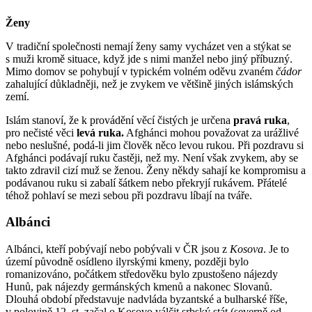
Ženy
V tradiční společnosti nemají ženy samy vycházet ven a stýkat se
s muži kromě situace, když jde s nimi manžel nebo jiný příbuzný.
Mimo domov se pohybují v typickém volném oděvu zvaném
čádor
zahalující důkladněji, než je zvykem ve většině jiných islámských
zemí.
Islám stanoví, že k provádění věcí čistých je určena
pravá ruka
,
pro nečisté věci
levá ruka.
Afghánci mohou považovat za urážlivé
nebo neslušné, podá-li jim člověk něco levou rukou. Při pozdravu si
Afghánci podávají ruku častěji, než my. Není však zvykem, aby se
takto zdravil cizí muž se ženou. Ženy někdy sahají ke kompromisu a
podávanou ruku si zabalí šátkem nebo překryjí rukávem. Přátelé
téhož pohlaví se mezi sebou při pozdravu líbají na tváře.
Albánci
Albánci, kteří pobývají nebo pobývali v ČR jsou z
Kosova
. Je to
území původně osídleno ilyrskými kmeny, později bylo
romanizováno, počátkem středověku bylo zpustošeno nájezdy
Hunů, pak nájezdy germánských kmenů a nakonec Slovanů.
Dlouhá období představuje nadvláda byzantské a bulharské říše,
v polovině 12. st. začal o Kosovo válčit srbský stát (severně od