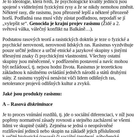
Je to ideologie, která tvrdí, že psychologické kvality jedinců jsou
spojené s viditelnými fyzickými rysy a že se nikdy nemohou změnit.
Některé rasy, dle rasismu, jsou přirozeně lepší a některé přirozeně
horší. Podřadná rasa musí vždy zůstat podřadnou, nepodaří se jí
„vylepšit se“.
Genocida je krajní projev rasismu
(Židé a 2.
světová válka, válečný konflikt na Balkáně…).
Podstatou rasových teorií a rasistických doktrín je teze o fyzické a
psychické nerovnosti, nerovnosti lidských ras. Rasismus vyzdvihuje
pouze určité jedince a určité etnické a jazykové skupiny s jistými
tělesnými znaky či psychickými vlastnostmi. Všechny ostatní
skupiny jsou méněcenné, v podřízeném postavení a navíc mohou
být nežádoucí, tj. nejsou hodni života. Rasismus je teoretickou
základnou k násilnému ovládání jedněch národů a států druhými
státy. Z rasismu vyplývá nenávist vůči lidem odlišných ras,
netolerance projevů odlišných kultur a zvyků.
Jaké jsou produkty rasismu:
A – Rasová
diskriminace
Je to proces vnímání rozdílů, tj. jde o sociální diferenciaci, v níž jsou
popřeny normativní zásady rovnosti a stejného zacházení se všemi
lidmi ve skupině (státě). Zejména se jedná o neoprávněné
rozlišování jedinců nebo skupin na základě jejich příslušnosti
k určité biologické (rasové) či sociální (profesní, náboženské,