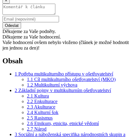
×
Odeslat
Děkujeme za Vaše podněty.
Děkujeme za Vaše hodnocení.
Vaše hodnocení ovšem nebylo vloženo (článek je možné hodnotit
jen jednou za den)!
Obsah
1
Potřeba multikulturního přístupu v ošetřovatelství
1.1
Cíl multikulturního ošetřovatelství (MKO)
1.2
Multikulturní výchova
2
Základní pojmy v multikulturním ošetřovatelství
2.1
Kultura
2.2
Enkulturace
2.3
Akulturace
2.4
Kulturní šok
2.5
Rasismus
2.6
Etnikum, etnicita, etnické vědomí
2.7
Národ
3
Sociální a náboženská specifika národnostních skupin a