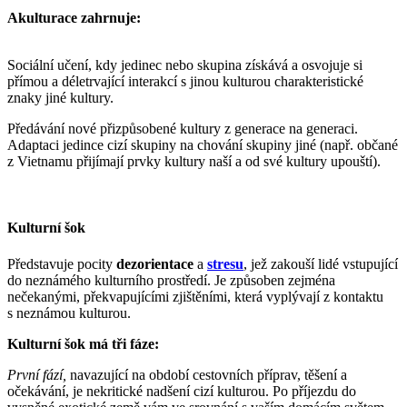
Akulturace zahrnuje:
Sociální učení, kdy jedinec nebo skupina získává a osvojuje si
přímou a déletrvající interakcí s jinou kulturou charakteristické
znaky jiné kultury.
Předávání nové přizpůsobené kultury z generace na generaci.
Adaptaci jedince cizí skupiny na chování skupiny jiné (např. občané
z Vietnamu přijímají prvky kultury naší a od své kultury upouští).
Kulturní šok
Představuje pocity
dezorientace
a
stresu
, jež zakouší lidé vstupující
do neznámého kulturního prostředí. Je způsoben zejména
nečekanými, překvapujícími zjištěními, která vyplývají z kontaktu
s neznámou kulturou.
Kulturní šok má tři fáze:
První fází,
navazující na období cestovních příprav, těšení a
očekávání, je nekritické nadšení cizí kulturou. Po příjezdu do