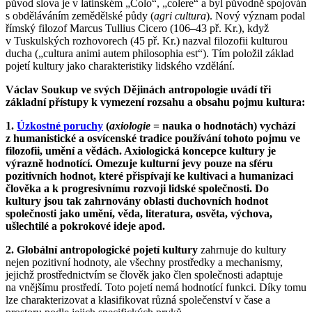
původ slova je v latinském „Colo“, „colere“ a byl původně spojován
s obděláváním zemědělské půdy (
agri cultura
). Nový význam podal
římský filozof Marcus Tullius Cicero (106–43 př. Kr.), když
v Tuskulských rozhovorech (45 př. Kr.) nazval filozofii kulturou
ducha („cultura animi autem philosophia est“). Tím položil základ
pojetí kultury jako charakteristiky lidského vzdělání.
Václav Soukup ve svých Dějinách antropologie uvádí tři
základní přístupy k vymezení rozsahu a obsahu pojmu kultura:
1.
Úzkostné poruchy
(
axiologie
= nauka o hodnotách) vychází
z humanistické a osvícenské tradice používání tohoto pojmu ve
filozofii, umění a vědách. Axiologická koncepce kultury je
výrazně hodnotící. Omezuje kulturní jevy pouze na sféru
pozitivních hodnot, které přispívají ke kultivaci a humanizaci
člověka a k progresivnímu rozvoji lidské společnosti. Do
kultury jsou tak zahrnovány oblasti duchovních hodnot
společnosti jako umění, věda, literatura, osvěta, výchova,
ušlechtilé a pokrokové ideje apod.
2. Globální antropologické pojetí kultury
zahrnuje do kultury
nejen pozitivní hodnoty, ale všechny prostředky a mechanismy,
jejichž prostřednictvím se člověk jako člen společnosti adaptuje
na vnějšímu prostředí. Toto pojetí nemá hodnotící funkci. Díky tomu
lze charakterizovat a klasifikovat různá společenství v čase a