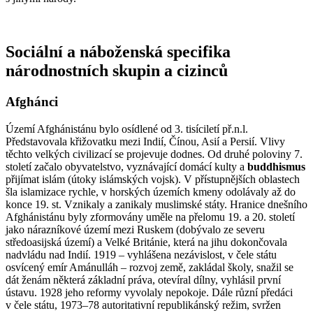
Sociální a náboženská specifika
národnostních skupin a cizinců
Afghánci
Území Afghánistánu bylo osídlené od 3. tisíciletí př.n.l.
Představovala křižovatku mezi Indií, Čínou, Asií a Persií. Vlivy
těchto velkých civilizací se projevuje dodnes. Od druhé poloviny 7.
století začalo obyvatelstvo, vyznávající domácí kulty a
buddhismus
přijímat islám (útoky islámských vojsk). V přístupnějších oblastech
šla islamizace rychle, v horských územích kmeny odolávaly až do
konce 19. st. Vznikaly a zanikaly muslimské státy. Hranice dnešního
Afghánistánu byly zformovány uměle na přelomu 19. a 20. století
jako nárazníkové území mezi Ruskem (dobývalo ze severu
středoasijská území) a Velké Británie, která na jihu dokončovala
nadvládu nad Indií. 1919 – vyhlášena nezávislost, v čele státu
osvícený emír Amánulláh – rozvoj země, zakládal školy, snažil se
dát ženám některá základní práva, otevíral dílny, vyhlásil první
ústavu. 1928 jeho reformy vyvolaly nepokoje. Dále různí předáci
v čele státu, 1973–78 autoritativní republikánský režim, svržen