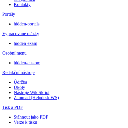
Kontakty
Portály
hidden-portals
Vypracované otázky
hidden-exam
Osobní menu
hidden-custom
Redakční nástroje
Údržba
Úkoly
Nástroje WikiSkript
Zammad (Helpdesk WS)
Tisk a PDF
Stáhnout jako PDF
Verze k tisku