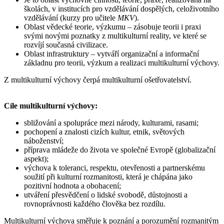
školách, v institucích pro vzdělávání dospělých, celoživotního
vzdělávání (kurzy pro učitele
MKV
).
Oblast vědecké teorie, výzkumu – zásobuje teorii i praxi
svými novými poznatky z multikulturní reality, ve které se
rozvíjí současná civilizace.
Oblast infrastruktury – vytváří organizační a informační
základnu pro teorii, výzkum a realizaci multikulturní výchovy.
Z multikulturní výchovy čerpá multikulturní ošetřovatelství.
Cíle multikulturní výchovy:
sbližování a spolupráce mezi národy, kulturami, rasami;
pochopení a znalosti cizích kultur, etnik, světových
náboženství;
příprava mládeže do života ve společné Evropě (globalizační
aspekt);
výchova k toleranci, respektu, otevřenosti a partnerskému
soužití při kulturní rozmanitosti, která je chápána jako
pozitivní hodnota a obohacení;
utváření přesvědčení o lidské svobodě, důstojnosti a
rovnoprávnosti každého člověka bez rozdílu.
Multikulturní výchova směřuje k poznání a porozumění rozmanitým