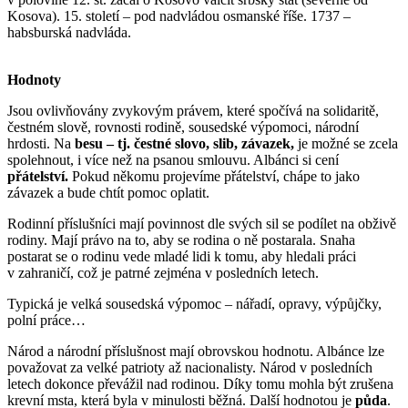
Kosova). 15. století – pod nadvládou osmanské říše. 1737 –
habsburská nadvláda.
Hodnoty
Jsou ovlivňovány zvykovým právem, které spočívá na solidaritě,
čestném slově, rovnosti rodině, sousedské výpomoci, národní
hrdosti. Na
besu – tj. čestné slovo, slib, závazek,
je možné se zcela
spolehnout, i více než na psanou smlouvu. Albánci si cení
přátelství.
Pokud někomu projevíme přátelství, chápe to jako
závazek a bude chtít pomoc oplatit.
Rodinní příslušníci mají povinnost dle svých sil se podílet na obživě
rodiny. Mají právo na to, aby se rodina o ně postarala. Snaha
postarat se o rodinu vede mladé lidi k tomu, aby hledali práci
v zahraničí, což je patrné zejména v posledních letech.
Typická je velká sousedská výpomoc – nářadí, opravy, výpůjčky,
polní práce…
Národ a národní příslušnost mají obrovskou hodnotu. Albánce lze
považovat za velké patrioty až nacionalisty. Národ v posledních
letech dokonce převážil nad rodinou. Díky tomu mohla být zrušena
krevní msta, která byla v minulosti běžná. Další hodnotou je
půda
.