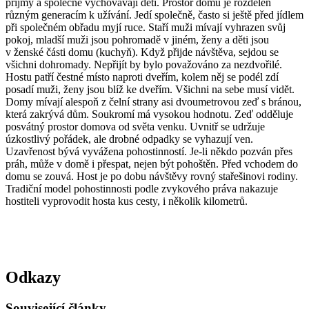
příjmy a společně vychovávají děti. Prostor domu je rozdělen
různým generacím k užívání. Jedí společně, často si ještě před jídlem
při společném obřadu myjí ruce. Staří muži mívají vyhrazen svůj
pokoj, mladší muži jsou pohromadě v jiném, ženy a děti jsou
v ženské části domu (kuchyň). Když přijde návštěva, sejdou se
všichni dohromady. Nepřijít by bylo považováno za nezdvořilé.
Hostu patří čestné místo naproti dveřím, kolem něj se podél zdí
posadí muži, ženy jsou blíž ke dveřím. Všichni na sebe musí vidět.
Domy mívají alespoň z čelní strany asi dvoumetrovou zeď s bránou,
která zakrývá dům. Soukromí má vysokou hodnotu. Zeď odděluje
posvátný prostor domova od světa venku. Uvnitř se udržuje
úzkostlivý pořádek, ale drobné odpadky se vyhazují ven.
Uzavřenost bývá vyvážena pohostinností. Je-li někdo pozván přes
práh, může v domě i přespat, nejen být pohoštěn. Před vchodem do
domu se zouvá. Host je po dobu návštěvy rovný stařešinovi rodiny.
Tradiční model pohostinnosti podle zvykového práva nakazuje
hostiteli vyprovodit hosta kus cesty, i několik kilometrů.
Odkazy
Související články