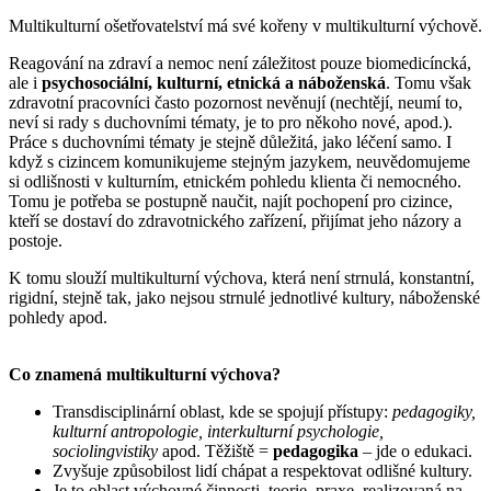
Multikulturní ošetřovatelství má své kořeny v multikulturní výchově.
Reagování na zdraví a nemoc není záležitost pouze biomedicíncká,
ale i
psychosociální, kulturní, etnická a náboženská
. Tomu však
zdravotní pracovníci často pozornost nevěnují (nechtějí, neumí to,
neví si rady s duchovními tématy, je to pro někoho nové, apod.).
Práce s duchovními tématy je stejně důležitá, jako léčení samo. I
když s cizincem komunikujeme stejným jazykem, neuvědomujeme
si odlišnosti v kulturním, etnickém pohledu klienta či nemocného.
Tomu je potřeba se postupně naučit, najít pochopení pro cizince,
kteří se dostaví do zdravotnického zařízení, přijímat jeho názory a
postoje.
K tomu slouží multikulturní výchova, která není strnulá, konstantní,
rigidní, stejně tak, jako nejsou strnulé jednotlivé kultury, náboženské
pohledy apod.
Co znamená multikulturní výchova?
Transdisciplinární oblast, kde se spojují přístupy:
pedagogiky,
kulturní antropologie, interkulturní psychologie,
sociolingvistiky
apod. Těžiště =
pedagogika
– jde o edukaci.
Zvyšuje způsobilost lidí chápat a respektovat odlišné kultury.
Je to oblast výchovné činnosti, teorie, praxe, realizovaná na