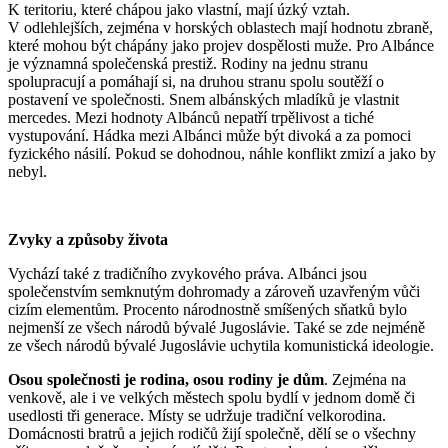
K teritoriu, které chápou jako vlastní, mají úzký vztah.
V odlehlejších, zejména v horských oblastech mají hodnotu zbraně,
které mohou být chápány jako projev dospělosti muže. Pro Albánce
je významná společenská prestiž. Rodiny na jednu stranu
spolupracují a pomáhají si, na druhou stranu spolu soutěží o
postavení ve společnosti. Snem albánských mladíků je vlastnit
mercedes. Mezi hodnoty Albánců nepatří trpělivost a tiché
vystupování. Hádka mezi Albánci může být divoká a za pomoci
fyzického násilí. Pokud se dohodnou, náhle konflikt zmizí a jako by
nebyl.
Zvyky a způsoby života
Vychází také z tradičního zvykového práva. Albánci jsou
společenstvím semknutým dohromady a zároveň uzavřeným vůči
cizím elementům. Procento národnostně smíšených sňatků bylo
nejmenší ze všech národů bývalé Jugoslávie. Také se zde nejméně
ze všech národů bývalé Jugoslávie uchytila komunistická ideologie.
Osou společnosti je rodina, osou rodiny je dům
. Zejména na
venkově, ale i ve velkých městech spolu bydlí v jednom domě či
usedlosti tři generace. Místy se udržuje tradiční velkorodina.
Domácnosti bratrů a jejich rodičů žijí společně, dělí se o všechny