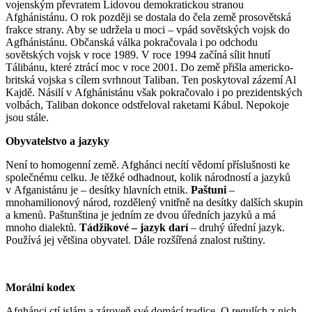
vojenským převratem Lidovou demokratickou stranou
Afghánistánu. O rok později se dostala do čela země prosovětská
frakce strany. Aby se udržela u moci – vpád sovětských vojsk do
Agfhánistánu. Občanská válka pokračovala i po odchodu
sovětských vojsk v roce 1989. V roce 1994 začíná sílit hnutí
Tálibánu, které ztrácí moc v roce 2001. Do země přišla americko-
britská vojska s cílem svrhnout Taliban. Ten poskytoval zázemí Al
Kajdě. Násilí v Afghánistánu však pokračovalo i po prezidentských
volbách, Taliban dokonce odstřeloval raketami Kábul. Nepokoje
jsou stále.
Obyvatelstvo a jazyky
Není to homogenní země. Afghánci necítí vědomí příslušnosti ke
společnému celku. Je těžké odhadnout, kolik národností a jazyků
v Afganistánu je – desítky hlavních etnik.
Paštuni
–
mnohamilionový národ, rozdělený vnitřně na desítky dalších skupin
a kmenů. Paštunština je jedním ze dvou úředních jazyků a má
mnoho dialektů.
Tádžikové – jazyk darí
– druhý úřední jazyk.
Používá jej většina obyvatel. Dále rozšířená znalost ruštiny.
Morální kodex
Afghánci ctí islám a zároveň své domácí tradice. O regulích z nich