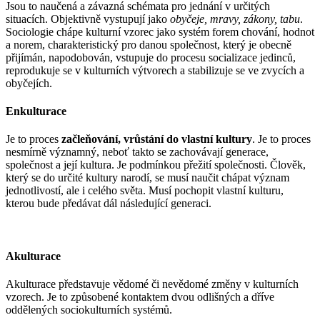
Jsou to naučená a závazná schémata pro jednání v určitých
situacích. Objektivně vystupují jako
obyčeje, mravy, zákony, tabu
.
Sociologie chápe kulturní vzorec jako systém forem chování, hodnot
a norem, charakteristický pro danou společnost, který je obecně
přijímán, napodobován, vstupuje do procesu socializace jedinců,
reprodukuje se v kulturních výtvorech a stabilizuje se ve zvycích a
obyčejích.
Enkulturace
Je to proces
začleňování, vrůstání do vlastní kultury
. Je to proces
nesmírně významný, neboť takto se zachovávají generace,
společnost a její kultura. Je podmínkou přežití společnosti. Člověk,
který se do určité kultury narodí, se musí naučit chápat význam
jednotlivostí, ale i celého světa. Musí pochopit vlastní kulturu,
kterou bude předávat dál následující generaci.
Akulturace
Akulturace představuje vědomé či nevědomé změny v kulturních
vzorech. Je to způsobené kontaktem dvou odlišných a dříve
oddělených sociokulturních systémů.