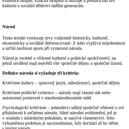
existence skupin. Etnická skupina si udržuje a předává dál své
kulturní a sociální dědictví dalším generacím.
Národ
Tento termín vymezuje jevy vzájemně historicky, kulturně,
ekonomicky a sociálně diferencované. Z toho vyplývá nejednotnost
a určitá možnost sporu při vymezení národa.
Národ je osobité a vědomé kulturní a politické společenství, na
jehož utváření mají největší vliv společné dějiny a společné území.
Definice národa si vyžaduje tři kritéria:
Kritérium kultury
– spisovný jazyk, náboženství, společné dějiny
Kritérium politické existence
– národy mají vlastní stát nebo
autonomní postavení v mnohonárodnostním státě
Psychologické kritérium
– jednotlivci sdílejí společné vědomí o své
příslušnosti k určitému národu. Silné národní uvědomění, jež je
v souladu s následným jednáním, se nazývá vlastenectví. Jeho
vyhraněnou podobou je nacionalismus, kdy dochází až ke střetu
s jinými národy.