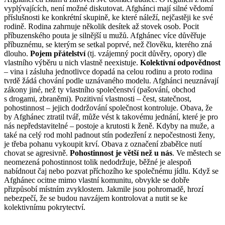
vyplývajících, není možné diskutovat. Afghánci mají silné vědomí
příslušnosti ke konkrétní skupině, ke které náleží, nejčastěji ke své
rodině. Rodina zahrnuje několik desítek až stovek osob. Pocit
příbuzenského pouta je silnější u mužů. Afghánec více důvěřuje
příbuznému, se kterým se setkal poprvé, než člověku, kterého zná
dlouho.
Pojem přátelství
(tj. vzájemný pocit důvěry, opory) dle
vlastního výběru u nich vlastně neexistuje.
Kolektivní odpovědnost
– vina i zásluha jednotlivce dopadá na celou rodinu a proto rodina
tvrdě žádá chování podle uznávaného modelu. Afghánci neuznávají
zákony jiné, než ty vlastního společenství (pašování, obchod
s drogami, zbraněmi). Pozitivní vlastnosti – čest, statečnost,
pohostinnost – jejich dodržování společnost kontroluje. Obava, že
by Afghánec ztratil tvář, může vést k takovému jednání, které je pro
nás nepředstavitelné – postoje a krutosti k ženě. Kdyby na muže, a
také na celý rod mohl padnout stín podezření z nepočestnosti ženy,
je třeba pohanu vykoupit krví. Obava z označení zbabělce nutí
chovat se agresivně.
Pohostinnost je větší než u nás
. Ve městech se
neomezená pohostinnost tolik nedodržuje, běžné je alespoň
nabídnout čaj nebo pozvat příchozího ke společnému jídlu. Když se
Afghánec ocitne mimo vlastní komunitu, obvykle se dobře
přizpůsobí místním zvyklostem. Jakmile jsou pohromadě, hrozí
nebezpečí, že se budou navzájem kontrolovat a nutit se ke
kolektivnímu pokrytectví.