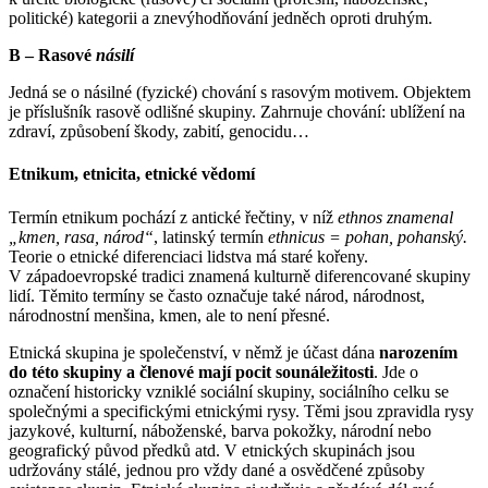
politické) kategorii a znevýhodňování jedněch oproti druhým.
B – Rasové
násilí
Jedná se o násilné (fyzické) chování s rasovým motivem. Objektem
je příslušník rasově odlišné skupiny. Zahrnuje chování: ublížení na
zdraví, způsobení škody, zabití, genocidu…
Etnikum, etnicita, etnické vědomí
Termín etnikum pochází z antické řečtiny, v níž
ethnos znamenal
„kmen, rasa, národ“
, latinský termín
ethnicus = pohan, pohanský.
Teorie o etnické diferenciaci lidstva má staré kořeny.
V západoevropské tradici znamená kulturně diferencované skupiny
lidí. Těmito termíny se často označuje také národ, národnost,
národnostní menšina, kmen, ale to není přesné.
Etnická skupina je společenství, v němž je účast dána
narozením
do této skupiny a členové mají pocit sounáležitosti
. Jde o
označení historicky vzniklé sociální skupiny, sociálního celku se
společnými a specifickými etnickými rysy. Těmi jsou zpravidla rysy
jazykové, kulturní, náboženské, barva pokožky, národní nebo
geografický původ předků atd. V etnických skupinách jsou
udržovány stálé, jednou pro vždy dané a osvědčené způsoby