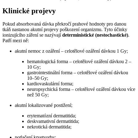
Klinické projevy
Pokud absorbovaná dávka překročí prahové hodnoty pro danou
tkáň nastanou akutní projevy poškození organizmu. Tyto účinky
ionizujícího záření se nazývají
deterministické (nestochastické)
.
Patří mezi ně:
akutní nemoc z ozáření – celotělové ozáření dávkou 1 Gy;
hematologická forma – celotělové ozáření dávkou 2 –
10 Gy;
gastrointestinální forma – celotělové ozáření dávkou
10–50 Gy;
kardiovaskulární forma;
neuropsychická forma – celotělové ozáření dávkou více
než 50 Gy;
akutní lokalizované postižení;
erytematózní dermatitida;
deskvamativní dermatitida;
nekrotická dermatitida;
potlačení krvetvorby;