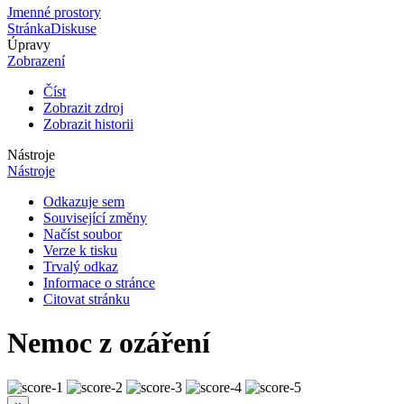
Jmenné prostory
Stránka
Diskuse
Úpravy
Zobrazení
Číst
Zobrazit zdroj
Zobrazit historii
Nástroje
Nástroje
Odkazuje sem
Související změny
Načíst soubor
Verze k tisku
Trvalý odkaz
Informace o stránce
Citovat stránku
Nemoc z ozáření