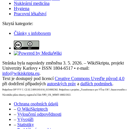
Nukleární medicína
Hygiena
Pracovní lékařství
Skrytá kategorie:
Články s infoboxem
Stránka byla naposledy změněna 3. 5. 2026. – WikiSkripta, projekt
Univerzity Karlovy • ISSN 1804-6517 • e-mail:
info@wikiskripta.eu
.
Text je dostupný pod licencí
Creative Commons Uveďte původ 4.0
při dodržení případných
autorských práv
a
dalších podmínek
.
Podpořeno OP VVV č. CZ.02.2.69/0.0/0.0/16_015/0002362. Podpořeno z projektu „Transformace pro VŠ na UK“, financovaného z
Národního plánu obnovy, registrační číslo NPO_UK_MSMT-16602/2022.
Ochrana osobních údajů
–
O WikiSkriptech
–
Vyloučení odpovědnosti
–
Vývojáři
–
Statistiky