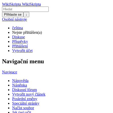
WikiSkripta
WikiSkripta
Přihlaste se
↓
Osobní nástroje
čeština
Nejste přihlášen(a)
Diskuse
Příspěvky
Přihlášení
Vytvořit účet
Navigační menu
Navigace
Nápověda
Nástěnka
Diskusní fórum
Vytvořit nový článek
Poslední změny
Speciální stránky
Načíst soubor
Jak (se) učit