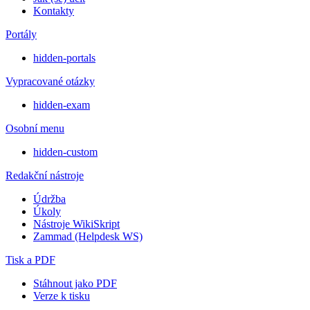
Kontakty
Portály
hidden-portals
Vypracované otázky
hidden-exam
Osobní menu
hidden-custom
Redakční nástroje
Údržba
Úkoly
Nástroje WikiSkript
Zammad (Helpdesk WS)
Tisk a PDF
Stáhnout jako PDF
Verze k tisku