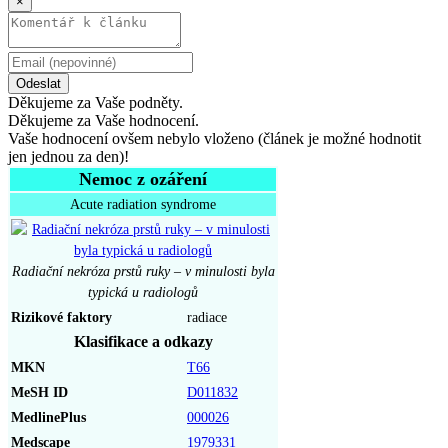
×
Odeslat
Děkujeme za Vaše podněty.
Děkujeme za Vaše hodnocení.
Vaše hodnocení ovšem nebylo vloženo (článek je možné hodnotit
jen jednou za den)!
Nemoc z ozáření
Acute radiation syndrome
Radiační nekróza prstů ruky – v minulosti byla
typická u radiologů
Rizikové faktory
radiace
Klasifikace a odkazy
MKN
T66
MeSH ID
D011832
MedlinePlus
000026
Medscape
1979331