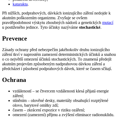
katarakta
.
Při nižších, podprahových, dávkách ionizujícího záření nedojde k
akutním poškozením organizmu. Zvyšuje se ovšem
pravděpodobnost výskytu zhoubných nádorů a genetických
mutací
u postiženého jedince. Tyto účinky nazýváme
stochastické
.
Prevence
Zásady ochrany před nebezpečím jakéhokoliv druhu ionizujícího
záření tkví v naprostém zamezení deterministických účinků a snahou
o co největší omezení účinků stochastických. To znamená předejít
akutním projevům způsobeným nadprahovou dávkou záření a
předcházet i působení podprahových dávek, které se časem sčítají.
Ochrana
vzdáleností – se čtvercem vzdálenosti klesá přijatá energie
záření;
stíněním – olověné desky, materiály obsahující rozptýlené
olovo, barytové omítky zdí;
časem – zkrácení expozice v riziku ozáření;
omezení (zamezení) příjmu a zvýšení eliminace radionuklidu.