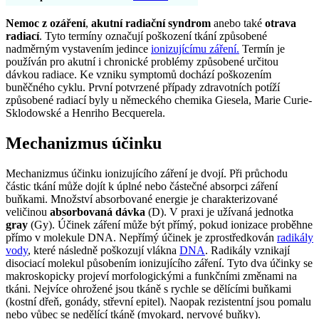
Nemoc z ozáření
,
akutní radiační syndrom
anebo také
otrava
radiací
. Tyto termíny označují poškození tkání způsobené
nadměrným vystavením jedince
ionizujícímu záření.
Termín je
používán pro akutní i chronické problémy způsobené určitou
dávkou radiace. Ke vzniku symptomů dochází poškozením
buněčného cyklu. První potvrzené případy zdravotních potíží
způsobené radiací byly u německého chemika Giesela, Marie Curie-
Sklodowské a Henriho Becquerela.
Mechanizmus účinku
Mechanizmus účinku ionizujícího záření je dvojí. Při průchodu
částic tkání může dojít k úplné nebo částečné absorpci záření
buňkami. Množství absorbované energie je charakterizované
veličinou
absorbovaná dávka
(D). V praxi je užívaná jednotka
gray
(Gy). Účinek záření může být přímý, pokud ionizace proběhne
přímo v molekule DNA. Nepřímý účinek je zprostředkován
radikály
vody
, které následně poškozují vlákna
DNA
. Radikály vznikají
disociací molekul působením ionizujícího záření. Tyto dva účinky se
makroskopicky projeví morfologickými a funkčními změnami na
tkáni. Nejvíce ohrožené jsou tkáně s rychle se dělícími buňkami
(kostní dřeň, gonády, střevní epitel). Naopak rezistentní jsou pomalu
nebo vůbec se nedělící tkáně (myokard, nervové buňky).