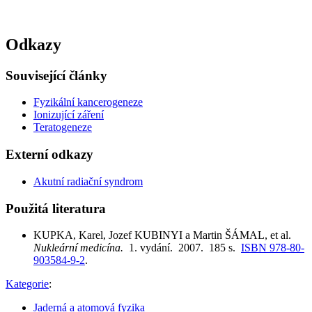
Odkazy
Související články
Fyzikální kancerogeneze
Ionizující záření
Teratogeneze
Externí odkazy
Akutní radiační syndrom
Použitá literatura
KUPKA, Karel, Jozef KUBINYI a Martin ŠÁMAL, et al.
Nukleární medicína.
1. vydání. 2007. 185 s.
ISBN 978-80-
903584-9-2
.
Kategorie
:
Jaderná a atomová fyzika