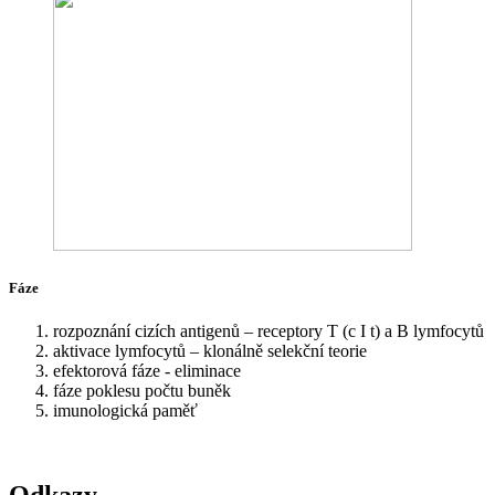
Fáze
rozpoznání cizích antigenů – receptory T (c I t) a B lymfocytů
aktivace lymfocytů – klonálně selekční teorie
efektorová fáze - eliminace
fáze poklesu počtu buněk
imunologická paměť