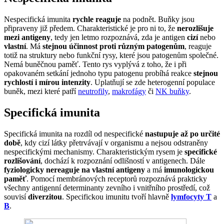
Nespecifická imunita
rychle reaguje
na podnět. Buňky jsou
připraveny již předem. Charakteristické je pro ni to, že
nerozlišuje
mezi antigeny
, tedy jen letmo rozpoznává, zda je antigen
cizí
nebo
vlastní
. Má
stejnou účinnost proti různým patogenům
, reaguje
totiž na struktury nebo funkční rysy, které jsou patogenům společné.
Nemá buněčnou paměť. Tento rys vyplývá z toho, že i při
opakovaném setkání jednoho typu patogenu probíhá reakce
stejnou
rychlostí i mírou intenzity
. Uplatňují se zde heterogenní populace
buněk, mezi které patří
neutrofily
,
makrofágy
či
NK buňky
.
Specifická imunita
Specifická imunita na rozdíl od nespecifické
nastupuje až po určité
době
, kdy cizí látky přetrvávají v organismu a nejsou odstraněny
nespecifickými mechanismy. Charakteristickým rysem je
specifické
rozlišování
, dochází k rozpoznání odlišností v antigenech. Dále
fyziologicky nereaguje na vlastní antigeny
a má
imunologickou
paměť
. Pomocí membránových receptorů rozpoznává prakticky
všechny antigenní determinanty zevního i vnitřního prostředí, což
souvisí
diverzitou
. Specifickou imunitu tvoří hlavně
lymfocyty T
a
B
.