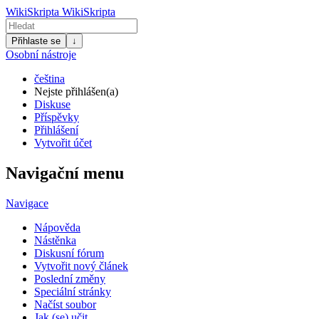
WikiSkripta
WikiSkripta
Přihlaste se
↓
Osobní nástroje
čeština
Nejste přihlášen(a)
Diskuse
Příspěvky
Přihlášení
Vytvořit účet
Navigační menu
Navigace
Nápověda
Nástěnka
Diskusní fórum
Vytvořit nový článek
Poslední změny
Speciální stránky
Načíst soubor
Jak (se) učit