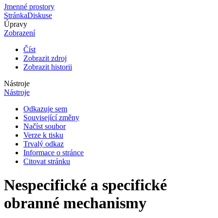
Jmenné prostory
Stránka
Diskuse
Úpravy
Zobrazení
Číst
Zobrazit zdroj
Zobrazit historii
Nástroje
Nástroje
Odkazuje sem
Související změny
Načíst soubor
Verze k tisku
Trvalý odkaz
Informace o stránce
Citovat stránku
Nespecifické a specifické
obranné mechanismy