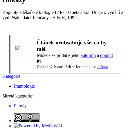
Odkazy
Kapitoly z lékařské biologie I / Petr Goetz a kol. Údaje o vydání 2.
vyd. Nakladatel Jinočany : H & H, 1995
Článek neobsahuje vše, co by
měl.
Můžete se přidat k jeho
autorům
a
doplnit
jej.
O vhodných změnách se lze poradit v
diskusi
.
Kategorie
:
Imunologie
Skrytá kategorie:
Pahýly