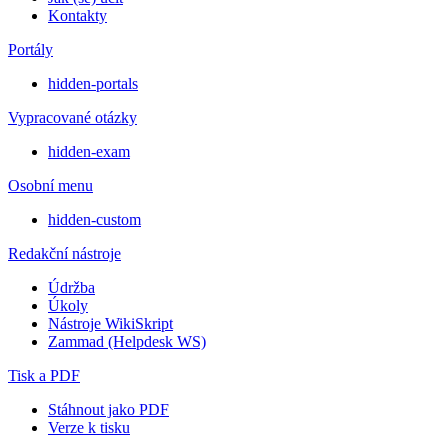
Kontakty
Portály
hidden-portals
Vypracované otázky
hidden-exam
Osobní menu
hidden-custom
Redakční nástroje
Údržba
Úkoly
Nástroje WikiSkript
Zammad (Helpdesk WS)
Tisk a PDF
Stáhnout jako PDF
Verze k tisku