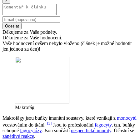
×
Odeslat
Děkujeme za Vaše podněty.
Děkujeme za Vaše hodnocení.
Vaše hodnocení ovšem nebylo vloženo (článek je možné hodnotit
jen jednou za den)!
Makrofág
Makrofágy jsou buňky imunitní soustavy, které vznikají z
monocytů
[
1
]
vcestováním do tkání.
Jsou to profesionální
fagocyty
, tzn. buňky
schopné
fagocytózy
. Jsou součástí
nespecifické imunity
. Účastní se
zánětlivé reakce
.