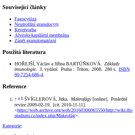
Související články
Fagocytóza
Neutrofilní granulocyty
Krvetvorba
Alveolo-kapilární membrána
Zánět granulomatózní
Použitá literatura
HOŘEJŠÍ, Václav a Jiřina BARTŮŇKOVÁ.
Základy
imunologie.
3. vydání. Praha : Triton, 2008. 280 s.
ISBN
80-7254-686-4
.
Reference
a
b
↑
ŠVÍGLEROVÁ, Jitka.
Makrofágy
[online]. Poslední
revize 2009-02-19, [cit. 2010-11-11].
<
https://web.archive.org/web/20160306065550/http://wiki.lfp-
studium.cz/index.php/Makrofág
>.
Kategorie
: