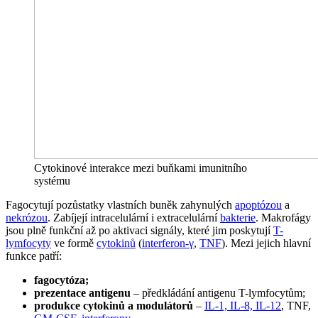
Cytokinové interakce mezi buňkami imunitního
systému
Fagocytují pozůstatky vlastních buněk zahynulých
apoptózou
a
nekrózou
. Zabíjejí intracelulární i extracelulární
bakterie
. Makrofágy
jsou plně funkční až po aktivaci signály, které jim poskytují
T-
lymfocyty
ve formě
cytokinů
(
interferon-γ
,
TNF
). Mezi jejich hlavní
funkce patří:
fagocytóza;
prezentace antigenu
– předkládání antigenu T-lymfocytům;
produkce cytokinů a modulátorů
–
IL-1, IL-8, IL-12
, TNF,