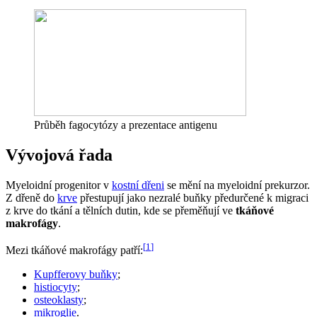
Průběh fagocytózy a prezentace antigenu
Vývojová řada
Myeloidní progenitor v
kostní dřeni
se mění na myeloidní prekurzor.
Z dřeně do
krve
přestupují jako nezralé buňky předurčené k migraci
z krve do tkání a tělních dutin, kde se přeměňují ve
tkáňové
makrofágy
.
[
1
]
Mezi tkáňové makrofágy patří:
Kupfferovy buňky
;
histiocyty
;
osteoklasty
;
mikroglie
.