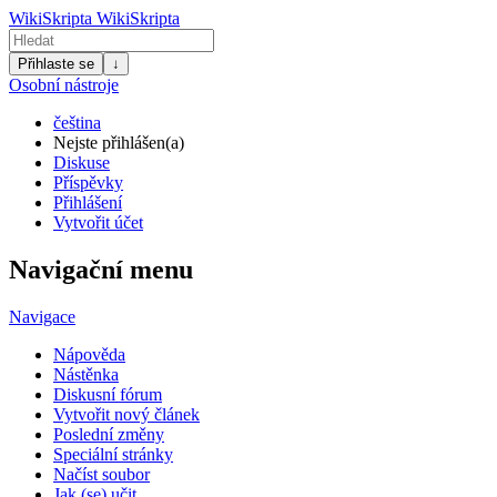
WikiSkripta
WikiSkripta
Přihlaste se
↓
Osobní nástroje
čeština
Nejste přihlášen(a)
Diskuse
Příspěvky
Přihlášení
Vytvořit účet
Navigační menu
Navigace
Nápověda
Nástěnka
Diskusní fórum
Vytvořit nový článek
Poslední změny
Speciální stránky
Načíst soubor
Jak (se) učit