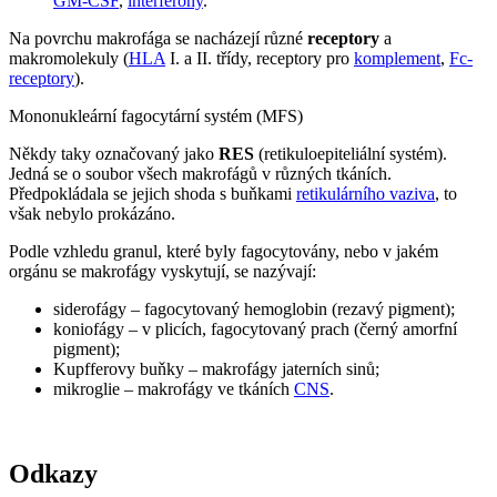
GM-CSF
,
interferony
.
Na povrchu makrofága se nacházejí různé
receptory
a
makromolekuly (
HLA
I. a II. třídy, receptory pro
komplement
,
Fc-
receptory
).
Mononukleární fagocytární systém (MFS)
Někdy taky označovaný jako
RES
(retikuloepiteliální systém).
Jedná se o soubor všech makrofágů v různých tkáních.
Předpokládala se jejich shoda s buňkami
retikulárního vaziva
, to
však nebylo prokázáno.
Podle vzhledu granul, které byly fagocytovány, nebo v jakém
orgánu se makrofágy vyskytují, se nazývají:
siderofágy – fagocytovaný hemoglobin (rezavý pigment);
koniofágy – v plicích, fagocytovaný prach (černý amorfní
pigment);
Kupfferovy buňky – makrofágy jaterních sinů;
mikroglie – makrofágy ve tkáních
CNS
.
Odkazy