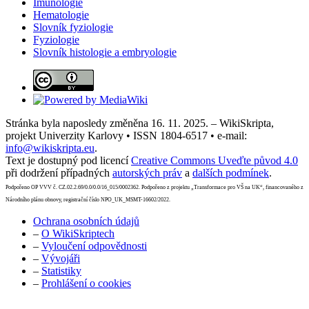
Imunologie
Hematologie
Slovník fyziologie
Fyziologie
Slovník histologie a embryologie
Stránka byla naposledy změněna 16. 11. 2025. – WikiSkripta,
projekt Univerzity Karlovy • ISSN 1804-6517 • e-mail:
info@wikiskripta.eu
.
Text je dostupný pod licencí
Creative Commons Uveďte původ 4.0
při dodržení případných
autorských práv
a
dalších podmínek
.
Podpořeno OP VVV č. CZ.02.2.69/0.0/0.0/16_015/0002362. Podpořeno z projektu „Transformace pro VŠ na UK“, financovaného z
Národního plánu obnovy, registrační číslo NPO_UK_MSMT-16602/2022.
Ochrana osobních údajů
–
O WikiSkriptech
–
Vyloučení odpovědnosti
–
Vývojáři
–
Statistiky
–
Prohlášení o cookies