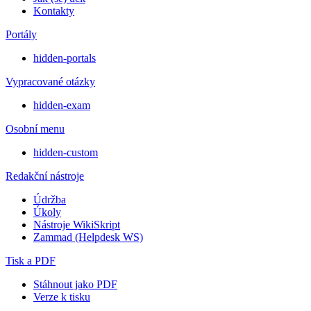
Kontakty
Portály
hidden-portals
Vypracované otázky
hidden-exam
Osobní menu
hidden-custom
Redakční nástroje
Údržba
Úkoly
Nástroje WikiSkript
Zammad (Helpdesk WS)
Tisk a PDF
Stáhnout jako PDF
Verze k tisku