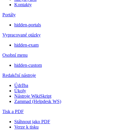
Kontakty
Portály
hidden-portals
Vypracované otázky
hidden-exam
Osobní menu
hidden-custom
Redakční nástroje
Údržba
Úkoly
Nástroje WikiSkript
Zammad (Helpdesk WS)
Tisk a PDF
Stáhnout jako PDF
Verze k tisku