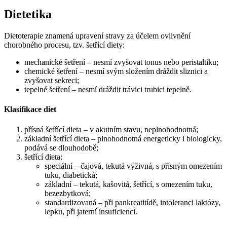
Dietetika
Dietoterapie znamená upravení stravy za účelem ovlivnění
chorobného procesu, tzv. šetřící diety:
mechanické šetření – nesmí zvyšovat tonus nebo peristaltiku;
chemické šetření – nesmí svým složením dráždit sliznici a
zvyšovat sekreci;
tepelné šetření – nesmí dráždit trávici trubici tepelně.
Klasifikace diet
přísná šetřící dieta – v akutním stavu, neplnohodnotná;
základní šetřící dieta – plnohodnotná energeticky i biologicky,
podává se dlouhodobě;
šetřící dieta:
speciální – čajová, tekutá výživná, s přísným omezením
tuku, diabetická;
základní – tekutá, kašovitá, šetřící, s omezením tuku,
bezezbytková;
standardizovaná – při pankreatitídě, intoleranci laktózy,
lepku, při jaterní insuficienci.