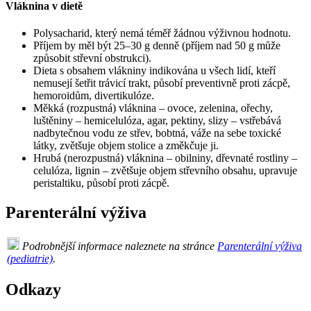
Vláknina v dietě
Polysacharid, který nemá téměř žádnou výživnou hodnotu.
Příjem by měl být 25–30 g denně (příjem nad 50 g může
způsobit střevní obstrukci).
Dieta s obsahem vlákniny indikována u všech lidí, kteří
nemusejí šetřit trávicí trakt, působí preventivně proti zácpě,
hemoroidům, divertikulóze.
Měkká (rozpustná) vláknina – ovoce, zelenina, ořechy,
luštěniny – hemicelulóza, agar, pektiny, slizy – vstřebává
nadbytečnou vodu ze střev, bobtná, váže na sebe toxické
látky, zvětšuje objem stolice a změkčuje ji.
Hrubá (nerozpustná) vláknina – obilniny, dřevnaté rostliny –
celulóza, lignin – zvětšuje objem střevního obsahu, upravuje
peristaltiku, působí proti zácpě.
Parenterální výživa
Podrobnější informace naleznete na stránce
Parenterální výživa
(pediatrie)
.
Odkazy