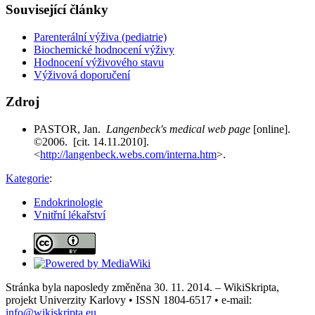
Související články
Parenterální výživa (pediatrie)
Biochemické hodnocení výživy
Hodnocení výživového stavu
Výživová doporučení
Zdroj
PASTOR, Jan.
Langenbeck's medical web page
[online].
©2006. [cit. 14.11.2010].
<
http://langenbeck.webs.com/interna.htm
>.
Kategorie
:
Endokrinologie
Vnitřní lékařství
Stránka byla naposledy změněna 30. 11. 2014. – WikiSkripta,
projekt Univerzity Karlovy • ISSN 1804-6517 • e-mail:
info@wikiskripta.eu
.