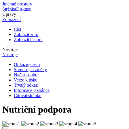
Jmenné prostory
Stránka
Diskuse
Úpravy
Zobrazení
Číst
Zobrazit zdroj
Zobrazit historii
Nástroje
Nástroje
Odkazuje sem
Související změny
Načíst soubor
Verze k tisku
Trvalý odkaz
Informace o stránce
Citovat stránku
Nutriční podpora