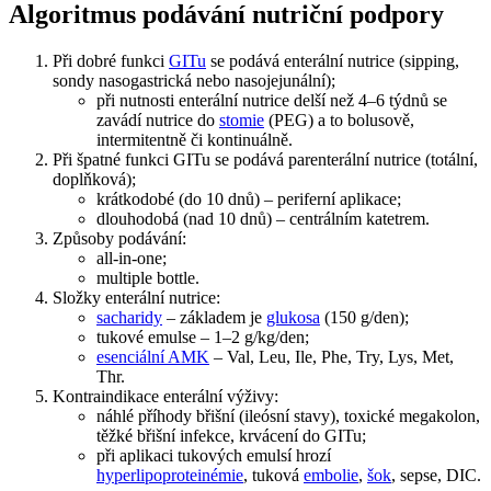
Algoritmus podávání nutriční podpory
Při dobré funkci
GITu
se podává enterální nutrice (sipping,
sondy nasogastrická nebo nasojejunální);
při nutnosti enterální nutrice delší než 4–6 týdnů se
zavádí nutrice do
stomie
(PEG) a to bolusově,
intermitentně či kontinuálně.
Při špatné funkci GITu se podává parenterální nutrice (totální,
doplňková);
krátkodobé (do 10 dnů) – periferní aplikace;
dlouhodobá (nad 10 dnů) – centrálním katetrem.
Způsoby podávání:
all-in-one;
multiple bottle.
Složky enterální nutrice:
sacharidy
– základem je
glukosa
(150 g/den);
tukové emulse – 1–2 g/kg/den;
esenciální AMK
– Val, Leu, Ile, Phe, Try, Lys, Met,
Thr.
Kontraindikace enterální výživy:
náhlé příhody břišní (ileósní stavy), toxické megakolon,
těžké břišní infekce, krvácení do GITu;
při aplikaci tukových emulsí hrozí
hyperlipoproteinémie
, tuková
embolie
,
šok
, sepse, DIC.