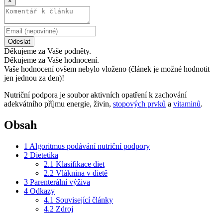
×
Odeslat
Děkujeme za Vaše podněty.
Děkujeme za Vaše hodnocení.
Vaše hodnocení ovšem nebylo vloženo (článek je možné hodnotit
jen jednou za den)!
Nutriční podpora je soubor aktivních opatření k zachování
adekvátního příjmu energie, živin,
stopových prvků
a
vitaminů
.
Obsah
1
Algoritmus podávání nutriční podpory
2
Dietetika
2.1
Klasifikace diet
2.2
Vláknina v dietě
3
Parenterální výživa
4
Odkazy
4.1
Související články
4.2
Zdroj