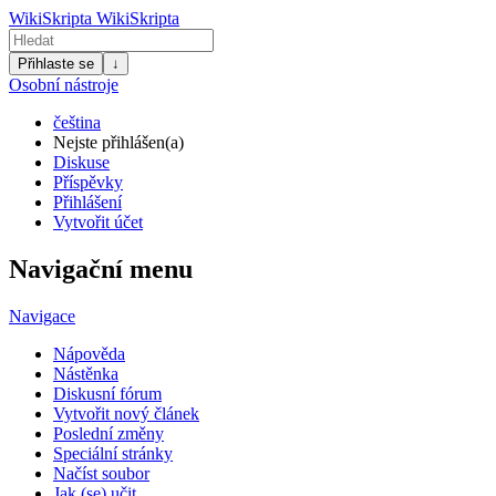
WikiSkripta
WikiSkripta
Přihlaste se
↓
Osobní nástroje
čeština
Nejste přihlášen(a)
Diskuse
Příspěvky
Přihlášení
Vytvořit účet
Navigační menu
Navigace
Nápověda
Nástěnka
Diskusní fórum
Vytvořit nový článek
Poslední změny
Speciální stránky
Načíst soubor
Jak (se) učit