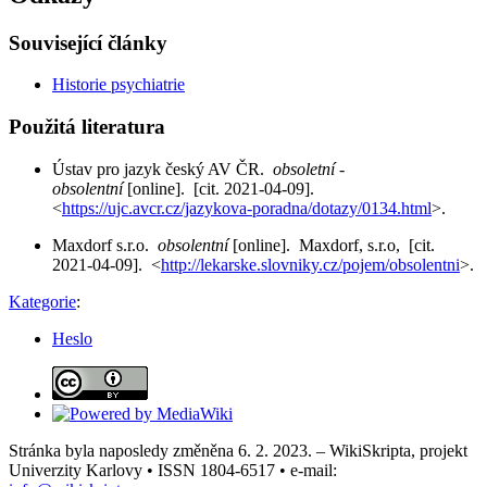
Související články
Historie psychiatrie
Použitá literatura
Ústav pro jazyk český AV ČR.
obsoletní -
obsolentní
[online]. [cit. 2021-04-09].
<
https://ujc.avcr.cz/jazykova-poradna/dotazy/0134.html
>.
Maxdorf s.r.o.
obsolentní
[online]. Maxdorf, s.r.o, [cit.
2021-04-09]. <
http://lekarske.slovniky.cz/pojem/obsolentni
>.
Kategorie
:
Heslo
Stránka byla naposledy změněna 6. 2. 2023. – WikiSkripta, projekt
Univerzity Karlovy • ISSN 1804-6517 • e-mail: