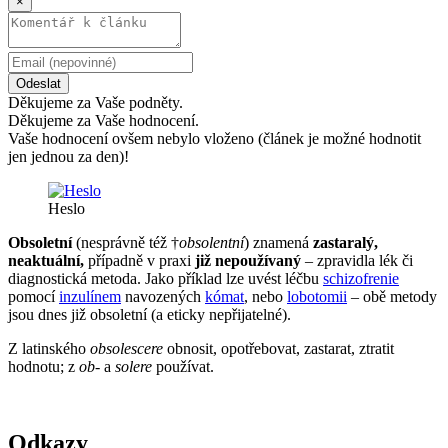
×
Odeslat
Děkujeme za Vaše podněty.
Děkujeme za Vaše hodnocení.
Vaše hodnocení ovšem nebylo vloženo (článek je možné hodnotit
jen jednou za den)!
Heslo
Obsoletní
(nesprávně též †
obsolentní
) znamená
zastaralý,
neaktuální,
případně v praxi
již nepoužívaný
– zpravidla lék či
diagnostická metoda. Jako příklad lze uvést léčbu
schizofrenie
pomocí
inzulínem
navozených
kómat
, nebo
lobotomii
– obě metody
jsou dnes již obsoletní (a eticky nepřijatelné).
Z latinského
obsolescere
obnosit, opotřebovat, zastarat, ztratit
hodnotu; z
ob-
a
solere
používat.
Odkazy