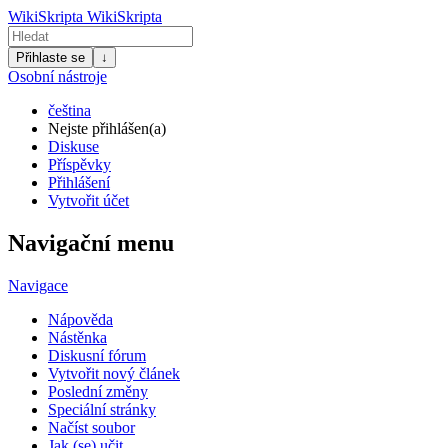
WikiSkripta
WikiSkripta
Přihlaste se
↓
Osobní nástroje
čeština
Nejste přihlášen(a)
Diskuse
Příspěvky
Přihlášení
Vytvořit účet
Navigační menu
Navigace
Nápověda
Nástěnka
Diskusní fórum
Vytvořit nový článek
Poslední změny
Speciální stránky
Načíst soubor
Jak (se) učit