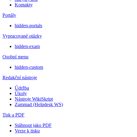
Kontakty
Portály
hidden-portals
Vypracované otázky
hidden-exam
Osobní menu
hidden-custom
Redakční nástroje
Údržba
Úkoly
Nástroje WikiSkript
Zammad (Helpdesk WS)
Tisk a PDF
Stáhnout jako PDF
Verze k tisku